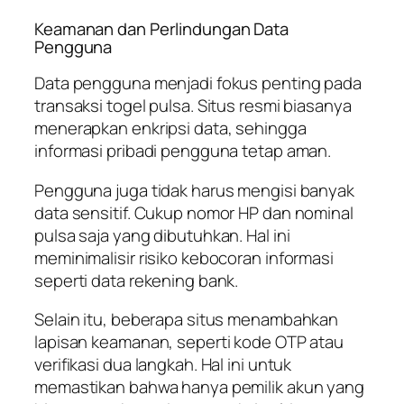
Keamanan dan Perlindungan Data
Pengguna
Data pengguna menjadi fokus penting pada
transaksi togel pulsa. Situs resmi biasanya
menerapkan enkripsi data, sehingga
informasi pribadi pengguna tetap aman.
Pengguna juga tidak harus mengisi banyak
data sensitif. Cukup nomor HP dan nominal
pulsa saja yang dibutuhkan. Hal ini
meminimalisir risiko kebocoran informasi
seperti data rekening bank.
Selain itu, beberapa situs menambahkan
lapisan keamanan, seperti kode OTP atau
verifikasi dua langkah. Hal ini untuk
memastikan bahwa hanya pemilik akun yang