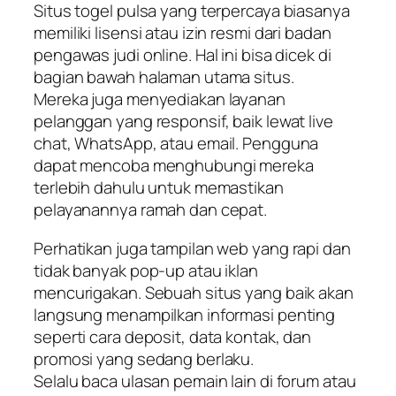
Situs togel pulsa yang terpercaya biasanya
memiliki lisensi atau izin resmi dari badan
pengawas judi online. Hal ini bisa dicek di
bagian bawah halaman utama situs.
Mereka juga menyediakan layanan
pelanggan yang responsif, baik lewat live
chat, WhatsApp, atau email. Pengguna
dapat mencoba menghubungi mereka
terlebih dahulu untuk memastikan
pelayanannya ramah dan cepat.
Perhatikan juga tampilan web yang rapi dan
tidak banyak pop-up atau iklan
mencurigakan. Sebuah situs yang baik akan
langsung menampilkan informasi penting
seperti cara deposit, data kontak, dan
promosi yang sedang berlaku.
Selalu baca ulasan pemain lain di forum atau