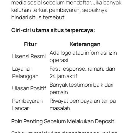
media sosial sebelum mendaftar. Jika banyak
keluhan terkait pembayaran, sebaiknya
hindari situs tersebut.
Ciri-ciri utama situs terpercaya:
Fitur
Keterangan
Ada logo atau informasi izin
Lisensi Resmi
operasi
Layanan
Fast response, ramah, dan
Pelanggan
24 jam aktif
Banyak testimoni baik dari
Ulasan Positif
pemain
Pembayaran
Riwayat pembayaran tanpa
Lancar
masalah
Poin Penting Sebelum Melakukan Deposit