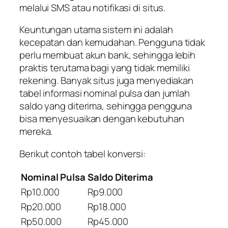
melalui SMS atau notifikasi di situs.
Keuntungan utama sistem ini adalah
kecepatan dan kemudahan. Pengguna tidak
perlu membuat akun bank, sehingga lebih
praktis terutama bagi yang tidak memiliki
rekening. Banyak situs juga menyediakan
tabel informasi
nominal pulsa
dan
jumlah
saldo
yang diterima, sehingga pengguna
bisa menyesuaikan dengan kebutuhan
mereka.
Berikut contoh tabel konversi:
Nominal Pulsa
Saldo Diterima
Rp10.000
Rp9.000
Rp20.000
Rp18.000
Rp50.000
Rp45.000