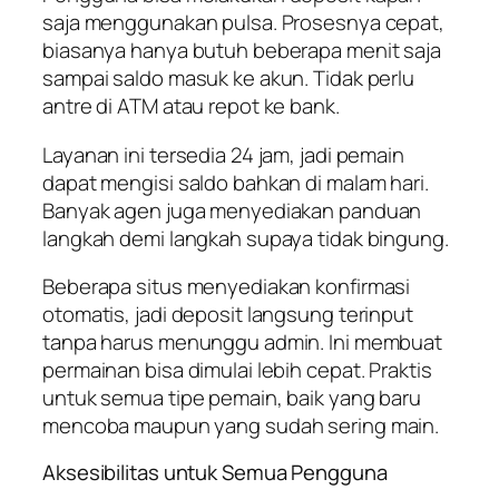
saja menggunakan pulsa. Prosesnya cepat,
biasanya hanya butuh beberapa menit saja
sampai saldo masuk ke akun. Tidak perlu
antre di ATM atau repot ke bank.
Layanan ini tersedia 24 jam, jadi pemain
dapat mengisi saldo bahkan di malam hari.
Banyak agen juga menyediakan panduan
langkah demi langkah supaya tidak bingung.
Beberapa situs menyediakan konfirmasi
otomatis, jadi deposit langsung terinput
tanpa harus menunggu admin. Ini membuat
permainan bisa dimulai lebih cepat. Praktis
untuk semua tipe pemain, baik yang baru
mencoba maupun yang sudah sering main.
Aksesibilitas untuk Semua Pengguna