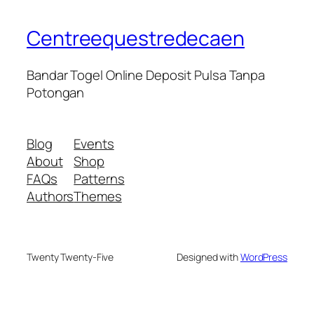
Centreequestredecaen
Bandar Togel Online Deposit Pulsa Tanpa
Potongan
Blog
Events
About
Shop
FAQs
Patterns
Authors
Themes
Twenty Twenty-Five
Designed with
WordPress