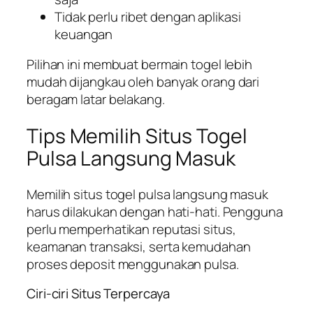
Tidak perlu ribet dengan aplikasi
keuangan
Pilihan ini membuat bermain togel lebih
mudah dijangkau oleh banyak orang dari
beragam latar belakang.
Tips Memilih Situs Togel
Pulsa Langsung Masuk
Memilih situs togel pulsa langsung masuk
harus dilakukan dengan hati-hati. Pengguna
perlu memperhatikan reputasi situs,
keamanan transaksi, serta kemudahan
proses deposit menggunakan pulsa.
Ciri-ciri Situs Terpercaya