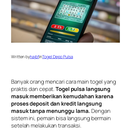
Written by
hajbf
in
Togel Depo Pulsa
Banyak orang mencari cara main togel yang
praktis dan cepat.
Togel pulsa langsung
masuk memberikan kemudahan karena
proses deposit dan kredit langsung
masuk tanpa menunggu lama.
Dengan
sistem ini, pemain bisa langsung bermain
setelah melakukan transaksi.