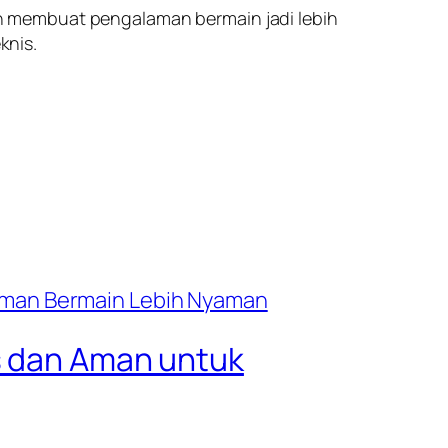
n membuat pengalaman bermain jadi lebih
knis.
is dan Aman untuk