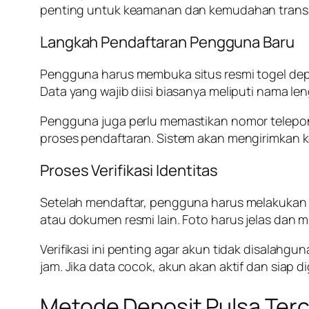
penting untuk keamanan dan kemudahan transak
Langkah Pendaftaran Pengguna Baru
Pengguna harus membuka situs resmi togel depo 
Data yang wajib diisi biasanya meliputi nama le
Pengguna juga perlu memastikan nomor telepon 
proses pendaftaran. Sistem akan mengirimkan ko
Proses Verifikasi Identitas
Setelah mendaftar, pengguna harus melakukan 
atau dokumen resmi lain. Foto harus jelas dan 
Verifikasi ini penting agar akun tidak disalah
jam. Jika data cocok, akun akan aktif dan siap
Metode Deposit Pulsa Ter