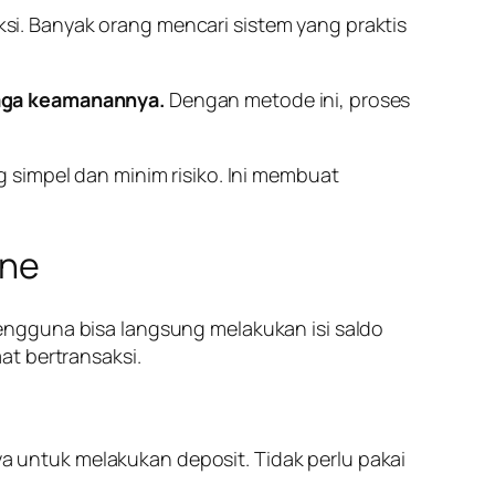
i. Banyak orang mencari sistem yang praktis
jaga keamanannya.
Dengan metode ini, proses
 simpel dan minim risiko. Ini membuat
ine
engguna bisa langsung melakukan isi saldo
at bertransaksi.
 untuk melakukan deposit. Tidak perlu pakai