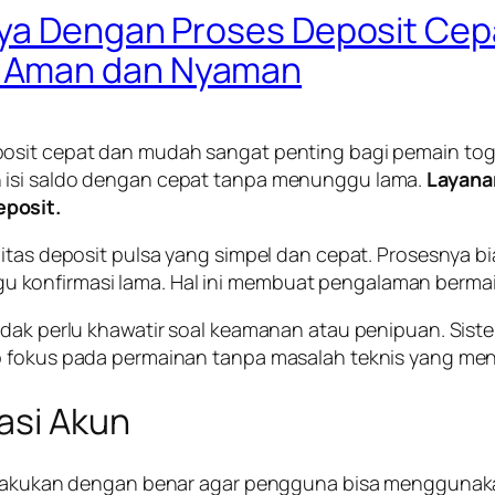
aya Dengan Proses Deposit Ce
g Aman dan Nyaman
osit cepat dan mudah sangat penting bagi pemain toge
 isi saldo dengan cepat tanpa menunggu lama.
Layana
eposit.
litas deposit pulsa yang simpel dan cepat. Prosesnya 
konfirmasi lama. Hal ini membuat pengalaman bermain
idak perlu khawatir soal keamanan atau penipuan. Sist
ap fokus pada permainan tanpa masalah teknis yang m
asi Akun
dilakukan dengan benar agar pengguna bisa menggunaka