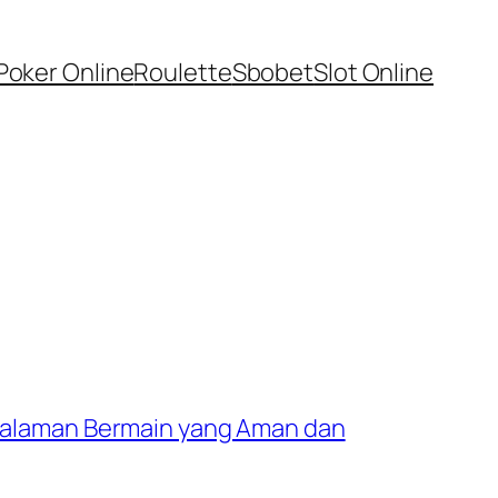
Poker Online
Roulette
Sbobet
Slot Online