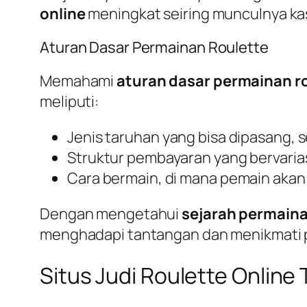
online
meningkat seiring munculnya ka
Aturan Dasar Permainan Roulette
Memahami
aturan dasar permainan r
meliputi:
Jenis taruhan yang bisa dipasang, s
Struktur pembayaran yang bervariasi
Cara bermain, di mana pemain akan
Dengan mengetahui
sejarah permaina
menghadapi tantangan dan menikmati p
Situs Judi Roulette Online