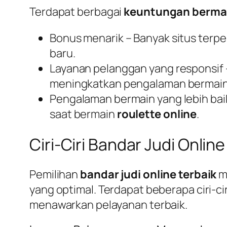
Terdapat berbagai
keuntungan bermai
Bonus menarik – Banyak situs terp
baru.
Layanan pelanggan yang responsif
meningkatkan pengalaman bermain
Pengalaman bermain yang lebih ba
saat bermain
roulette online
.
Ciri-Ciri Bandar Judi Online
Pemilihan
bandar judi online terbaik
m
yang optimal. Terdapat beberapa ciri-
menawarkan pelayanan terbaik.