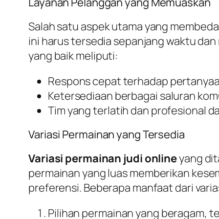
Layanan Pelanggan yang Memuaskan
Salah satu aspek utama yang membed
ini harus tersedia sepanjang waktu da
yang baik meliputi:
Respons cepat terhadap pertanyaa
Ketersediaan berbagai saluran komun
Tim yang terlatih dan profesional 
Variasi Permainan yang Tersedia
Variasi permainan judi online
yang dit
permainan yang luas memberikan kesem
preferensi. Beberapa manfaat dari varia
Pilihan permainan yang beragam, ter