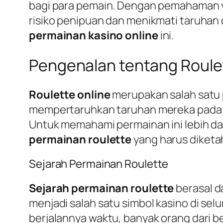
bagi para pemain. Dengan pemahaman y
risiko penipuan dan menikmati taruhan de
permainan kasino online
ini.
Pengenalan tentang Roule
Roulette online
merupakan salah satu p
mempertaruhkan taruhan mereka pada an
Untuk memahami permainan ini lebih dal
permainan roulette
yang harus diketah
Sejarah Permainan Roulette
Sejarah permainan roulette
berasal d
menjadi salah satu simbol kasino di se
berjalannya waktu, banyak orang dari b