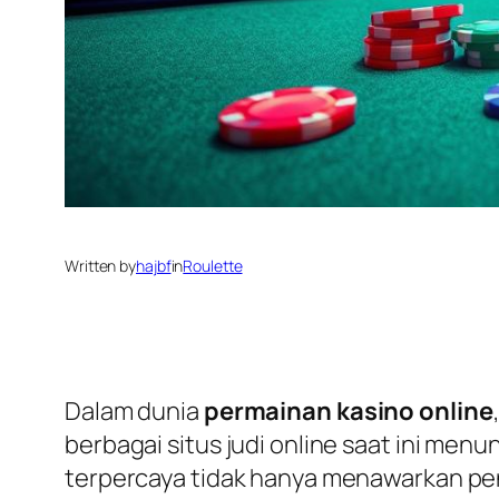
Written by
hajbf
in
Roulette
Dalam dunia
permainan kasino online
berbagai situs judi online saat ini men
terpercaya tidak hanya menawarkan pe