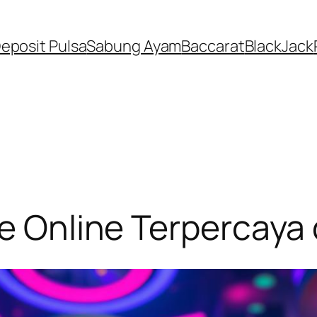
eposit Pulsa
Sabung Ayam
Baccarat
BlackJack
te Online Terpercaya 