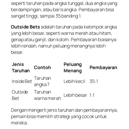
seperti taruhan pada angka tunggal, dua angka yang
berdampingan, atau baris angka. Pembayaran bisa
sangat tinggi, sampai 35 banding 1.
Outside Bets
adalah taruhan pada kelompok angka
yang lebih besar, seperti warna merah atau hitam,
genap atau ganjil, dan kolom. Pembayaran biasanya
lebih rendah, namun peluang menangnya lebih
besar.
Jenis
Peluang
Contoh
Pembayaran
Taruhan
Menang
Taruhan
Inside Bet
Lebih kecil
35:1
angka 7
Outside
Taruhan
Lebih besar
1:1
Bet
warna merah
Dengan mengerti jenis taruhan dan pembayarannya,
pemain bisa memilih strategi yang cocok untuk
mereka.