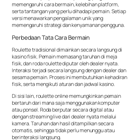
memengaruhi cara bermain, kelebihan platform,
serta tantangan yang perlu dihadapi pemain. Setiap
versi menawarkan pengalaman unik yang
memengaruhi strategi dan kenyamanan pengguna.
Perbedaan Tata Cara Bermain
Roulette tradisional dimainkan secara langsung di
kasino fisik. Pemain memasang taruhan di meja
fisik, dan roda roulette diputar oleh dealer nyata.
Interaksi terjadi secara langsung dengan dealer dan
sesama pemain. Proses ini membutuhkan kehadiran
fisik, serta mengikuti aturan dan jadwal kasino.
Di sisi lain, roulette online memungkinkan pemain
bertaruh dari mana saja menggunakan komputer
atau ponsel. Roda berputar secara digital atau
dengan streaming live dari dealer nyata melalui
kamera. Taruhan dan hasil ditampilkan secara
otomatis, sehingga tidak perlu menunggu atau
berinteraksi langsung.