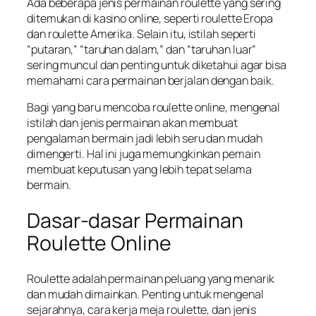
Ada beberapa jenis permainan roulette yang sering
ditemukan di kasino online, seperti roulette Eropa
dan roulette Amerika. Selain itu, istilah seperti
“putaran,” “taruhan dalam,” dan “taruhan luar”
sering muncul dan penting untuk diketahui agar bisa
memahami cara permainan berjalan dengan baik.
Bagi yang baru mencoba roulette online, mengenal
istilah dan jenis permainan akan membuat
pengalaman bermain jadi lebih seru dan mudah
dimengerti. Hal ini juga memungkinkan pemain
membuat keputusan yang lebih tepat selama
bermain.
Dasar-dasar Permainan
Roulette Online
Roulette adalah permainan peluang yang menarik
dan mudah dimainkan. Penting untuk mengenal
sejarahnya, cara kerja meja roulette, dan jenis