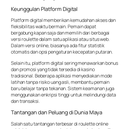
Keunggulan Platform Digital
Platform digital memberikan kemudahan akses dan
fleksibilitas waktu bermain. Pemain dapat
bergabung kapan saja dan memilih dari berbagai
versi roulette dalam satu aplikasi atau situs web.
Dalam versi online, biasanya ada fitur statistik
otomatis dan opsi pengaturan kecepatan putaran.
Selain itu, platform digital sering menawarkan bonus
dan promosi yang tidak tersedia di kasino
tradisional. Beberapa aplikasi menyediakan mode
latihan tanpa risiko uang asli, membantu pemain
baru belajar tanpa tekanan. Sistem keamanan juga
menggunakan enkripsi tinggi untuk melindungi data
dan transaksi.
Tantangan dan Peluang di Dunia Maya
Salah satu tantangan terbesar di roulette online