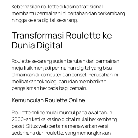
Keberhasilan roulette di kasino tradisional
membantu permainan ini bertahan dan berkembang
hingga ke era digital sekarang.
Transformasi Roulette ke
Dunia Digital
Roulette sekarang sudah berubah dari permainan
meja fisik menjadi permainan digital yang bisa
dimainkan di komputer dan ponsel. Perubahan ini
melibatkan teknologi baru dan memberikan
pengalaman berbeda bagi pemain.
Kemunculan Roulette Online
Roulette online mulai muncul pada awal tahun
2000-an ketika kasino digital mulai berkembang
pesat. Situs web pertama menawarkan versi
sederhana dari roulette, yang memungkinkan