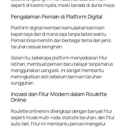
seperti di kasino nyata, meski berada di dunia maya.
Pengalaman Pemain di Platform Digital
Platform digital memberi kemudahan bermain
kapan saja dan di mana saja tanpa batas waktu.
Pemain bisa memilih dari berbagai tema dan jenis
taruhan sesuai keinginan.
Selain itu, beberapa platform menyediakan fitur
latihan, membuat pemain baru belajar tanpa harus
menggunakan uang asli. Ini sangat membantu
meningkatkan skill sebelum bermain taruhan
sungguhan.
Inovasi dan Fitur Modern dalam Roulette
Online
Roulette online kini dilengkapi dengan banyak fitur
seperti mode multi-roda, statistik taruhan, dan fitur
auto-bet. Fitur ini membantu pemain mengatur