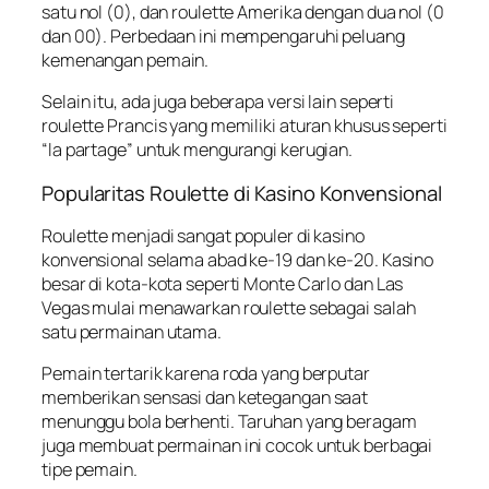
satu nol (0), dan roulette Amerika dengan dua nol (0
dan 00). Perbedaan ini mempengaruhi peluang
kemenangan pemain.
Selain itu, ada juga beberapa versi lain seperti
roulette Prancis yang memiliki aturan khusus seperti
“la partage” untuk mengurangi kerugian.
Popularitas Roulette di Kasino Konvensional
Roulette menjadi sangat populer di kasino
konvensional selama abad ke-19 dan ke-20. Kasino
besar di kota-kota seperti Monte Carlo dan Las
Vegas mulai menawarkan roulette sebagai salah
satu permainan utama.
Pemain tertarik karena roda yang berputar
memberikan sensasi dan ketegangan saat
menunggu bola berhenti. Taruhan yang beragam
juga membuat permainan ini cocok untuk berbagai
tipe pemain.