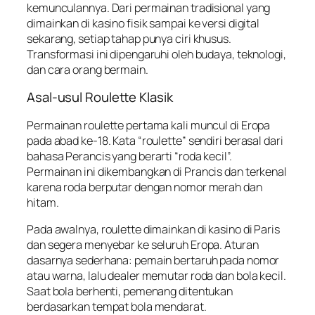
kemunculannya. Dari permainan tradisional yang
dimainkan di kasino fisik sampai ke versi digital
sekarang, setiap tahap punya ciri khusus.
Transformasi ini dipengaruhi oleh budaya, teknologi,
dan cara orang bermain.
Asal-usul Roulette Klasik
Permainan roulette pertama kali muncul di Eropa
pada abad ke-18. Kata “roulette” sendiri berasal dari
bahasa Perancis yang berarti “roda kecil”.
Permainan ini dikembangkan di Prancis dan terkenal
karena roda berputar dengan nomor merah dan
hitam.
Pada awalnya, roulette dimainkan di kasino di Paris
dan segera menyebar ke seluruh Eropa. Aturan
dasarnya sederhana: pemain bertaruh pada nomor
atau warna, lalu dealer memutar roda dan bola kecil.
Saat bola berhenti, pemenang ditentukan
berdasarkan tempat bola mendarat.