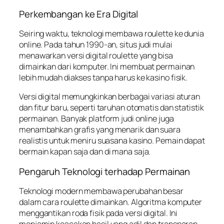
Perkembangan ke Era Digital
Seiring waktu, teknologi membawa roulette ke dunia
online. Pada tahun 1990-an, situs judi mulai
menawarkan versi digital roulette yang bisa
dimainkan dari komputer. Ini membuat permainan
lebih mudah diakses tanpa harus ke kasino fisik.
Versi digital memungkinkan berbagai variasi aturan
dan fitur baru, seperti taruhan otomatis dan statistik
permainan. Banyak platform judi online juga
menambahkan grafis yang menarik dan suara
realistis untuk meniru suasana kasino. Pemain dapat
bermain kapan saja dan di mana saja.
Pengaruh Teknologi terhadap Permainan
Teknologi modern membawa perubahan besar
dalam cara roulette dimainkan. Algoritma komputer
menggantikan roda fisik pada versi digital. Ini