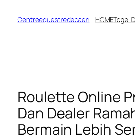
Skip
to
Centreequestredecaen
HOME
Togel D
content
Roulette Online 
Dan Dealer Rama
Bermain Lebih Se