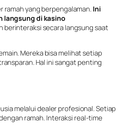
ler ramah yang berpengalaman.
Ini
 langsung di kasino
n berinteraksi secara langsung saat
emain. Mereka bisa melihat setiap
ransparan. Hal ini sangat penting
ia melalui dealer profesional. Setiap
engan ramah. Interaksi real-time