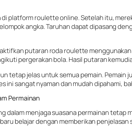
platform roulette online. Setelah itu, merek
 kelompok angka. Taruhan dapat dipasang den
aktifkan putaran roda roulette menggunakan 
gikuti pergerakan bola. Hasil putaran kemudi
un tetap jelas untuk semua pemain. Pemain j
roses ini sangat nyaman dan mudah dipahami, 
lam Permainan
ting dalam menjaga suasana permainan tetap
 baru belajar dengan memberikan penjelasan 