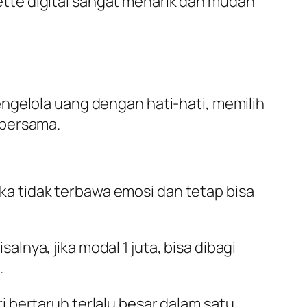
tte digital sangat menarik dan mudah
ngelola uang dengan hati-hati, memilih
 bersama.
a tidak terbawa emosi dan tetap bisa
nya, jika modal 1 juta, bisa dibagi
.
 bertaruh terlalu besar dalam satu