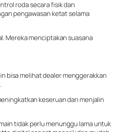
trol roda secara fisik dan
ngan pengawasan ketat selama
l. Mereka menciptakan suasana
in bisa melihat dealer menggerakkan
.
i meningkatkan keseruan dan menjalin
emain tidak perlu menunggu lama untuk