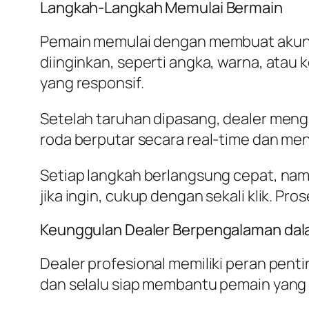
Langkah-Langkah Memulai Bermain
Pemain memulai dengan membuat akun di 
diinginkan, seperti angka, warna, atau
yang responsif.
Setelah taruhan dipasang, dealer meng
roda berputar secara real-time dan men
Setiap langkah berlangsung cepat, nam
jika ingin, cukup dengan sekali klik. P
Keunggulan Dealer Berpengalaman da
Dealer profesional memiliki peran pen
dan selalu siap membantu pemain yang