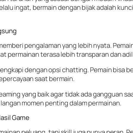
elalu ingat, bermain dengan bijak adalah kunci
ngsung
memberi pengalaman yang lebih nyata. Pemain
t permainan terasa lebih transparan dan adil
ilengkapi dengan opsi chatting. Pemain bisa b
epercayaan saat bermain.
streaming yang baik agar tidak ada gangguan sa
hilangan momen penting dalam permainan.
Hasil Game
ainan peluang, tapi skill juga punya peran. 