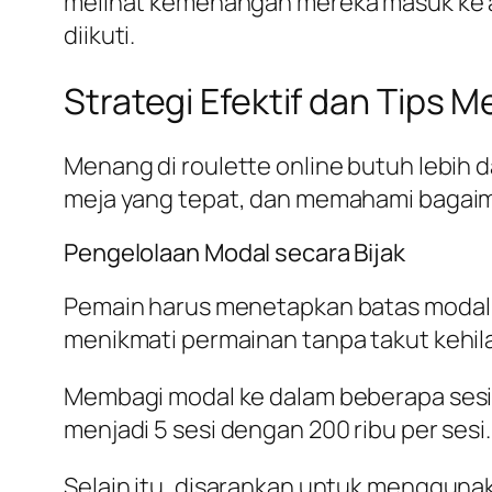
melihat kemenangan mereka masuk ke ak
diikuti.
Strategi Efektif dan Tips 
Menang di roulette online butuh lebih 
meja yang tepat, dan memahami bagaima
Pengelolaan Modal secara Bijak
Pemain harus menetapkan batas modal s
menikmati permainan tanpa takut kehila
Membagi modal ke dalam beberapa sesi b
menjadi 5 sesi dengan 200 ribu per sesi
Selain itu, disarankan untuk menggunak