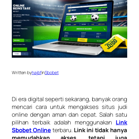
Written by
hajbf
in
Sbobet
Di era digital seperti sekarang, banyak orang
mencari cara untuk mengakses situs judi
online dengan aman dan cepat. Salah satu
pilihan terbaik adalah menggunakan
Link
Sbobet Online
terbaru.
Link ini tidak hanya
memudahkan akses, tetapi juga