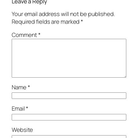
Leave a Reply
Your email address will not be published.
Required fields are marked
*
Comment
*
Name
*
Email
*
Website