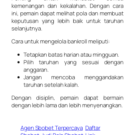
kemenangan dan kekalahan. Dengan cara
ini, pemain dapat melihat pola dan membuat
keputusan yang lebih baik untuk taruhan
selanjutnya.
Cara untuk mengelola bankroll meliputi:
Tetapkan batas harian atau mingguan.
Pilih taruhan yang sesuai dengan
anggaran.
Jangan mencoba menggandakan
taruhan setelah kalah.
Dengan disiplin, pemain dapat bermain
dengan lebih lama dan lebih menyenangkan.
Agen Sbobet Terpercaya
Daftar