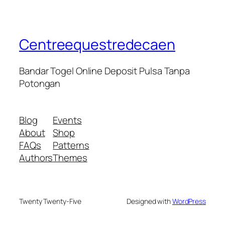
Centreequestredecaen
Bandar Togel Online Deposit Pulsa Tanpa
Potongan
Blog
Events
About
Shop
FAQs
Patterns
Authors
Themes
Twenty Twenty-Five
Designed with
WordPress