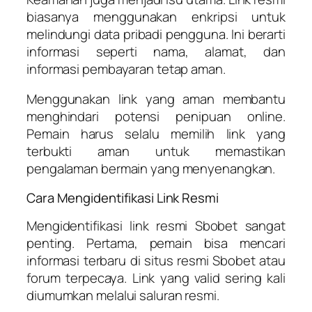
biasanya menggunakan enkripsi untuk
melindungi data pribadi pengguna. Ini berarti
informasi seperti nama, alamat, dan
informasi pembayaran tetap aman.
Menggunakan link yang aman membantu
menghindari potensi penipuan online.
Pemain harus selalu memilih link yang
terbukti aman untuk memastikan
pengalaman bermain yang menyenangkan.
Cara Mengidentifikasi Link Resmi
Mengidentifikasi link resmi Sbobet sangat
penting. Pertama, pemain bisa mencari
informasi terbaru di situs resmi Sbobet atau
forum terpecaya. Link yang valid sering kali
diumumkan melalui saluran resmi.