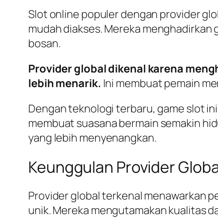
Slot online populer dengan provider gl
mudah diakses. Mereka menghadirkan g
bosan.
Provider global dikenal karena men
lebih menarik.
Ini membuat pemain mer
Dengan teknologi terbaru, game slot in
membuat suasana bermain semakin hidup
yang lebih menyenangkan.
Keunggulan Provider Glob
Provider global terkenal menawarkan 
unik. Mereka mengutamakan kualitas d