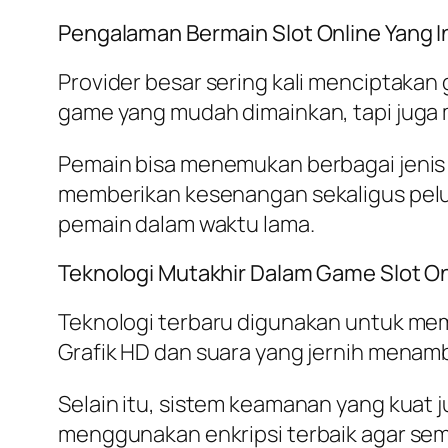
Pengalaman Bermain Slot Online Yang I
Provider besar sering kali menciptaka
game yang mudah dimainkan, tapi juga 
Pemain bisa menemukan berbagai jenis b
memberikan kesenangan sekaligus pelua
pemain dalam waktu lama.
Teknologi Mutakhir Dalam Game Slot On
Teknologi terbaru digunakan untuk mema
Grafik HD dan suara yang jernih menam
Selain itu, sistem keamanan yang kuat j
menggunakan enkripsi terbaik agar semu