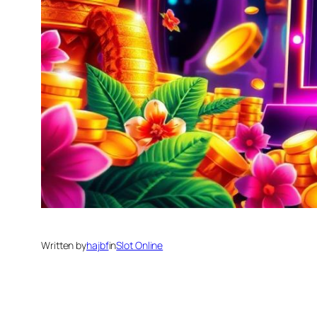
Written by
hajbf
in
Slot Online