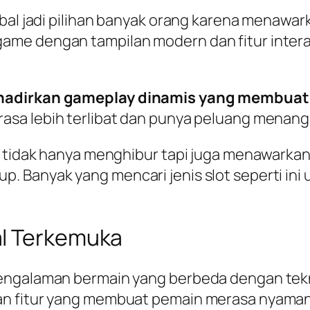
obal jadi pilihan banyak orang karena menaw
ame dengan tampilan modern dan fitur intera
ghadirkan gameplay dinamis yang membuat 
asa lebih terlibat dan punya peluang mena
i tidak hanya menghibur tapi juga menawarkan 
. Banyak yang mencari jenis slot seperti in
al Terkemuka
pengalaman bermain yang berbeda dengan tek
an fitur yang membuat pemain merasa nyaman