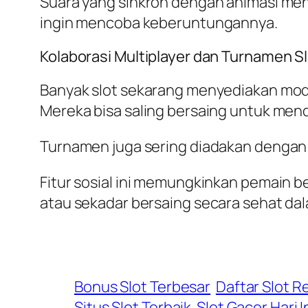
Suara yang sinkron dengan animasi men
ingin mencoba keberuntungannya.
Kolaborasi Multiplayer dan Turnamen Sl
Banyak slot sekarang menyediakan mode
Mereka bisa saling bersaing untuk mend
Turnamen juga sering diadakan dengan 
Fitur sosial ini memungkinkan pemain 
atau sekadar bersaing secara sehat da
Bonus Slot Terbesar
Daftar Slot R
Situs Slot Terbaik
Slot Gacor Hari I