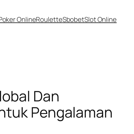
Poker Online
Roulette
Sbobet
Slot Online
lobal Dan
untuk Pengalaman