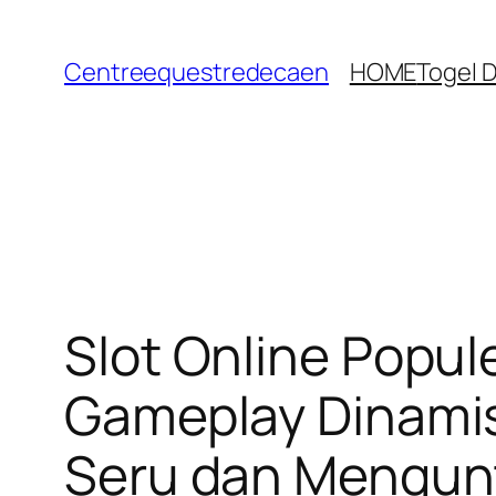
Skip
to
Centreequestredecaen
HOME
Togel D
content
Slot Online Popul
Gameplay Dinamis
Seru dan Mengu