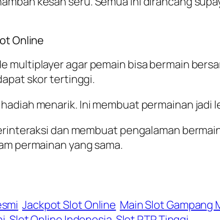
ambah kesan seru. Semua ini dirancang supay
ot Online
 multiplayer agar pemain bisa bermain bersam
apat skor tertinggi.
hadiah menarik. Ini membuat permainan jadi l
berinteraksi dan membuat pengalaman bermain 
lam permainan yang sama.
esmi
Jackpot Slot Online
Main Slot Gampang
ni
Slot Online Indonesia
Slot RTP Tinggi