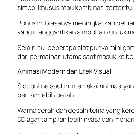
simbol khusus atau kombinasi tertentu.
Bonus ini biasanya meningkatkan pelua
yang menggantikan simbol lain untuk 
Selain itu, beberapa slot punya mini 
dari permainan utama saat masuk ke bon
Animasi Modern dan Efek Visual
Slot online saat ini memakai animasi ya
pemain lebih betah.
Warna cerah dan desain tema yang ker
3D agar tampilan lebih nyata dan menari