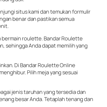
njungi situs kami dan temukan formulir
dengan benar dan pastikan semua
nit.
 bermain roulette. Bandar Roulette
, sehingga Anda dapat memilih yang
nkan. Di Bandar Roulette Online
enghibur. Pilih meja yang sesuai
agai jenis taruhan yang tersedia dan
nang besar Anda. Tetaplah tenang dan