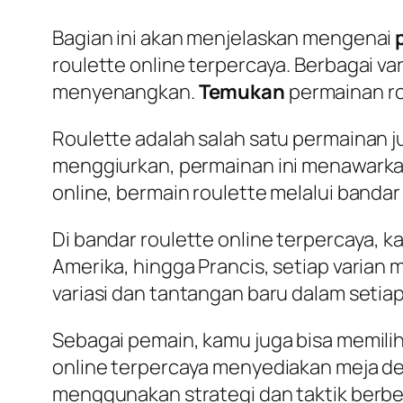
Bagian ini akan menjelaskan mengenai
roulette online terpercaya. Berbagai 
menyenangkan.
Temukan
permainan rou
Roulette adalah salah satu permainan j
menggiurkan, permainan ini menawarkan
online, bermain roulette melalui bandar
Di bandar roulette online terpercaya, 
Amerika, hingga Prancis, setiap varia
variasi dan tantangan baru dalam setia
Sebagai pemain, kamu juga bisa memilih
online terpercaya menyediakan meja de
menggunakan strategi dan taktik ber