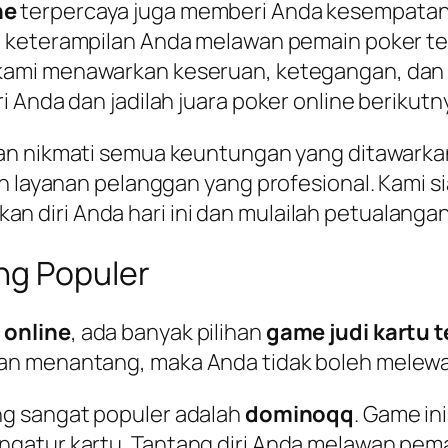
ne
terpercaya juga memberi Anda kesempatan 
 keterampilan Anda melawan pemain poker ter
ami menawarkan keseruan, ketegangan, dan
 Anda dan jadilah juara poker online berikutn
dan nikmati semua keuntungan yang ditawark
an layanan pelanggan yang profesional. Kami
arkan diri Anda hari ini dan mulailah petualanga
ng Populer
 online
, ada banyak pilihan
game judi kartu 
dan menantang, maka Anda tidak boleh melew
g sangat populer adalah
dominoqq
. Game in
gatur kartu. Tantang diri Anda melawan pemai