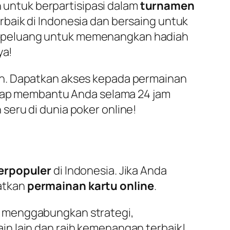
untuk berpartisipasi dalam
turnamen
baik di Indonesia dan bersaing untuk
 peluang untuk memenangkan hadiah
ya!
an. Dapatkan akses kepada permainan
 siap membantu Anda selama 24 jam
n seru di dunia poker online!
terpopuler
di Indonesia. Jika Anda
atkan
permainan kartu online
.
i menggabungkan strategi,
n lain dan raih kemenangan terbaik!