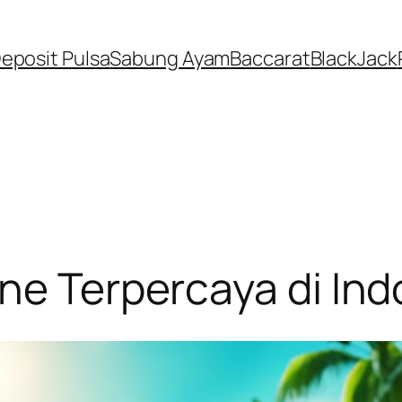
eposit Pulsa
Sabung Ayam
Baccarat
BlackJack
ne Terpercaya di Ind