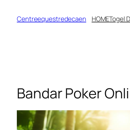
Skip
to
Centreequestredecaen
HOME
Togel D
content
Bandar Poker Onli