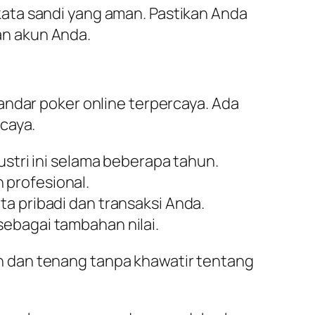
ata sandi yang aman. Pastikan Anda
an akun Anda.
andar poker online terpercaya. Ada
caya.
ustri ini selama beberapa tahun.
 profesional.
a pribadi dan transaksi Anda.
sebagai tambahan nilai.
n dan tenang tanpa khawatir tentang