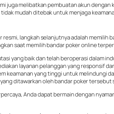
smi juga melibatkan pembuatan akun dengan k
 tidak mudah ditebak untuk menjaga keaman
 resmi, langkah selanjutnya adalah memilih b
gkan saat memilih bandar poker online terper
tasi yang baik dan telah beroperasi dalam ind
diakan layanan pelanggan yang responsif dan
tem keamanan yang tinggi untuk melindungi dat
yang ditawarkan oleh bandar poker tersebut 
erpercaya, Anda dapat bermain dengan nyama