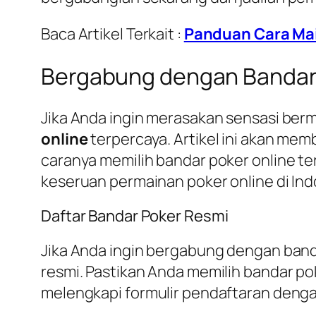
Baca Artikel Terkait :
Panduan Cara Mai
Bergabung dengan Bandar 
Jika Anda ingin merasakan sensasi ber
online
terpercaya. Artikel ini akan me
caranya memilih bandar poker online t
keseruan permainan poker online di Ind
Daftar Bandar Poker Resmi
Jika Anda ingin bergabung dengan band
resmi. Pastikan Anda memilih bandar pok
melengkapi formulir pendaftaran dengan