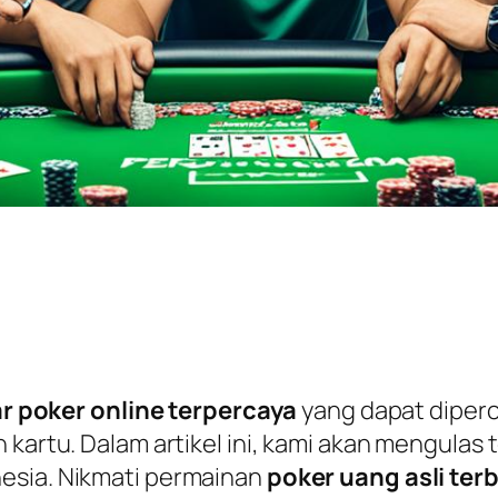
r poker online terpercaya
yang dapat diperc
 kartu. Dalam artikel ini, kami akan mengulas
nesia. Nikmati permainan
poker uang asli ter