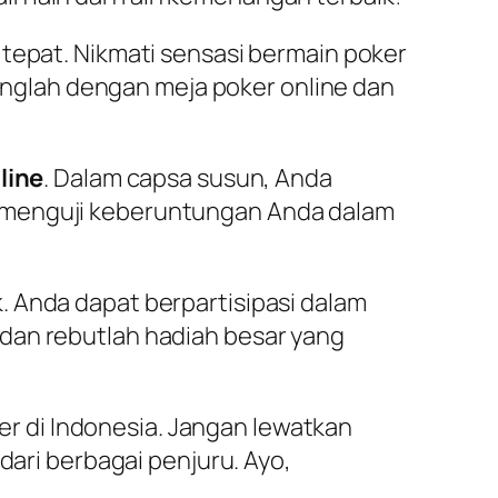
 tepat. Nikmati sensasi bermain poker
nglah dengan meja poker online dan
line
. Dalam capsa susun, Anda
e menguji keberuntungan Anda dalam
. Anda dapat berpartisipasi dalam
 dan rebutlah hadiah besar yang
r di Indonesia. Jangan lewatkan
ri berbagai penjuru. Ayo,