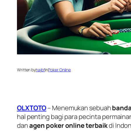
Written by
hajbf
in
Poker Online
OLXTOTO
– Menemukan sebuah
banda
hal penting bagi para pecinta permainan
dan
agen poker online terbaik
di Indo