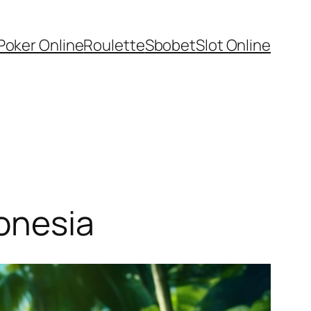
Poker Online
Roulette
Sbobet
Slot Online
onesia