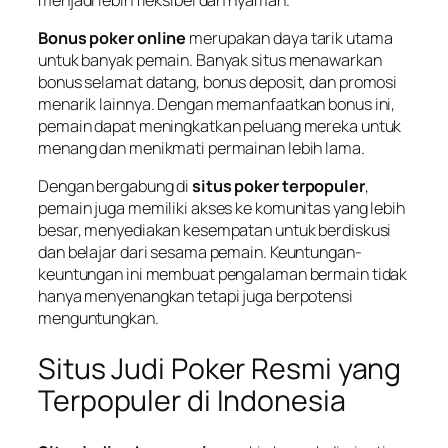
Bonus poker online
merupakan daya tarik utama
untuk banyak pemain. Banyak situs menawarkan
bonus selamat datang, bonus deposit, dan promosi
menarik lainnya. Dengan memanfaatkan bonus ini,
pemain dapat meningkatkan peluang mereka untuk
menang dan menikmati permainan lebih lama.
Dengan bergabung di
situs poker terpopuler
,
pemain juga memiliki akses ke komunitas yang lebih
besar, menyediakan kesempatan untuk berdiskusi
dan belajar dari sesama pemain. Keuntungan-
keuntungan ini membuat pengalaman bermain tidak
hanya menyenangkan tetapi juga berpotensi
menguntungkan.
Situs Judi Poker Resmi yang
Terpopuler di Indonesia