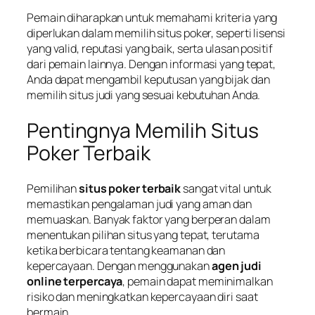
Pemain diharapkan untuk memahami kriteria yang
diperlukan dalam memilih situs poker, seperti lisensi
yang valid, reputasi yang baik, serta ulasan positif
dari pemain lainnya. Dengan informasi yang tepat,
Anda dapat mengambil keputusan yang bijak dan
memilih situs judi yang sesuai kebutuhan Anda.
Pentingnya Memilih Situs
Poker Terbaik
Pemilihan
situs poker terbaik
sangat vital untuk
memastikan pengalaman judi yang aman dan
memuaskan. Banyak faktor yang berperan dalam
menentukan pilihan situs yang tepat, terutama
ketika berbicara tentang keamanan dan
kepercayaan. Dengan menggunakan
agen judi
online terpercaya
, pemain dapat meminimalkan
risiko dan meningkatkan kepercayaan diri saat
bermain.