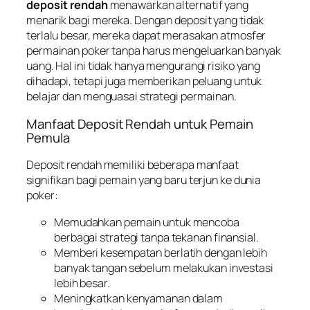
deposit rendah
menawarkan alternatif yang
menarik bagi mereka. Dengan deposit yang tidak
terlalu besar, mereka dapat merasakan atmosfer
permainan poker tanpa harus mengeluarkan banyak
uang. Hal ini tidak hanya mengurangi risiko yang
dihadapi, tetapi juga memberikan peluang untuk
belajar dan menguasai strategi permainan.
Manfaat Deposit Rendah untuk Pemain
Pemula
Deposit rendah memiliki beberapa manfaat
signifikan bagi pemain yang baru terjun ke dunia
poker:
Memudahkan pemain untuk mencoba
berbagai strategi tanpa tekanan finansial.
Memberi kesempatan berlatih dengan lebih
banyak tangan sebelum melakukan investasi
lebih besar.
Meningkatkan kenyamanan dalam