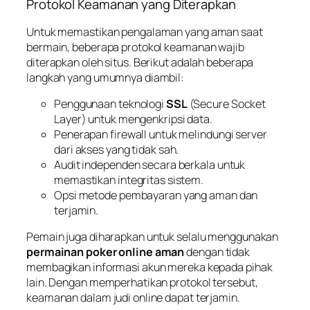
Protokol Keamanan yang Diterapkan
Untuk memastikan pengalaman yang aman saat
bermain, beberapa protokol keamanan wajib
diterapkan oleh situs. Berikut adalah beberapa
langkah yang umumnya diambil:
Penggunaan teknologi
SSL
(Secure Socket
Layer) untuk mengenkripsi data.
Penerapan firewall untuk melindungi server
dari akses yang tidak sah.
Audit independen secara berkala untuk
memastikan integritas sistem.
Opsi metode pembayaran yang aman dan
terjamin.
Pemain juga diharapkan untuk selalu menggunakan
permainan poker online aman
dengan tidak
membagikan informasi akun mereka kepada pihak
lain. Dengan memperhatikan protokol tersebut,
keamanan dalam judi online dapat terjamin.