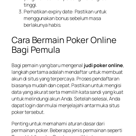
tinggi.
Perhatikan expiry date: Pastikan untuk
menggunakan bonus sebelum masa
berlakunya habis.
Cara Bermain Poker Online
Bagi Pemula
Bagi pemain yang baru mengenal
judi poker online
,
langkah pertama adalah mendaftar untuk membuat
akun di situs yang terpercaya. Proses pendaftaran
biasanya mudah dan cepat. Pastikan untuk mengisi
data yang akurat serta memilih kata sandi yang kuat
untuk melindungi akun Anda. Setelah selesai, Anda
dapat login dan mulai menjelajahi antarmuka situs
poker tersebut.
Penting untuk memahami aturan dasar dari
permainan poker. Beberapa jenis permainan seperti