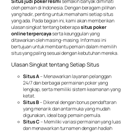
Situs judi poker resmi
semakin banyak diminati
oleh pemain di Indonesia. Dengan beragam pilihan
yang hadir, penting untuk memahami setiap situs
yang ada. Pada bagian ini, kami akan memberikan
ulasan singkat tentang beberapa
situs poker
online terpercaya
serta keunggulan yang
ditawarkan oleh masing-masing. Informasi ini
bertujuan untuk membantu pemain dalam memilih
situs yang paling sesuai dengan kebutuhan mereka.
Ulasan Singkat tentang Setiap Situs
Situs A
– Menawarkan layanan pelanggan
24/7 dan berbagai permainan poker yang
lengkap, serta memiliki sistem keamanan yang
ketat.
Situs B
– Dikenal dengan bonus pendaftaran
yang menarik dan antarmuka yang mudah
digunakan, ideal bagi pemain pemula.
Situs C
– Memiliki variasi permainan yang luas
dan menawarkan turnamen dengan hadiah