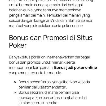
untuk bermain dengan pemain dari berbagai
belahan dunia, yang tentunya memperkaya
pengalaman bermain. Temukan permainan yang
sesuai dengan keinginan Anda dan nikmati semua
manfaat yang disediakan dunia poker online.
Bonus dan Promosi di Situs
Poker
Banyak situs poker online menawarkan berbagai
bonus dan promosi untuk menarik serta
mempertahankan pemain.
Bonus judi poker online
yang umum tersedia termasuk:
Bonus pendaftaran, yang diberikan kepada
pemain baru saat mendaftar.
Bonus setoran, di mana pemain bisa
mendapatkan persentase tambahan dari
jumlah setoran mereka.