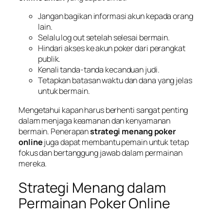
Jangan bagikan informasi akun kepada orang
lain.
Selalu log out setelah selesai bermain.
Hindari akses ke akun poker dari perangkat
publik.
Kenali tanda-tanda kecanduan judi.
Tetapkan batasan waktu dan dana yang jelas
untuk bermain.
Mengetahui kapan harus berhenti sangat penting
dalam menjaga keamanan dan kenyamanan
bermain. Penerapan
strategi menang poker
online
juga dapat membantu pemain untuk tetap
fokus dan bertanggung jawab dalam permainan
mereka.
Strategi Menang dalam
Permainan Poker Online