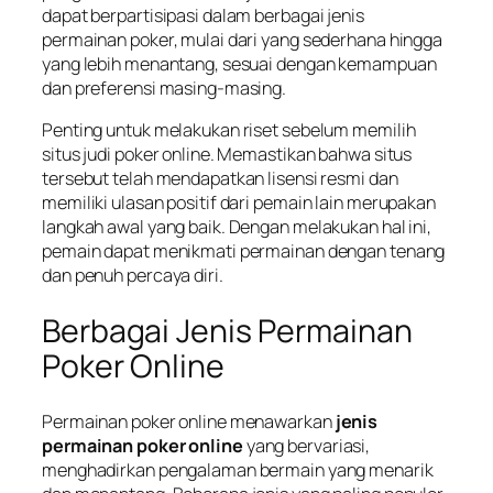
dapat berpartisipasi dalam berbagai jenis
permainan poker, mulai dari yang sederhana hingga
yang lebih menantang, sesuai dengan kemampuan
dan preferensi masing-masing.
Penting untuk melakukan riset sebelum memilih
situs judi poker online. Memastikan bahwa situs
tersebut telah mendapatkan lisensi resmi dan
memiliki ulasan positif dari pemain lain merupakan
langkah awal yang baik. Dengan melakukan hal ini,
pemain dapat menikmati permainan dengan tenang
dan penuh percaya diri.
Berbagai Jenis Permainan
Poker Online
Permainan poker online menawarkan
jenis
permainan poker online
yang bervariasi,
menghadirkan pengalaman bermain yang menarik