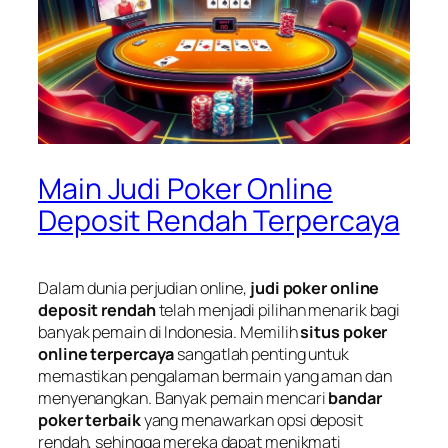
Main Judi Poker Online
Deposit Rendah Terpercaya
Dalam dunia perjudian online,
judi poker online
deposit rendah
telah menjadi pilihan menarik bagi
banyak pemain di Indonesia. Memilih
situs poker
online terpercaya
sangatlah penting untuk
memastikan pengalaman bermain yang aman dan
menyenangkan. Banyak pemain mencari
bandar
poker terbaik
yang menawarkan opsi deposit
rendah, sehingga mereka dapat menikmati