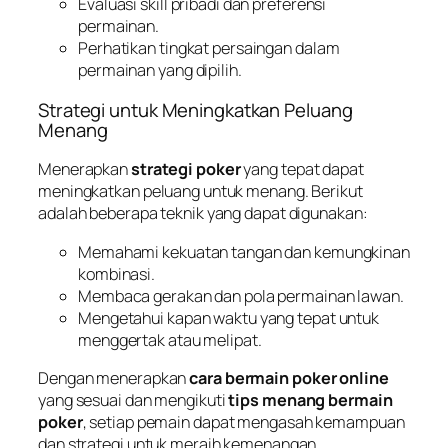
Evaluasi skill pribadi dan preferensi
permainan.
Perhatikan tingkat persaingan dalam
permainan yang dipilih.
Strategi untuk Meningkatkan Peluang
Menang
Menerapkan
strategi poker
yang tepat dapat
meningkatkan peluang untuk menang. Berikut
adalah beberapa teknik yang dapat digunakan:
Memahami kekuatan tangan dan kemungkinan
kombinasi.
Membaca gerakan dan pola permainan lawan.
Mengetahui kapan waktu yang tepat untuk
menggertak atau melipat.
Dengan menerapkan
cara bermain poker online
yang sesuai dan mengikuti
tips menang bermain
poker
, setiap pemain dapat mengasah kemampuan
dan strategi untuk meraih kemenangan.