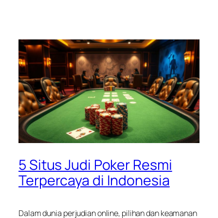
5 Situs Judi Poker Resmi
Terpercaya di Indonesia
Dalam dunia perjudian online, pilihan dan keamanan