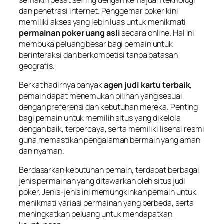
dan penetrasi internet. Penggemar poker kini
memiliki akses yang lebih luas untuk menikmati
permainan poker uang asli
secara online. Hal ini
membuka peluang besar bagi pemain untuk
berinteraksi dan berkompetisi tanpa batasan
geografis.
Berkat hadirnya banyak
agen judi kartu terbaik
,
pemain dapat menemukan pilihan yang sesuai
dengan preferensi dan kebutuhan mereka. Penting
bagi pemain untuk memilih situs yang dikelola
dengan baik, terpercaya, serta memiliki lisensi resmi
guna memastikan pengalaman bermain yang aman
dan nyaman.
Berdasarkan kebutuhan pemain, terdapat berbagai
jenis permainan yang ditawarkan oleh situs judi
poker. Jenis-jenis ini memungkinkan pemain untuk
menikmati variasi permainan yang berbeda, serta
meningkatkan peluang untuk mendapatkan