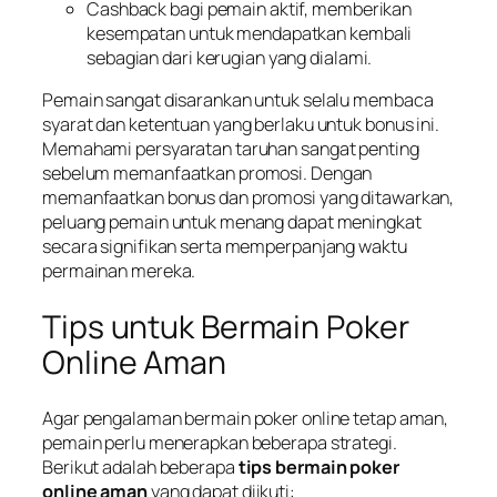
Cashback bagi pemain aktif, memberikan
kesempatan untuk mendapatkan kembali
sebagian dari kerugian yang dialami.
Pemain sangat disarankan untuk selalu membaca
syarat dan ketentuan yang berlaku untuk bonus ini.
Memahami persyaratan taruhan sangat penting
sebelum memanfaatkan promosi. Dengan
memanfaatkan bonus dan promosi yang ditawarkan,
peluang pemain untuk menang dapat meningkat
secara signifikan serta memperpanjang waktu
permainan mereka.
Tips untuk Bermain Poker
Online Aman
Agar pengalaman bermain poker online tetap aman,
pemain perlu menerapkan beberapa strategi.
Berikut adalah beberapa
tips bermain poker
online aman
yang dapat diikuti: