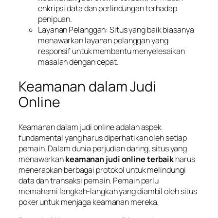
enkripsi data dan perlindungan terhadap
penipuan.
Layanan Pelanggan: Situs yang baik biasanya
menawarkan layanan pelanggan yang
responsif untuk membantu menyelesaikan
masalah dengan cepat.
Keamanan dalam Judi
Online
Keamanan dalam judi online adalah aspek
fundamental yang harus diperhatikan oleh setiap
pemain. Dalam dunia perjudian daring, situs yang
menawarkan
keamanan judi online terbaik
harus
menerapkan berbagai protokol untuk melindungi
data dan transaksi pemain. Pemain perlu
memahami langkah-langkah yang diambil oleh situs
poker untuk menjaga keamanan mereka.