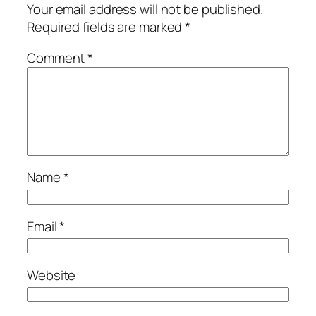
Your email address will not be published.
Required fields are marked
*
Comment
*
Name
*
Email
*
Website