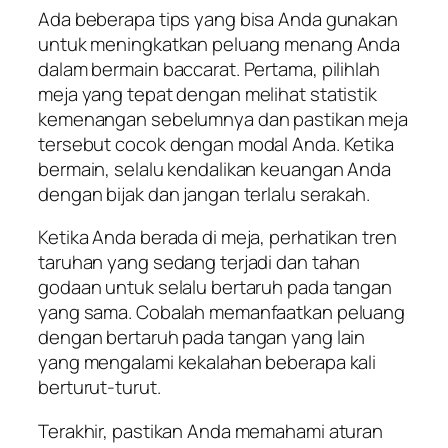
Ada beberapa tips yang bisa Anda gunakan
untuk meningkatkan peluang menang Anda
dalam bermain baccarat. Pertama, pilihlah
meja yang tepat dengan melihat statistik
kemenangan sebelumnya dan pastikan meja
tersebut cocok dengan modal Anda. Ketika
bermain, selalu kendalikan keuangan Anda
dengan bijak dan jangan terlalu serakah.
Ketika Anda berada di meja, perhatikan tren
taruhan yang sedang terjadi dan tahan
godaan untuk selalu bertaruh pada tangan
yang sama. Cobalah memanfaatkan peluang
dengan bertaruh pada tangan yang lain
yang mengalami kekalahan beberapa kali
berturut-turut.
Terakhir, pastikan Anda memahami aturan