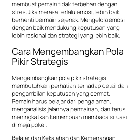
membuat pemain tidak terbeban dengan
stres. Jika merasa terlalu emosi, lebih baik
berhenti bermain sejenak. Mengelola emosi
dengan baik mendukung keputusan yang
lebih rasional dan strategi yang lebih baik.
Cara Mengembangkan Pola
Pikir Strategis
Mengembangkan pola pikir strategis
membutuhkan perhatian terhadap detail dan
pengambilan keputusan yang cermat.
Pemain harus belajar dari pengalaman,
menganalisis jalannya permainan, dan terus
meningkatkan kemampuan membaca situasi
di meja poker.
Belajar dari Kekalahan dan Kemenangan