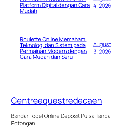
Platform Digital dengan Cara
4, 2026
Mudah
Roulette Online Memahami
August
Teknologi dan Sistem pada
Permainan Modern dengan
3, 2026
Cara Mudah dan Seru
Centreequestredecaen
Bandar Togel Online Deposit Pulsa Tanpa
Potongan