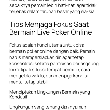
sebaiknya pemain lebih hati-hati agar tidak
terjebak dalam taruhan besar yang sia-sia.
Tips Menjaga Fokus Saat
Bermain Live Poker Online
Fokus adalah kunci utama untuk bisa
bermain poker online dengan baik. Pemain
harus mempersiapkan diri agar tetap
konsentrasi selama permainan berlangsung.
Ini meliputi situasi tempat bermain, cara
mengelola waktu, dan menjaga kondisi
mental tetap stabil.
Menciptakan Lingkungan Bermain yang
Kondusif
Lingkungan yang tenang dan nyaman