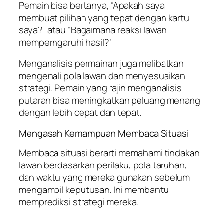
Pemain bisa bertanya, “Apakah saya
membuat pilihan yang tepat dengan kartu
saya?” atau “Bagaimana reaksi lawan
memperngaruhi hasil?”
Menganalisis permainan juga melibatkan
mengenali pola lawan dan menyesuaikan
strategi. Pemain yang rajin menganalisis
putaran bisa meningkatkan peluang menang
dengan lebih cepat dan tepat.
Mengasah Kemampuan Membaca Situasi
Membaca situasi berarti memahami tindakan
lawan berdasarkan perilaku, pola taruhan,
dan waktu yang mereka gunakan sebelum
mengambil keputusan. Ini membantu
memprediksi strategi mereka.