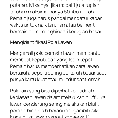
putaran. Misalnya, jika modal 1 juta rupiah,
taruhan maksimal hanya 50 ribu rupiah.
Pemain juga harus pandai mengatur kapan
waktu untuk naik taruhan atau berhenti
bermain demi menghindari kerugian besar.
Mengidentifikasi Pola Lawan
Mengenali pola bermain lawan membantu
membuat keputusan yang lebih tepat.
Pemain harus memperhatikan cara lawan
bertaruh, seperti sering bertaruh besar saat
punya kartu kuat atau mundur saat lemah.
Pola lain yang bisa diperhatikan adalah
kebiasaan lawan dalam melakukan bluff. Jika
lawan cenderung sering melakukan bluff,
pemain bisa lebih berani mengambil risiko.
Namun jika lawan sangat konservatif,