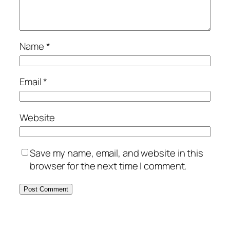
Name
*
Email
*
Website
Save my name, email, and website in this
browser for the next time I comment.