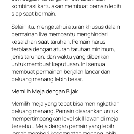
kombinasi kartu akan membuat pemain lebih
siap saat bermain.
Selain itu, mengetahui aturan khusus dalam
permainan live membantu menghindari
kesalahan saat taruhan. Pemain harus
terbiasa dengan aturan taruhan minimum,
jenis taruhan, dan waktu yang diberikan
untuk membuat keputusan. Ini semua
membuat permainan berjalan lancar dan
peluang menang lebih besar.
Memilih Meja dengan Bijak
Memilih meja yang tepat bisa meningkatkan
peluang menang. Pemain disarankan untuk
mempertimbangkan level skill lawan di meja
tersebut. Meja dengan pemain yang lebih
lemah memberi kesempatan menang lebih