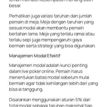
besar.
Perhatikan juga variasi taruhan dan jumlah
pemain di meja. Meja dengan taruhan yang
sesuai modal akan membantu pemain
bertahan lama. Meja yang terlalu ramai atau
terlalu sepi juga mempengaruhi gaya
bermain serta strategi yang bisa digunakan.
Manajemen Modal Efektif
Manajemen modal adalah kunci penting
dalam live poker online. Pemain harus
menentukan batas modal sebelum mulai
bermain agar tidak kehilangan lebih dari yang
bisa ia tanggung.
Disarankan menggunakan aturan 5% dari
total modal sebagai taruhan maksimal tiap