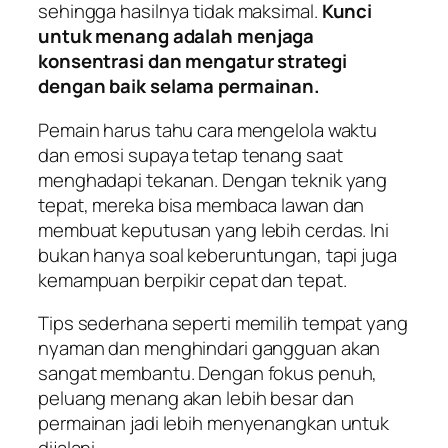
sehingga hasilnya tidak maksimal.
Kunci
untuk menang adalah menjaga
konsentrasi dan mengatur strategi
dengan baik selama permainan.
Pemain harus tahu cara mengelola waktu
dan emosi supaya tetap tenang saat
menghadapi tekanan. Dengan teknik yang
tepat, mereka bisa membaca lawan dan
membuat keputusan yang lebih cerdas. Ini
bukan hanya soal keberuntungan, tapi juga
kemampuan berpikir cepat dan tepat.
Tips sederhana seperti memilih tempat yang
nyaman dan menghindari gangguan akan
sangat membantu. Dengan fokus penuh,
peluang menang akan lebih besar dan
permainan jadi lebih menyenangkan untuk