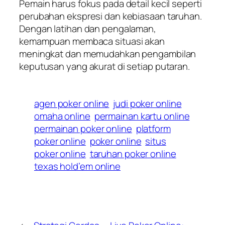
Pemain harus fokus pada detail kecil seperti
perubahan ekspresi dan kebiasaan taruhan.
Dengan latihan dan pengalaman,
kemampuan membaca situasi akan
meningkat dan memudahkan pengambilan
keputusan yang akurat di setiap putaran.
agen poker online
judi poker online
omaha online
permainan kartu online
permainan poker online
platform
poker online
poker online
situs
poker online
taruhan poker online
texas hold’em online