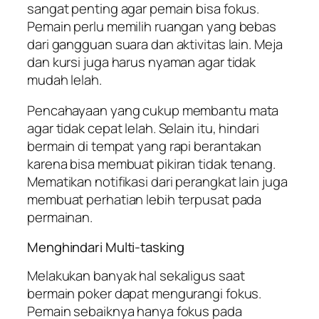
sangat penting agar pemain bisa fokus.
Pemain perlu memilih ruangan yang bebas
dari gangguan suara dan aktivitas lain. Meja
dan kursi juga harus nyaman agar tidak
mudah lelah.
Pencahayaan yang cukup membantu mata
agar tidak cepat lelah. Selain itu, hindari
bermain di tempat yang rapi berantakan
karena bisa membuat pikiran tidak tenang.
Mematikan notifikasi dari perangkat lain juga
membuat perhatian lebih terpusat pada
permainan.
Menghindari Multi-tasking
Melakukan banyak hal sekaligus saat
bermain poker dapat mengurangi fokus.
Pemain sebaiknya hanya fokus pada