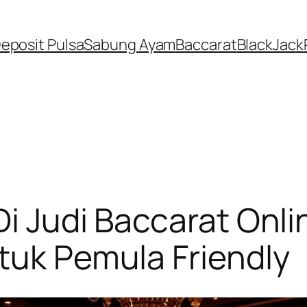
eposit Pulsa
Sabung Ayam
Baccarat
BlackJack
Di Judi Baccarat Onl
tuk Pemula Friendly