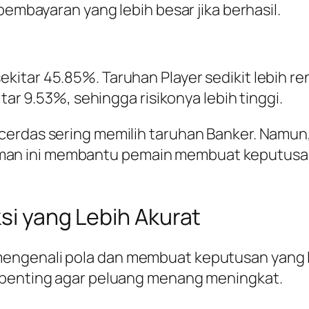
pembayaran yang lebih besar jika berhasil.
itar 45.85%. Taruhan Player sedikit lebih ren
itar 9.53%, sehingga risikonya lebih tinggi.
cerdas sering memilih taruhan Banker. Namun
n ini membantu pemain membuat keputusan 
ksi yang Lebih Akurat
engenali pola dan membuat keputusan yang l
 penting agar peluang menang meningkat.