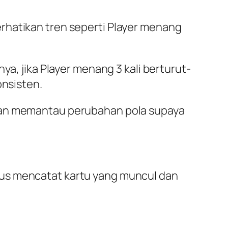
rhatikan tren seperti
Player
menang
ya, jika
Player
menang 3 kali berturut-
konsisten.
 dan memantau perubahan pola supaya
rus mencatat kartu yang muncul dan