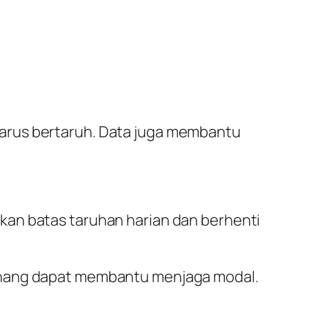
arus bertaruh. Data juga membantu
kan batas taruhan harian dan berhenti
nang dapat membantu menjaga modal.