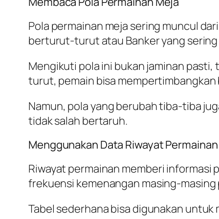
Membaca Pola Permainan Meja
Pola permainan meja sering muncul dar
berturut-turut atau
Banker
yang sering 
Mengikuti pola ini bukan jaminan pasti,
turut, pemain bisa mempertimbangkan
Namun, pola yang berubah tiba-tiba ju
tidak salah bertaruh.
Menggunakan Data Riwayat Permainan
Riwayat permainan memberi informasi p
frekuensi kemenangan masing-masing 
Tabel sederhana bisa digunakan untuk m