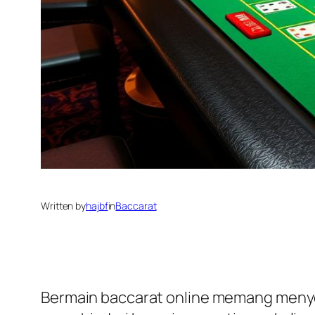
Written by
hajbf
in
Baccarat
Bermain baccarat online memang menyen