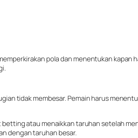
t memperkirakan pola dan menentukan kapan h
i.
rugian tidak membesar. Pemain harus menentu
t betting
atau menaikkan taruhan setelah me
an dengan taruhan besar.