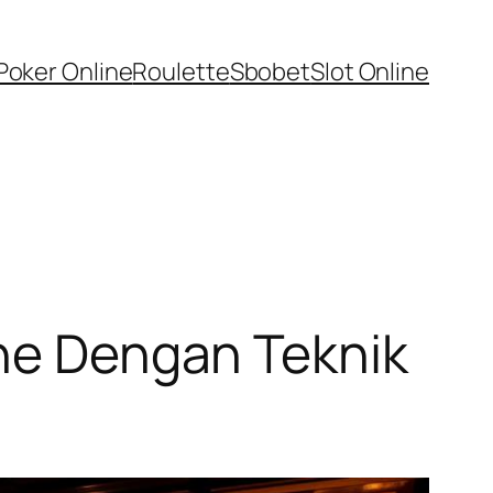
Poker Online
Roulette
Sbobet
Slot Online
ine Dengan Teknik