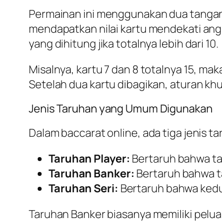
Permainan ini menggunakan dua tangan
mendapatkan nilai kartu mendekati angk
yang dihitung jika totalnya lebih dari 10.
Misalnya, kartu 7 dan 8 totalnya 15, maka 
Setelah dua kartu dibagikan, aturan k
Jenis Taruhan yang Umum Digunakan
Dalam baccarat online, ada tiga jenis t
Taruhan Player:
Bertaruh bahwa ta
Taruhan Banker:
Bertaruh bahwa 
Taruhan Seri:
Bertaruh bahwa kedu
Taruhan Banker biasanya memiliki pelua