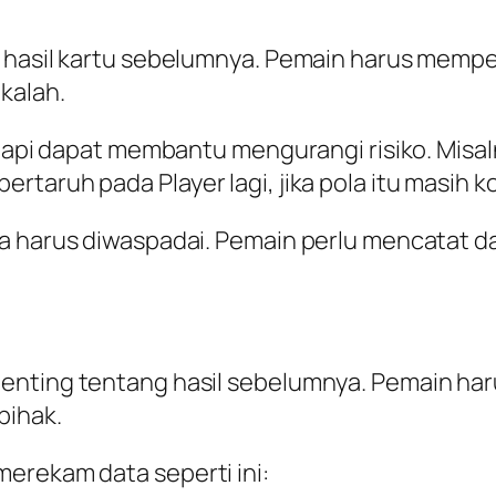
i hasil kartu sebelumnya. Pemain harus mempe
kalah.
 tapi dapat membantu mengurangi risiko. Misaln
 bertaruh pada
Player
lagi, jika pola itu masih 
ga harus diwaspadai. Pemain perlu mencatat
enting tentang hasil sebelumnya. Pemain ha
pihak.
erekam data seperti ini: