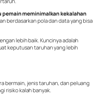
rtaruh.
ntu pemain meminimalkan kekalahan
an berdasarkan pola dan data yang bisa
engan lebih baik. Kuncinya adalah
t keputusan taruhan yang lebih
a bermain, jenis taruhan, dan peluang
i risiko kalah banyak.