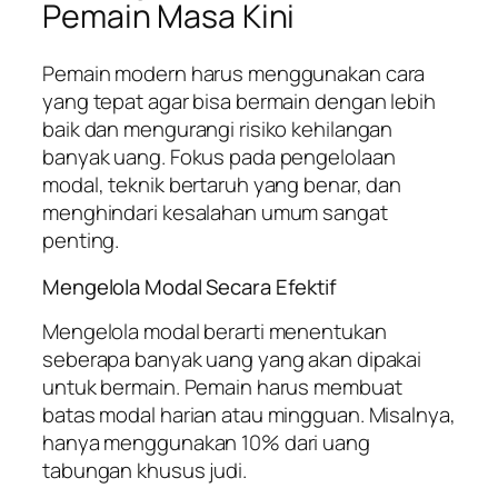
Pemain Masa Kini
Pemain modern harus menggunakan cara
yang tepat agar bisa bermain dengan lebih
baik dan mengurangi risiko kehilangan
banyak uang. Fokus pada pengelolaan
modal, teknik bertaruh yang benar, dan
menghindari kesalahan umum sangat
penting.
Mengelola Modal Secara Efektif
Mengelola modal berarti menentukan
seberapa banyak uang yang akan dipakai
untuk bermain. Pemain harus membuat
batas modal harian atau mingguan. Misalnya,
hanya menggunakan 10% dari uang
tabungan khusus judi.