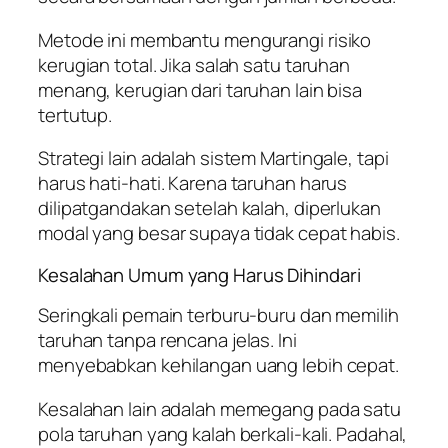
Metode ini membantu mengurangi risiko
kerugian total. Jika salah satu taruhan
menang, kerugian dari taruhan lain bisa
tertutup.
Strategi lain adalah sistem Martingale, tapi
harus hati-hati. Karena taruhan harus
dilipatgandakan setelah kalah, diperlukan
modal yang besar supaya tidak cepat habis.
Kesalahan Umum yang Harus Dihindari
Seringkali pemain terburu-buru dan memilih
taruhan tanpa rencana jelas. Ini
menyebabkan kehilangan uang lebih cepat.
Kesalahan lain adalah memegang pada satu
pola taruhan yang kalah berkali-kali. Padahal,