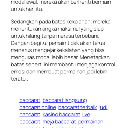
modal awal, mereka akan berhenti bermain
untuk hari itu.
Sedangkan pada batas kekalahan, mereka
menentukan angka maksimal yang siap
untuk hilang tanpa merasa terbebani.
Dengan begitu, pemain tidak akan terus
menerus mengejar kekalahan yang bisa
menguras modal lebih besar. Menetapkan
batas seperti ini membantu menjaga kontrol
emosi dan membuat permainan jadi lebih
teratur.
baccarat
baccarat langsung
baccarat online
baccarat terbaik
judi
baccarat
kasino baccarat
live
baccarat
meja baccarat
permainan