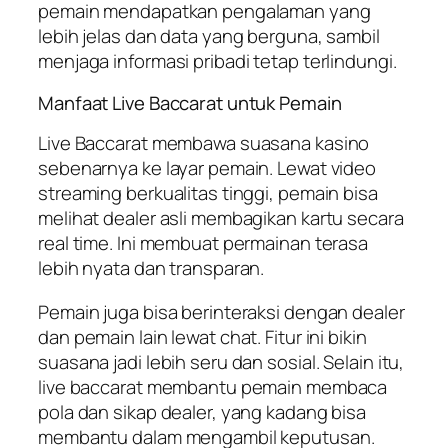
pemain mendapatkan pengalaman yang
lebih jelas dan data yang berguna, sambil
menjaga informasi pribadi tetap terlindungi.
Manfaat Live Baccarat untuk Pemain
Live Baccarat membawa suasana kasino
sebenarnya ke layar pemain. Lewat video
streaming berkualitas tinggi, pemain bisa
melihat dealer asli membagikan kartu secara
real time. Ini membuat permainan terasa
lebih nyata dan transparan.
Pemain juga bisa berinteraksi dengan dealer
dan pemain lain lewat chat. Fitur ini bikin
suasana jadi lebih seru dan sosial. Selain itu,
live baccarat membantu pemain membaca
pola dan sikap dealer, yang kadang bisa
membantu dalam mengambil keputusan.