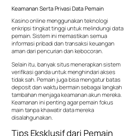
Keamanan Serta Privasi Data Pemain
Kasino online menggunakan teknologi
enkripsi tingkat tinggi untuk melindungi data
pemain. Sistem ini memastikan semua
informasi pribadi dan transaksi keuangan
aman dari pencurian dan kebocoran.
Selain itu, banyak situs menerapkan sistem
verifikasi ganda untuk menghindari akses
tidak sah. Pemain juga bisa mengatur batas
deposit dan waktu bermain sebagai langkah
tambahan menjaga keamanan akun mereka.
Keamanan ini penting agar pemain fokus
main tanpa khawatir data mereka
disalahgunakan.
Tips Eksklusif dari Pemain