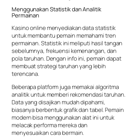
Menggunakan Statistik dan Analitik
Permainan
Kasino online menyediakan data statistik
untuk membantu pemain memahami tren
permainan. Statistik ini meliputi hasil tangan
sebelumnya, frekuensi kemenangan, dan
pola taruhan. Dengan info ini, pemain dapat
membuat strategi taruhan yang lebih
terencana.
Beberapa platform juga memakai algoritma
analitik untuk memberi rekomendasi taruhan.
Data yang disajikan mudah dipahami,
biasanya berbentuk grafik dan tabel. Pemain
modern bisa menggunakan alat ini untuk
melacak performa mereka dan
menyesuaikan cara bermain.