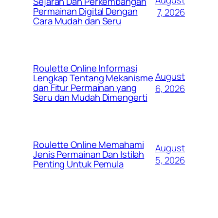
Sejarah Dan Perkembangan
Permainan Digital Dengan
7, 2026
Cara Mudah dan Seru
Roulette Online Informasi
August
Lengkap Tentang Mekanisme
dan Fitur Permainan yang
6, 2026
Seru dan Mudah Dimengerti
Roulette Online Memahami
August
Jenis Permainan Dan Istilah
5, 2026
Penting Untuk Pemula