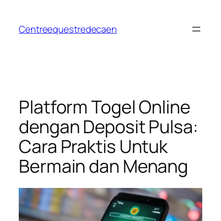
Skip
to
Centreequestredecaen
content
Platform Togel Online
dengan Deposit Pulsa:
Cara Praktis Untuk
Bermain dan Menang