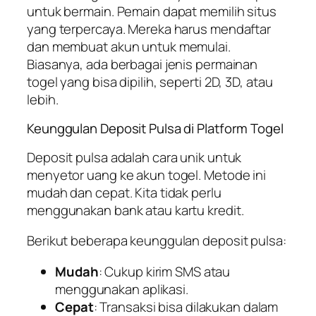
untuk bermain. Pemain dapat memilih situs
yang terpercaya. Mereka harus mendaftar
dan membuat akun untuk memulai.
Biasanya, ada berbagai jenis permainan
togel yang bisa dipilih, seperti 2D, 3D, atau
lebih.
Keunggulan Deposit Pulsa di Platform Togel
Deposit pulsa adalah cara unik untuk
menyetor uang ke akun togel. Metode ini
mudah dan cepat. Kita tidak perlu
menggunakan bank atau kartu kredit.
Berikut beberapa keunggulan deposit pulsa:
Mudah
: Cukup kirim SMS atau
menggunakan aplikasi.
Cepat
: Transaksi bisa dilakukan dalam