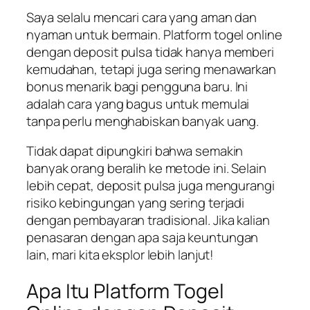
Saya selalu mencari cara yang aman dan
nyaman untuk bermain. Platform togel online
dengan deposit pulsa tidak hanya memberi
kemudahan, tetapi juga sering menawarkan
bonus menarik bagi pengguna baru. Ini
adalah cara yang bagus untuk memulai
tanpa perlu menghabiskan banyak uang.
Tidak dapat dipungkiri bahwa semakin
banyak orang beralih ke metode ini. Selain
lebih cepat, deposit pulsa juga mengurangi
risiko kebingungan yang sering terjadi
dengan pembayaran tradisional. Jika kalian
penasaran dengan apa saja keuntungan
lain, mari kita eksplor lebih lanjut!
Apa Itu Platform Togel