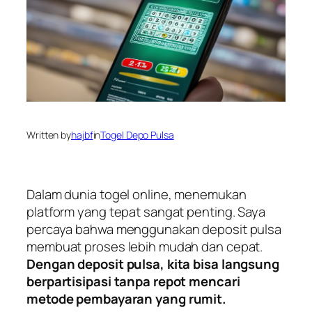
Written by
hajbf
in
Togel Depo Pulsa
Dalam dunia togel online, menemukan
platform yang tepat sangat penting. Saya
percaya bahwa menggunakan deposit pulsa
membuat proses lebih mudah dan cepat.
Dengan deposit pulsa, kita bisa langsung
berpartisipasi tanpa repot mencari
metode pembayaran yang rumit.