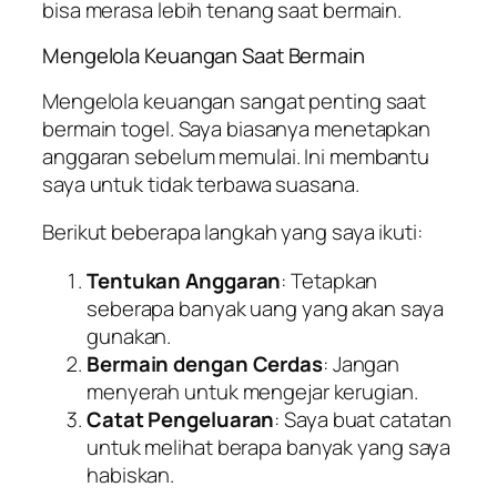
bisa merasa lebih tenang saat bermain.
Mengelola Keuangan Saat Bermain
Mengelola keuangan sangat penting saat
bermain togel. Saya biasanya menetapkan
anggaran sebelum memulai. Ini membantu
saya untuk tidak terbawa suasana.
Berikut beberapa langkah yang saya ikuti:
Tentukan Anggaran
: Tetapkan
seberapa banyak uang yang akan saya
gunakan.
Bermain dengan Cerdas
: Jangan
menyerah untuk mengejar kerugian.
Catat Pengeluaran
: Saya buat catatan
untuk melihat berapa banyak yang saya
habiskan.