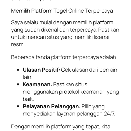
Memilih Platform Togel Online Terpercaya
Saya selalu mulai dengan memilih platform
yang sudah dikenal dan terpercaya. Pastikan
untuk mencari situs yang memiliki lisensi
resmi.
Beberapa tanda platform terpercaya adalah:
Ulasan Positif
: Cek ulasan dari pemain
lain.
Keamanan
: Pastikan situs
menggunakan protokol keamanan yang
baik.
Pelayanan Pelanggan
: Pilih yang
menyediakan layanan pelanggan 24/7.
Dengan memilih platform yang tepat, kita