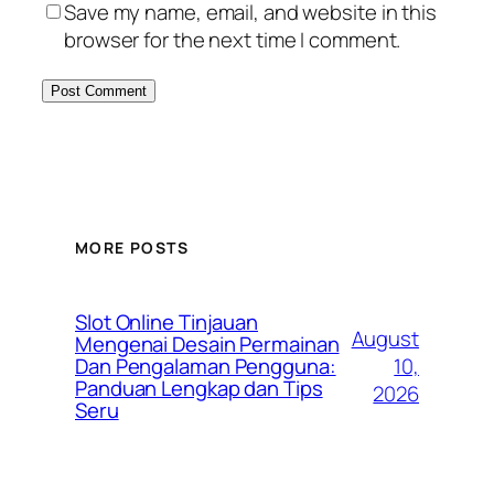
Save my name, email, and website in this
browser for the next time I comment.
MORE POSTS
Slot Online Tinjauan
August
Mengenai Desain Permainan
10,
Dan Pengalaman Pengguna:
Panduan Lengkap dan Tips
2026
Seru