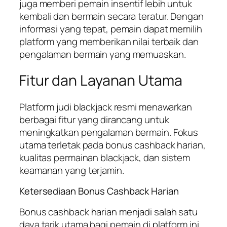
juga memberi pemain insentif lebih untuk
kembali dan bermain secara teratur. Dengan
informasi yang tepat, pemain dapat memilih
platform yang memberikan nilai terbaik dan
pengalaman bermain yang memuaskan.
Fitur dan Layanan Utama
Platform judi blackjack resmi menawarkan
berbagai fitur yang dirancang untuk
meningkatkan pengalaman bermain. Fokus
utama terletak pada bonus cashback harian,
kualitas permainan blackjack, dan sistem
keamanan yang terjamin.
Ketersediaan Bonus Cashback Harian
Bonus cashback harian menjadi salah satu
daya tarik utama bagi pemain di platform ini.