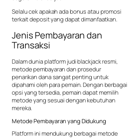
Selalu cek apakah ada bonus atau promosi
terkait deposit yang dapat dimanfaatkan.
Jenis Pembayaran dan
Transaksi
Dalam dunia platform judi blackjack resmi,
metode pembayaran dan prosedur
penarikan dana sangat penting untuk
dipahami oleh para pemain. Dengan berbagai
opsi yang tersedia, pemain dapat memilih
metode yang sesuai dengan kebutuhan
mereka.
Metode Pembayaran yang Didukung
Platform ini mendukung berbagai metode