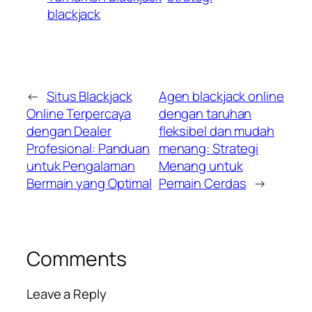
blackjack
←
Situs Blackjack
Agen blackjack online
Online Terpercaya
dengan taruhan
dengan Dealer
fleksibel dan mudah
Profesional: Panduan
menang: Strategi
untuk Pengalaman
Menang untuk
Bermain yang Optimal
Pemain Cerdas
→
Comments
Leave a Reply