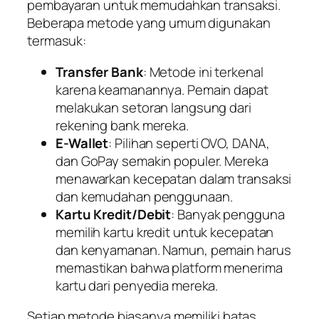
pembayaran untuk memudahkan transaksi.
Beberapa metode yang umum digunakan
termasuk:
Transfer Bank
: Metode ini terkenal
karena keamanannya. Pemain dapat
melakukan setoran langsung dari
rekening bank mereka.
E-Wallet
: Pilihan seperti OVO, DANA,
dan GoPay semakin populer. Mereka
menawarkan kecepatan dalam transaksi
dan kemudahan penggunaan.
Kartu Kredit/Debit
: Banyak pengguna
memilih kartu kredit untuk kecepatan
dan kenyamanan. Namun, pemain harus
memastikan bahwa platform menerima
kartu dari penyedia mereka.
Setiap metode biasanya memiliki batas