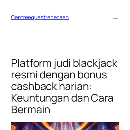
Skip
to
Centreequestredecaen
content
Platform judi blackjack
resmi dengan bonus
cashback harian:
Keuntungan dan Cara
Bermain