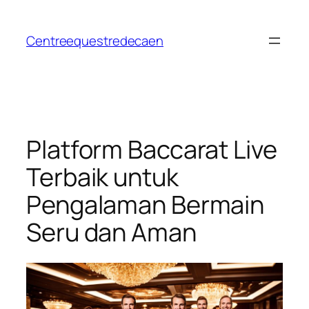
Skip
to
Centreequestredecaen
content
Platform Baccarat Live
Terbaik untuk
Pengalaman Bermain
Seru dan Aman