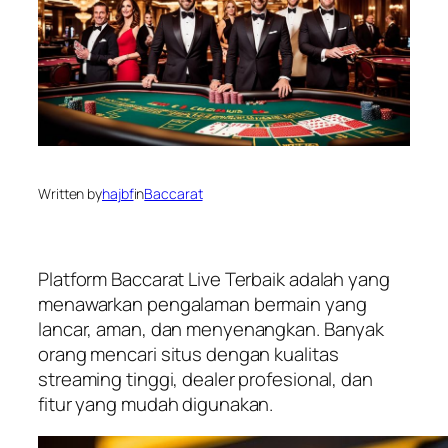
Written by
hajbf
in
Baccarat
Platform Baccarat Live Terbaik adalah yang
menawarkan pengalaman bermain yang
lancar, aman, dan menyenangkan. Banyak
orang mencari situs dengan kualitas
streaming tinggi, dealer profesional, dan
fitur yang mudah digunakan.