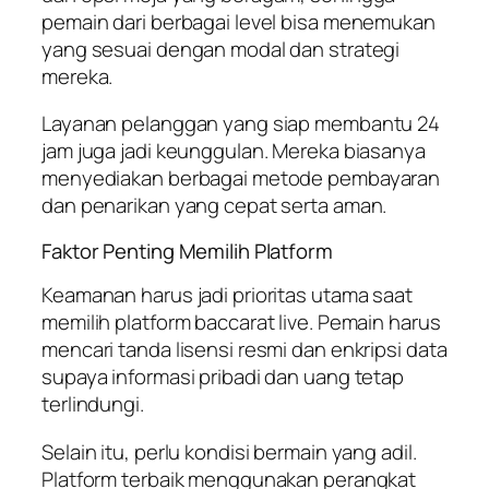
pemain dari berbagai level bisa menemukan
yang sesuai dengan modal dan strategi
mereka.
Layanan pelanggan yang siap membantu 24
jam juga jadi keunggulan. Mereka biasanya
menyediakan berbagai metode pembayaran
dan penarikan yang cepat serta aman.
Faktor Penting Memilih Platform
Keamanan harus jadi prioritas utama saat
memilih platform baccarat live. Pemain harus
mencari tanda lisensi resmi dan enkripsi data
supaya informasi pribadi dan uang tetap
terlindungi.
Selain itu, perlu kondisi bermain yang adil.
Platform terbaik menggunakan perangkat