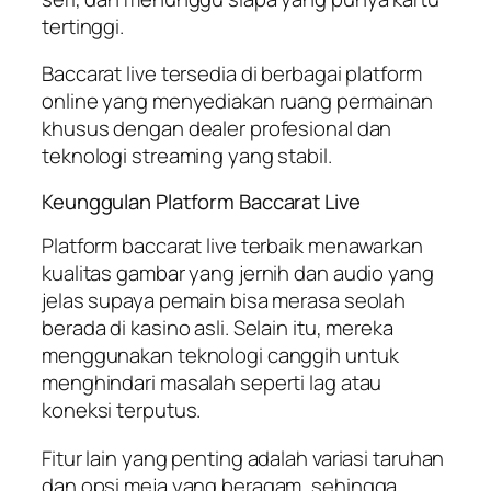
tertinggi.
Baccarat live tersedia di berbagai platform
online yang menyediakan ruang permainan
khusus dengan dealer profesional dan
teknologi streaming yang stabil.
Keunggulan Platform Baccarat Live
Platform baccarat live terbaik menawarkan
kualitas gambar yang jernih dan audio yang
jelas supaya pemain bisa merasa seolah
berada di kasino asli. Selain itu, mereka
menggunakan teknologi canggih untuk
menghindari masalah seperti lag atau
koneksi terputus.
Fitur lain yang penting adalah variasi taruhan
dan opsi meja yang beragam, sehingga