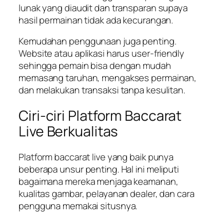
lunak yang diaudit dan transparan supaya
hasil permainan tidak ada kecurangan.
Kemudahan penggunaan juga penting.
Website atau aplikasi harus user-friendly
sehingga pemain bisa dengan mudah
memasang taruhan, mengakses permainan,
dan melakukan transaksi tanpa kesulitan.
Ciri-ciri Platform Baccarat
Live Berkualitas
Platform baccarat live yang baik punya
beberapa unsur penting. Hal ini meliputi
bagaimana mereka menjaga keamanan,
kualitas gambar, pelayanan dealer, dan cara
pengguna memakai situsnya.