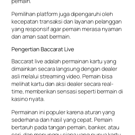
pemain.
Pemilihan platform juga dipengaruhi oleh
kecepatan transaksi dan layanan pelanggan
yang responsif agar pemain merasa nyaman
dan aman saat bermain.
Pengertian Baccarat Live
Baccarat live adalah permainan kartu yang
dimainkan secara langsung dengan dealer
asli melalui streaming video. Pemain bisa
melihat kartu dan aksi dealer secara real-
time, memberikan sensasi seperti bermain di
kasino nyata.
Permainan ini populer karena aturan yang
sederhana dan hasil yang cepat. Pemain
bertaruh pada tangan pemain, banker, atau
seri, dan menunggu siapa yang punya kartu