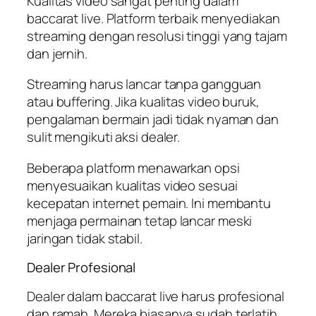
Kualitas video sangat penting dalam
baccarat live. Platform terbaik menyediakan
streaming dengan resolusi tinggi yang tajam
dan jernih.
Streaming harus lancar tanpa gangguan
atau buffering. Jika kualitas video buruk,
pengalaman bermain jadi tidak nyaman dan
sulit mengikuti aksi dealer.
Beberapa platform menawarkan opsi
menyesuaikan kualitas video sesuai
kecepatan internet pemain. Ini membantu
menjaga permainan tetap lancar meski
jaringan tidak stabil.
Dealer Profesional
Dealer dalam baccarat live harus profesional
dan ramah. Mereka biasanya sudah terlatih