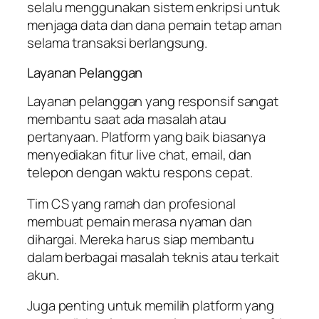
selalu menggunakan sistem enkripsi untuk
menjaga data dan dana pemain tetap aman
selama transaksi berlangsung.
Layanan Pelanggan
Layanan pelanggan yang responsif sangat
membantu saat ada masalah atau
pertanyaan. Platform yang baik biasanya
menyediakan fitur live chat, email, dan
telepon dengan waktu respons cepat.
Tim CS yang ramah dan profesional
membuat pemain merasa nyaman dan
dihargai. Mereka harus siap membantu
dalam berbagai masalah teknis atau terkait
akun.
Juga penting untuk memilih platform yang