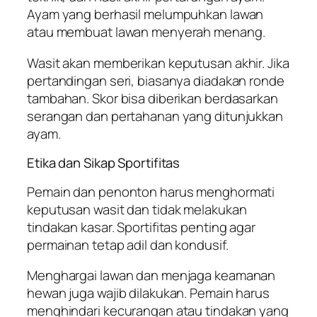
Ayam yang berhasil melumpuhkan lawan
atau membuat lawan menyerah menang.
Wasit akan memberikan keputusan akhir. Jika
pertandingan seri, biasanya diadakan ronde
tambahan. Skor bisa diberikan berdasarkan
serangan dan pertahanan yang ditunjukkan
ayam.
Etika dan Sikap Sportifitas
Pemain dan penonton harus menghormati
keputusan wasit dan tidak melakukan
tindakan kasar. Sportifitas penting agar
permainan tetap adil dan kondusif.
Menghargai lawan dan menjaga keamanan
hewan juga wajib dilakukan. Pemain harus
menghindari kecurangan atau tindakan yang