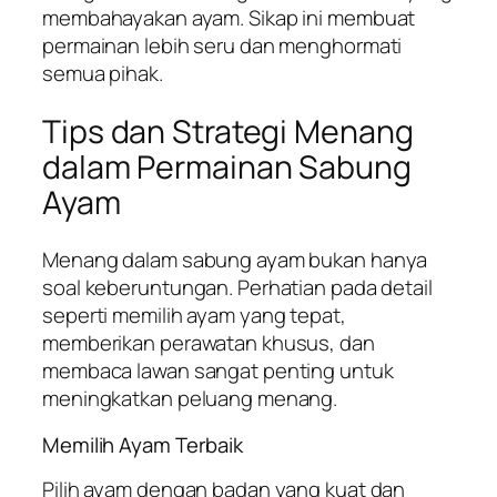
membahayakan ayam. Sikap ini membuat
permainan lebih seru dan menghormati
semua pihak.
Tips dan Strategi Menang
dalam Permainan Sabung
Ayam
Menang dalam sabung ayam bukan hanya
soal keberuntungan. Perhatian pada detail
seperti memilih ayam yang tepat,
memberikan perawatan khusus, dan
membaca lawan sangat penting untuk
meningkatkan peluang menang.
Memilih Ayam Terbaik
Pilih ayam dengan badan yang kuat dan