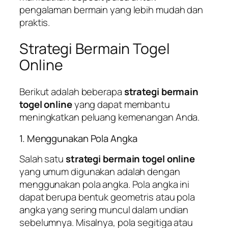
pengalaman bermain yang lebih mudah dan
praktis.
Strategi Bermain Togel
Online
Berikut adalah beberapa
strategi bermain
togel online
yang dapat membantu
meningkatkan peluang kemenangan Anda.
1. Menggunakan Pola Angka
Salah satu
strategi bermain togel online
yang umum digunakan adalah dengan
menggunakan pola angka. Pola angka ini
dapat berupa bentuk geometris atau pola
angka yang sering muncul dalam undian
sebelumnya. Misalnya, pola segitiga atau