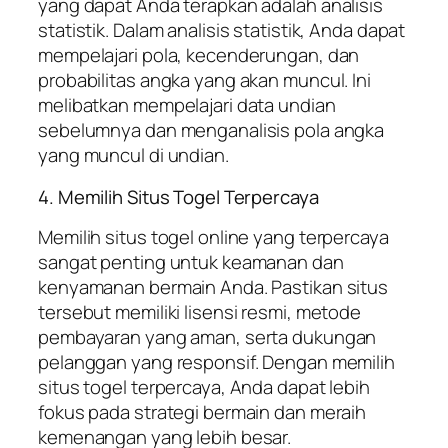
yang dapat Anda terapkan adalah analisis
statistik. Dalam analisis statistik, Anda dapat
mempelajari pola, kecenderungan, dan
probabilitas angka yang akan muncul. Ini
melibatkan mempelajari data undian
sebelumnya dan menganalisis pola angka
yang muncul di undian.
4. Memilih Situs Togel Terpercaya
Memilih situs togel online yang terpercaya
sangat penting untuk keamanan dan
kenyamanan bermain Anda. Pastikan situs
tersebut memiliki lisensi resmi, metode
pembayaran yang aman, serta dukungan
pelanggan yang responsif. Dengan memilih
situs togel terpercaya, Anda dapat lebih
fokus pada strategi bermain dan meraih
kemenangan yang lebih besar.