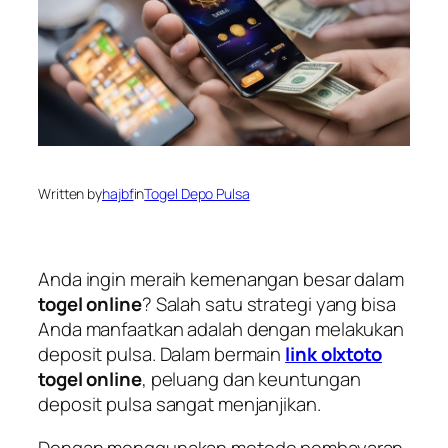
Written by
hajbf
in
Togel Depo Pulsa
Anda ingin meraih kemenangan besar dalam
togel online
? Salah satu strategi yang bisa
Anda manfaatkan adalah dengan melakukan
deposit pulsa. Dalam bermain
link olxtoto
togel online
, peluang dan keuntungan
deposit pulsa sangat menjanjikan.
Dengan menggunakan metode pembayaran