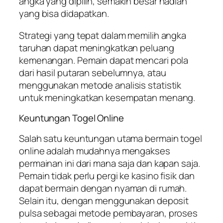
angka yang dipilih, semakin besar hadiah
yang bisa didapatkan.
Strategi yang tepat dalam memilih angka
taruhan dapat meningkatkan peluang
kemenangan. Pemain dapat mencari pola
dari hasil putaran sebelumnya, atau
menggunakan metode analisis statistik
untuk meningkatkan kesempatan menang.
Keuntungan Togel Online
Salah satu keuntungan utama bermain togel
online adalah mudahnya mengakses
permainan ini dari mana saja dan kapan saja.
Pemain tidak perlu pergi ke kasino fisik dan
dapat bermain dengan nyaman di rumah.
Selain itu, dengan menggunakan deposit
pulsa sebagai metode pembayaran, proses