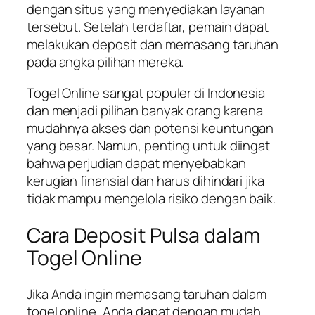
dengan situs yang menyediakan layanan
tersebut. Setelah terdaftar, pemain dapat
melakukan deposit dan memasang taruhan
pada angka pilihan mereka.
Togel Online sangat populer di Indonesia
dan menjadi pilihan banyak orang karena
mudahnya akses dan potensi keuntungan
yang besar. Namun, penting untuk diingat
bahwa perjudian dapat menyebabkan
kerugian finansial dan harus dihindari jika
tidak mampu mengelola risiko dengan baik.
Cara Deposit Pulsa dalam
Togel Online
Jika Anda ingin memasang taruhan dalam
togel online, Anda dapat dengan mudah