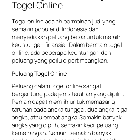
Togel Online
Togel online adalah permainan judi yang
semakin populer di Indonesia dan
menyediakan peluang besar untuk meraih
keuntungan finansial. Dalam bermain togel
online, ada beberapa keuntungan dan
peluang yang perlu dipertimbangkan.
Peluang Togel Online
Peluang dalam togel online sangat
bergantung pada jenis taruhan yang dipilih.
Pemain dapat memilih untuk memasang
taruhan pada angka tunggal, dua angka, tiga
angka, atau empat angka. Semakin banyak
angka yang dipilih, semakin kecil peluang
kemenangan. Namun, semakin banyak