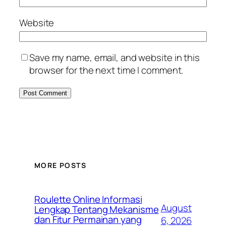
Website
Save my name, email, and website in this
browser for the next time I comment.
MORE POSTS
Roulette Online Informasi
August
Lengkap Tentang Mekanisme
dan Fitur Permainan yang
6, 2026