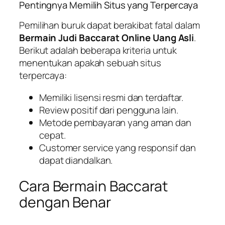
Pentingnya Memilih Situs yang Terpercaya
Pemilihan buruk dapat berakibat fatal dalam
Bermain Judi Baccarat Online Uang Asli
.
Berikut adalah beberapa kriteria untuk
menentukan apakah sebuah situs
terpercaya:
Memiliki lisensi resmi dan terdaftar.
Review positif dari pengguna lain.
Metode pembayaran yang aman dan
cepat.
Customer service yang responsif dan
dapat diandalkan.
Cara Bermain Baccarat
dengan Benar