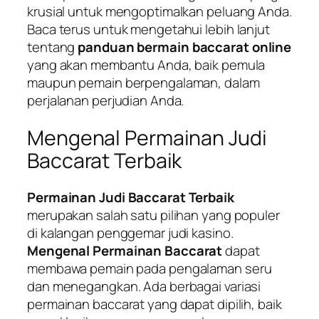
krusial untuk mengoptimalkan peluang Anda.
Baca terus untuk mengetahui lebih lanjut
tentang
panduan bermain baccarat online
yang akan membantu Anda, baik pemula
maupun pemain berpengalaman, dalam
perjalanan perjudian Anda.
Mengenal Permainan Judi
Baccarat Terbaik
Permainan Judi Baccarat Terbaik
merupakan salah satu pilihan yang populer
di kalangan penggemar judi kasino.
Mengenal Permainan Baccarat
dapat
membawa pemain pada pengalaman seru
dan menegangkan. Ada berbagai variasi
permainan baccarat yang dapat dipilih, baik