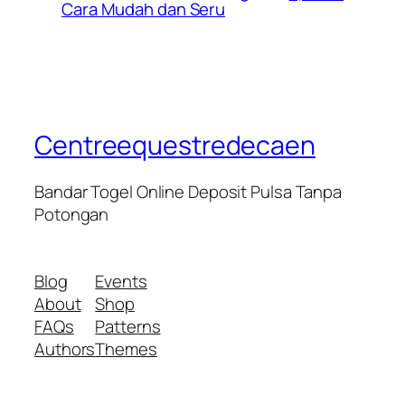
Cara Mudah dan Seru
Centreequestredecaen
Bandar Togel Online Deposit Pulsa Tanpa
Potongan
Blog
Events
About
Shop
FAQs
Patterns
Authors
Themes