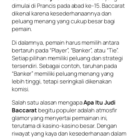
dimulai di Prancis pada abad ke-15. Baccarat
dikenal karena kesederhanaannya dan
peluang menang yang cukup besar bagi
pemain.
Di dalamnya, pemain harus memilih antara
bertaruh pada “Player”, “Banker”, atau “Tie”.
Setiap pilihan memiliki peluang dan strategi
tersendiri. Sebagai contoh, taruhan pada
“Banker” memiliki peluang menang yang
lebih tinggi, tetapi seringkali dikenakan
komisi.
Salah satu alasan mengapa
Apa Itu Judi
Baccarat
begitu populer adalah atmosfir
glamor yang menyertai permainan ini,
terutama di kasino-kasino besar. Dengan
riwayat yang kaya dan kesederhanaan dalam