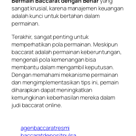
Bermain Baccarat dengan Benar
yang
sangat krusial, karena manajemen keuangan
adalah kunci untuk bertahan dalam
permainan.
Terakhir, sangat penting untuk
memperhatikan pola permainan. Meskipun
baccarat adalah permainan keberuntungan,
mengenali pola kemenangan bisa
membantu dalam mengambil keputusan.
Dengan memahami mekanisme permainan
dan mengimplementasikan tips ini, pemain
diharapkan dapat meningkatkan
kemungkinan keberhasilan mereka dalam
judi baccarat online.
agenbaccaratresmi
baccaratdepositpulsa