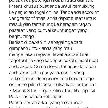
kriteria khusus buat anda untuk terhubung
ke perjudian togel online. Tanpa ada account
yang terkonfirmasi anda dapat susah untuk
masuk dan terhubung ke beragam ragam
pasaran yang punyai keuntungan yang
begitu tinggi.
Berikut di bawah ini sebagai tiga cara
gampang untuk anda yang mau
mengerjakan register lewat account sah
togel online yang kedepan bakal simpel buat
anda akses. Cuman lewat tahapan-tahapan
anda akan udah punyai account yang
terkonfirmasi dengan resmi di bandar togel
online terpilih deposit pulsa tiada potongan.
• Masuk Situs Togel Online Terpilih Deposit
Pulsa Tanpa ada Potongan
Perihal pertama-kali yang mesti anda