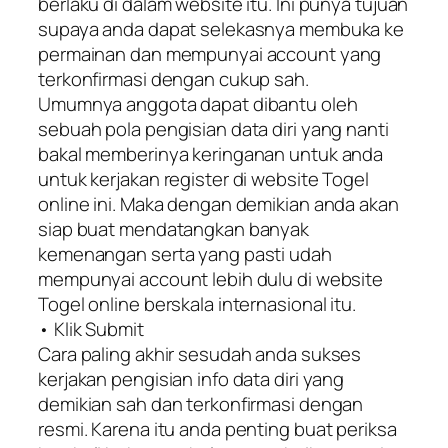
berlaku di dalam website itu. Ini punya tujuan
supaya anda dapat selekasnya membuka ke
permainan dan mempunyai account yang
terkonfirmasi dengan cukup sah.
Umumnya anggota dapat dibantu oleh
sebuah pola pengisian data diri yang nanti
bakal memberinya keringanan untuk anda
untuk kerjakan register di website Togel
online ini. Maka dengan demikian anda akan
siap buat mendatangkan banyak
kemenangan serta yang pasti udah
mempunyai account lebih dulu di website
Togel online berskala internasional itu.
• Klik Submit
Cara paling akhir sesudah anda sukses
kerjakan pengisian info data diri yang
demikian sah dan terkonfirmasi dengan
resmi. Karena itu anda penting buat periksa