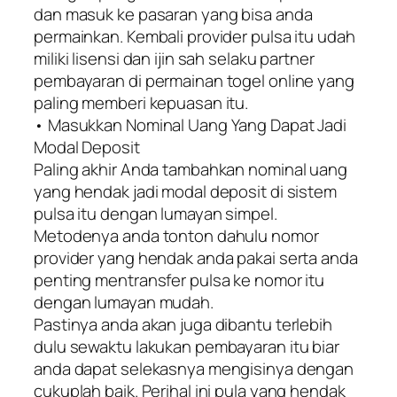
dan masuk ke pasaran yang bisa anda
permainkan. Kembali provider pulsa itu udah
miliki lisensi dan ijin sah selaku partner
pembayaran di permainan togel online yang
paling memberi kepuasan itu.
• Masukkan Nominal Uang Yang Dapat Jadi
Modal Deposit
Paling akhir Anda tambahkan nominal uang
yang hendak jadi modal deposit di sistem
pulsa itu dengan lumayan simpel.
Metodenya anda tonton dahulu nomor
provider yang hendak anda pakai serta anda
penting mentransfer pulsa ke nomor itu
dengan lumayan mudah.
Pastinya anda akan juga dibantu terlebih
dulu sewaktu lakukan pembayaran itu biar
anda dapat selekasnya mengisinya dengan
cukuplah baik. Perihal ini pula yang hendak