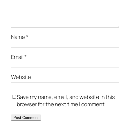
Name
*
Email
*
Website
Save my name, email, and website in this
browser for the next time I comment.