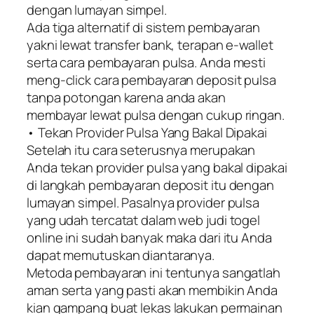
dengan lumayan simpel.
Ada tiga alternatif di sistem pembayaran
yakni lewat transfer bank, terapan e-wallet
serta cara pembayaran pulsa. Anda mesti
meng-click cara pembayaran deposit pulsa
tanpa potongan karena anda akan
membayar lewat pulsa dengan cukup ringan.
• Tekan Provider Pulsa Yang Bakal Dipakai
Setelah itu cara seterusnya merupakan
Anda tekan provider pulsa yang bakal dipakai
di langkah pembayaran deposit itu dengan
lumayan simpel. Pasalnya provider pulsa
yang udah tercatat dalam web judi togel
online ini sudah banyak maka dari itu Anda
dapat memutuskan diantaranya.
Metoda pembayaran ini tentunya sangatlah
aman serta yang pasti akan membikin Anda
kian gampang buat lekas lakukan permainan