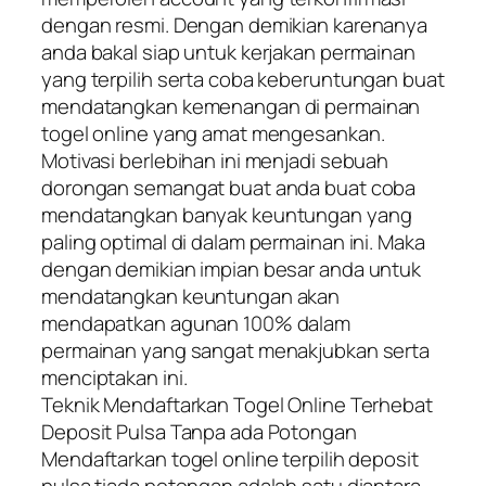
dengan resmi. Dengan demikian karenanya
anda bakal siap untuk kerjakan permainan
yang terpilih serta coba keberuntungan buat
mendatangkan kemenangan di permainan
togel online yang amat mengesankan.
Motivasi berlebihan ini menjadi sebuah
dorongan semangat buat anda buat coba
mendatangkan banyak keuntungan yang
paling optimal di dalam permainan ini. Maka
dengan demikian impian besar anda untuk
mendatangkan keuntungan akan
mendapatkan agunan 100% dalam
permainan yang sangat menakjubkan serta
menciptakan ini.
Teknik Mendaftarkan Togel Online Terhebat
Deposit Pulsa Tanpa ada Potongan
Mendaftarkan togel online terpilih deposit
pulsa tiada potongan adalah satu diantara