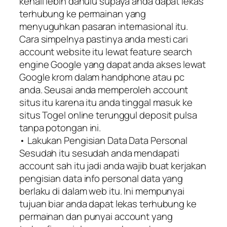
kenali lebih dahulu supaya anda dapat lekas
terhubung ke permainan yang
menyuguhkan pasaran internasional itu.
Cara simpelnya pastinya anda mesti cari
account website itu lewat feature search
engine Google yang dapat anda akses lewat
Google krom dalam handphone atau pc
anda. Seusai anda memperoleh account
situs itu karena itu anda tinggal masuk ke
situs Togel online terunggul deposit pulsa
tanpa potongan ini.
• Lakukan Pengisian Data Data Personal
Sesudah itu sesudah anda mendapati
account sah itu jadi anda wajib buat kerjakan
pengisian data info personal data yang
berlaku di dalam web itu. Ini mempunyai
tujuan biar anda dapat lekas terhubung ke
permainan dan punyai account yang