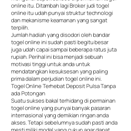
online itu. Ditambah lagi Broker judi togel
online itu udah punyai struktur technologi
dan mekanisme keamanan yang sangat
terpilih.
Jumlah hadiah yang disodori oleh bandar
togel online ini sudah pasti begitu besar
juga udah capai sampai beberapa ratus juta
rupiah. Perihal ini bisa menjadi sebuah
motivasi tinggi untuk anda untuk
mendatangkan kesuksesan yang paling
prima dalam perjudian togel online ini.
Togel Online Terhebat Deposit Pulsa Tanpa
ada Potongan
Suatu sukses bakal terhidang di permainan
togel online yang punyai banyak pasaran
internasional yang demikian ringan anda
akses. Tetapi sebelumnya sudah pasti anda
mesti miliki modal yang cukup agar dapat