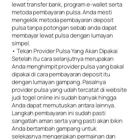
lewat transfer bank, program e-wallet serta
metoda pembayaran pulsa. Anda mesti
mengeklik metoda pembayaran deposit
pulsa tanpa potongan sebab anda dapat
membayar lewat pulsa dengan lumayan
simpel.
• Tekan Provider Pulsa Yang Akan Dipakai
Setelah itu cara selanjutnya merupakan
Anda menghimpit provider pulsa yang bakal
dipakai di cara pembayaran deposit itu
dengan lumayan gampang. Pasalnya
provider pulsa yang udah tercatat di website
judi togel online ini sudah banyak hingga
Anda dapat memutuskan antara lainnya.
Langkah pembayaran ini sudah pasti
sangatlah aman serta yang pasti akan bikin
Anda bertambah gampang untuk
selekasnya mengerjakan permainan dan