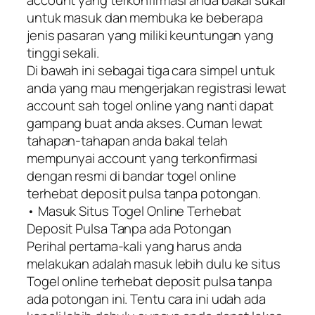
untuk masuk dan membuka ke beberapa
jenis pasaran yang miliki keuntungan yang
tinggi sekali.
Di bawah ini sebagai tiga cara simpel untuk
anda yang mau mengerjakan registrasi lewat
account sah togel online yang nanti dapat
gampang buat anda akses. Cuman lewat
tahapan-tahapan anda bakal telah
mempunyai account yang terkonfirmasi
dengan resmi di bandar togel online
terhebat deposit pulsa tanpa potongan.
• Masuk Situs Togel Online Terhebat
Deposit Pulsa Tanpa ada Potongan
Perihal pertama-kali yang harus anda
melakukan adalah masuk lebih dulu ke situs
Togel online terhebat deposit pulsa tanpa
ada potongan ini. Tentu cara ini udah ada