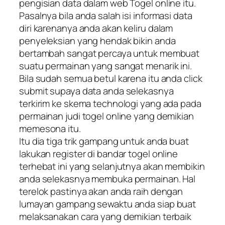
pengisian data dalam web Togel online itu.
Pasalnya bila anda salah isi informasi data
diri karenanya anda akan keliru dalam
penyeleksian yang hendak bikin anda
bertambah sangat percaya untuk membuat
suatu permainan yang sangat menarik ini.
Bila sudah semua betul karena itu anda click
submit supaya data anda selekasnya
terkirim ke skema technologi yang ada pada
permainan judi togel online yang demikian
memesona itu.
Itu dia tiga trik gampang untuk anda buat
lakukan register di bandar togel online
terhebat ini yang selanjutnya akan membikin
anda selekasnya membuka permainan. Hal
terelok pastinya akan anda raih dengan
lumayan gampang sewaktu anda siap buat
melaksanakan cara yang demikian terbaik