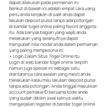
dapat dilakukan pada permainan ini.
Berikut di bawah ini adalah empat cara yang
perlu anda kerjakan di saat anda dapat
lakukan deposit pulsa tanpa ada potongan
di bandar togel online paling favorit anggota
itu. Ada banyak bagian yang wajib anda
melakukan yang selanjutnya dapat
mengubah nilai modal anda dalam permainan
yang paling mempesona ini.
• Login Dalam Situs Togel Online Itu
Login di web bandar togel online terpilih
namun juga spesial ini sebagai satu
diantaranya cara awalan yang mesti anda
melakukan kalau mau lakukan deposit pulsa
tanpa ada potongan. Anda tinggal masukkan
account pemakai ID bersama kode anda
yang sudah dibikin awal kalinya waktu
mengerjakan register di bandar togel online