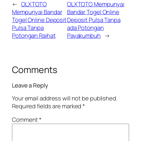
←
OLXTOTO
OLXTOTO Mempunyai
Mempunyai Bandar
Bandar Togel Online
Togel Online Deposit
Deposit Pulsa Tanpa
Pulsa Tanpa
ada Potongan
Potongan Raihat
Payakumbuh
→
Comments
Leave a Reply
Your email address will not be published.
Required fields are marked
*
Comment
*