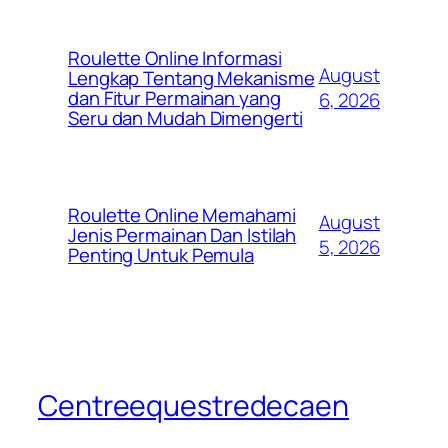
Roulette Online Informasi
August
Lengkap Tentang Mekanisme
dan Fitur Permainan yang
6, 2026
Seru dan Mudah Dimengerti
Roulette Online Memahami
August
Jenis Permainan Dan Istilah
5, 2026
Penting Untuk Pemula
Centreequestredecaen