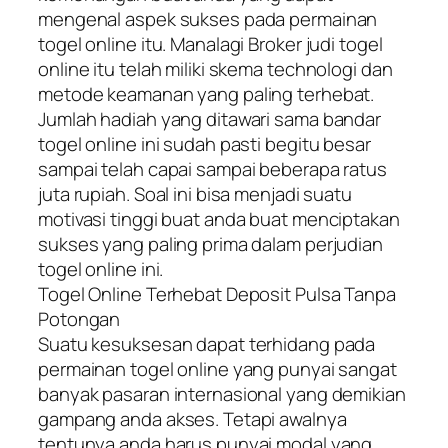
mengenal aspek sukses pada permainan
togel online itu. Manalagi Broker judi togel
online itu telah miliki skema technologi dan
metode keamanan yang paling terhebat.
Jumlah hadiah yang ditawari sama bandar
togel online ini sudah pasti begitu besar
sampai telah capai sampai beberapa ratus
juta rupiah. Soal ini bisa menjadi suatu
motivasi tinggi buat anda buat menciptakan
sukses yang paling prima dalam perjudian
togel online ini.
Togel Online Terhebat Deposit Pulsa Tanpa
Potongan
Suatu kesuksesan dapat terhidang pada
permainan togel online yang punyai sangat
banyak pasaran internasional yang demikian
gampang anda akses. Tetapi awalnya
tentunya anda harus punyai modal yang