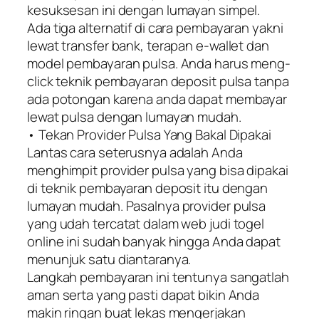
kesuksesan ini dengan lumayan simpel.
Ada tiga alternatif di cara pembayaran yakni
lewat transfer bank, terapan e-wallet dan
model pembayaran pulsa. Anda harus meng-
click teknik pembayaran deposit pulsa tanpa
ada potongan karena anda dapat membayar
lewat pulsa dengan lumayan mudah.
• Tekan Provider Pulsa Yang Bakal Dipakai
Lantas cara seterusnya adalah Anda
menghimpit provider pulsa yang bisa dipakai
di teknik pembayaran deposit itu dengan
lumayan mudah. Pasalnya provider pulsa
yang udah tercatat dalam web judi togel
online ini sudah banyak hingga Anda dapat
menunjuk satu diantaranya.
Langkah pembayaran ini tentunya sangatlah
aman serta yang pasti dapat bikin Anda
makin ringan buat lekas mengerjakan