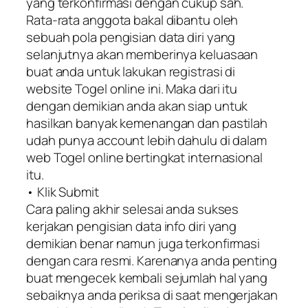
yang terkonfirmasi dengan cukup sah.
Rata-rata anggota bakal dibantu oleh
sebuah pola pengisian data diri yang
selanjutnya akan memberinya keluasaan
buat anda untuk lakukan registrasi di
website Togel online ini. Maka dari itu
dengan demikian anda akan siap untuk
hasilkan banyak kemenangan dan pastilah
udah punya account lebih dahulu di dalam
web Togel online bertingkat internasional
itu.
• Klik Submit
Cara paling akhir selesai anda sukses
kerjakan pengisian data info diri yang
demikian benar namun juga terkonfirmasi
dengan cara resmi. Karenanya anda penting
buat mengecek kembali sejumlah hal yang
sebaiknya anda periksa di saat mengerjakan