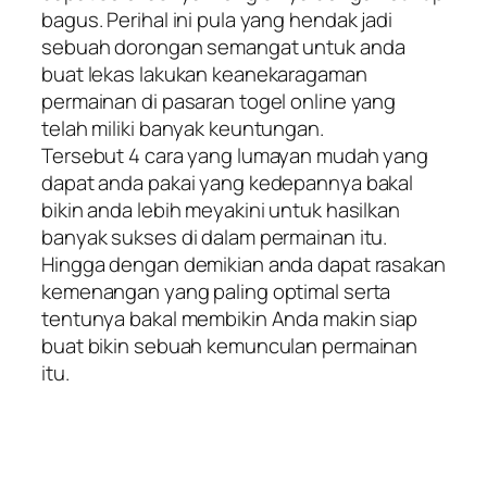
bagus. Perihal ini pula yang hendak jadi
sebuah dorongan semangat untuk anda
buat lekas lakukan keanekaragaman
permainan di pasaran togel online yang
telah miliki banyak keuntungan.
Tersebut 4 cara yang lumayan mudah yang
dapat anda pakai yang kedepannya bakal
bikin anda lebih meyakini untuk hasilkan
banyak sukses di dalam permainan itu.
Hingga dengan demikian anda dapat rasakan
kemenangan yang paling optimal serta
tentunya bakal membikin Anda makin siap
buat bikin sebuah kemunculan permainan
itu.