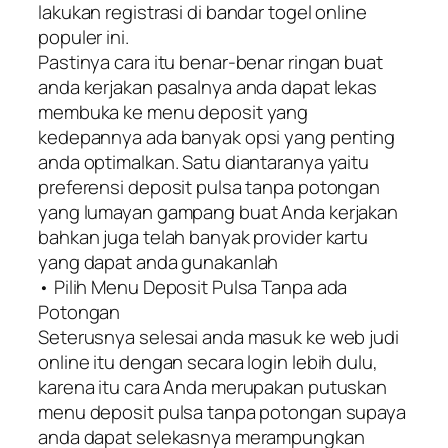
lakukan registrasi di bandar togel online
populer ini.
Pastinya cara itu benar-benar ringan buat
anda kerjakan pasalnya anda dapat lekas
membuka ke menu deposit yang
kedepannya ada banyak opsi yang penting
anda optimalkan. Satu diantaranya yaitu
preferensi deposit pulsa tanpa potongan
yang lumayan gampang buat Anda kerjakan
bahkan juga telah banyak provider kartu
yang dapat anda gunakanlah
• Pilih Menu Deposit Pulsa Tanpa ada
Potongan
Seterusnya selesai anda masuk ke web judi
online itu dengan secara login lebih dulu,
karena itu cara Anda merupakan putuskan
menu deposit pulsa tanpa potongan supaya
anda dapat selekasnya merampungkan