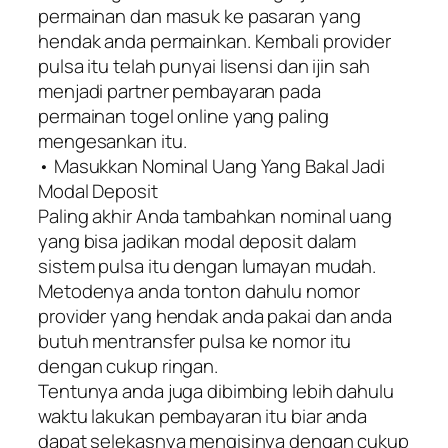
permainan dan masuk ke pasaran yang
hendak anda permainkan. Kembali provider
pulsa itu telah punyai lisensi dan ijin sah
menjadi partner pembayaran pada
permainan togel online yang paling
mengesankan itu.
• Masukkan Nominal Uang Yang Bakal Jadi
Modal Deposit
Paling akhir Anda tambahkan nominal uang
yang bisa jadikan modal deposit dalam
sistem pulsa itu dengan lumayan mudah.
Metodenya anda tonton dahulu nomor
provider yang hendak anda pakai dan anda
butuh mentransfer pulsa ke nomor itu
dengan cukup ringan.
Tentunya anda juga dibimbing lebih dahulu
waktu lakukan pembayaran itu biar anda
dapat selekasnya mengisinya dengan cukup