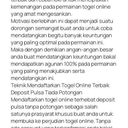
kemenangan pada permainan togel online
yang amat mengesankan.
Motivasi berlebihan ini dapat menjadi suatu
dorongan semangat buat anda untuk coba
mendatangkan begitu banyak keuntungan
yang paling optimal pada permainan ini.
Maka dengan demikian angan-angan besar
anda buat mendatangkan keuntungan bakal
mendapatkan agunan 100% pada permainan
yang paling menakjubkan serta
mendatangkan ini.
Teknik Mendaftarkan Togel Online Terbaik
Deposit Pulsa Tiada Potongan
Mendaftarkan togel online terhebat deposit
pulsa tanpa potongan sebagai salah
satunya prasyarat khusus buat anda untuk
membuka ke perjudian togel online. Tanpa
ada account yang terkonfirmasi anda bakal