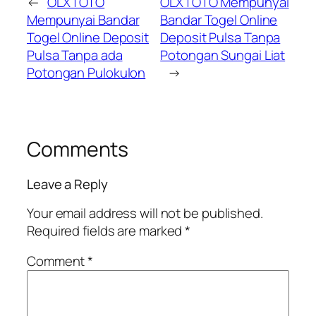
←
OLXTOTO
OLXTOTO Mempunyai
Mempunyai Bandar
Bandar Togel Online
Togel Online Deposit
Deposit Pulsa Tanpa
Pulsa Tanpa ada
Potongan Sungai Liat
Potongan Pulokulon
→
Comments
Leave a Reply
Your email address will not be published.
Required fields are marked
*
Comment
*