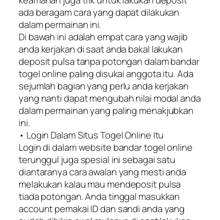
ada beragam cara yang dapat dilakukan
dalam permainan ini.
Di bawah ini adalah empat cara yang wajib
anda kerjakan di saat anda bakal lakukan
deposit pulsa tanpa potongan dalam bandar
togel online paling disukai anggota itu. Ada
sejumlah bagian yang perlu anda kerjakan
yang nanti dapat mengubah nilai modal anda
dalam permainan yang paling menakjubkan
ini.
• Login Dalam Situs Togel Online Itu
Login di dalam website bandar togel online
terunggul juga spesial ini sebagai satu
diantaranya cara awalan yang mesti anda
melakukan kalau mau mendeposit pulsa
tiada potongan. Anda tinggal masukkan
account pemakai ID dan sandi anda yang