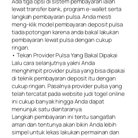
Ada tiga opsi di sistem pembayaran ialah
lewat transfer bank, program e-wallet serta
langkah pembayaran pulsa. Anda mesti
meng-klik model pembayaran deposit pulsa
tiada potongan karena anda bakal lakukan
pembayaran lewat pulsa dengan cukup
ringan.
• Tekan Provider Pulsa Yang Bakal Dipakai
Lalu cara selanjutnya yakni Anda
menghimpit provider pulsa yang bisa dipakai
di teknik pembayaran deposit itu dengan
cukup ringan. Pasalnya provider pulsa yang
telah tercatat pada website judi togel online
ini cukup banyak hingga Anda dapat
menunjuk satu diantaranya.
Langkah pembayaran ini tentu sangatlah
aman dan tentunya akan bikin Anda lebih
simpel untuk lekas lakukan permainan dan