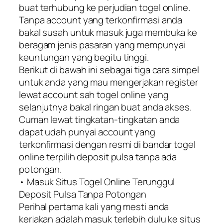
buat terhubung ke perjudian togel online.
Tanpa account yang terkonfirmasi anda
bakal susah untuk masuk juga membuka ke
beragam jenis pasaran yang mempunyai
keuntungan yang begitu tinggi.
Berikut di bawah ini sebagai tiga cara simpel
untuk anda yang mau mengerjakan register
lewat account sah togel online yang
selanjutnya bakal ringan buat anda akses.
Cuman lewat tingkatan-tingkatan anda
dapat udah punyai account yang
terkonfirmasi dengan resmi di bandar togel
online terpilih deposit pulsa tanpa ada
potongan.
• Masuk Situs Togel Online Terunggul
Deposit Pulsa Tanpa Potongan
Perihal pertama kali yang mesti anda
kerjakan adalah masuk terlebih dulu ke situs