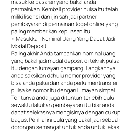
masuk ke pasaran yang bakal anda
permainkan. Kembali provider pulsa itu telah
miliki lisensi dan ijin sah jadi partner
pembayaran di permainan togel online yang
paling memberikan kepuasan itu.
• Masukkan Nominal Uang Yang Dapat Jadi
Modal Deposit
Paling akhir Anda tambahkan nominal uang
yang bakal jadi modal deposit di teknik pulsa
itu dengan lumayan gampang. Langkahnya
anda saksikan dahulu nomor provider yang
bisa anda pakai dan anda perlu mentransfer
pulsa ke nomor itu dengan lumayan simpel.
Tentunya anda juga dituntun terlebih dulu
sewaktu lakukan pembayaran itu biar anda
dapat selekasnya mengisinya dengan cukup
bagus. Perihal ini pula yang bakal jadi sebuah
dorongan semangat untuk anda untuk lekas