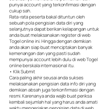
punyai account yang terkonfirmasi dengan
cukup sah.
Rata-rata peserta bakal dituntun oleh
sebuah pola pengisian data diri yang
selanjutnya dapat berikan kelapangan untuk
anda buat melaksanakan register di web
Togel online ini. Hingga dengan demikian
anda akan siap buat menciptakan banyak
kemenangan dan yang pasti sudah
mempunyai account lebih dulu di web Togel
online berskala internasional itu.
• Klik Submit
Cara paling akhir seusai anda sukses
melaksanakan pengisian data info diri yang
demikian absah juga terkonfirmasi dengan
resmi. Karenanya anda wajib buat periksa
kembali sejumlah hal yang harus anda amati
waktu mengerjakan pengisian data di web