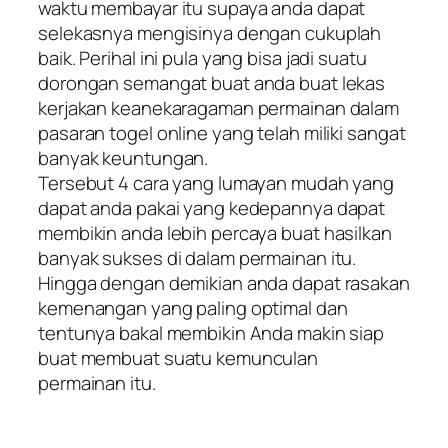
waktu membayar itu supaya anda dapat
selekasnya mengisinya dengan cukuplah
baik. Perihal ini pula yang bisa jadi suatu
dorongan semangat buat anda buat lekas
kerjakan keanekaragaman permainan dalam
pasaran togel online yang telah miliki sangat
banyak keuntungan.
Tersebut 4 cara yang lumayan mudah yang
dapat anda pakai yang kedepannya dapat
membikin anda lebih percaya buat hasilkan
banyak sukses di dalam permainan itu.
Hingga dengan demikian anda dapat rasakan
kemenangan yang paling optimal dan
tentunya bakal membikin Anda makin siap
buat membuat suatu kemunculan
permainan itu.