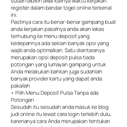
sudah dibikin awal kalinya waktu kerjakan
register dalam bandar togel online terkenal
ini.
Pastinya cara itu benar-benar gampang buat
anda kerjakan pasalnya anda akan lekas
terhubung ke menu deposit yang
kedepannya ada sekian banyak opsi yang
wajib anda optimalkan. Satu diantaranya
merupakan opsi deposit pulsa tiada
potongan yang lumayan gampang untuk
Anda melakukan bahkan juga sudahlah
banyak provider kartu yang dapat anda
pakailah
• Pilih Menu Deposit Pulsa Tanpa ada
Potongan
Sesudah itu sesudah anda masuk ke blog
judi online itu lewat cara login terlebih dulu,
karenanya cara Anda merupakan tentukan