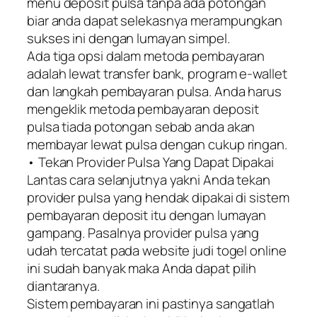
menu deposit pulsa tanpa ada potongan
biar anda dapat selekasnya merampungkan
sukses ini dengan lumayan simpel.
Ada tiga opsi dalam metoda pembayaran
adalah lewat transfer bank, program e-wallet
dan langkah pembayaran pulsa. Anda harus
mengeklik metoda pembayaran deposit
pulsa tiada potongan sebab anda akan
membayar lewat pulsa dengan cukup ringan.
• Tekan Provider Pulsa Yang Dapat Dipakai
Lantas cara selanjutnya yakni Anda tekan
provider pulsa yang hendak dipakai di sistem
pembayaran deposit itu dengan lumayan
gampang. Pasalnya provider pulsa yang
udah tercatat pada website judi togel online
ini sudah banyak maka Anda dapat pilih
diantaranya.
Sistem pembayaran ini pastinya sangatlah