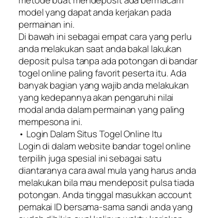
model yang dapat anda kerjakan pada
permainan ini.
Di bawah ini sebagai empat cara yang perlu
anda melakukan saat anda bakal lakukan
deposit pulsa tanpa ada potongan di bandar
togel online paling favorit peserta itu. Ada
banyak bagian yang wajib anda melakukan
yang kedepannya akan pengaruhi nilai
modal anda dalam permainan yang paling
mempesona ini.
• Login Dalam Situs Togel Online Itu
Login di dalam website bandar togel online
terpilih juga spesial ini sebagai satu
diantaranya cara awal mula yang harus anda
melakukan bila mau mendeposit pulsa tiada
potongan. Anda tinggal masukkan account
pemakai ID bersama-sama sandi anda yang