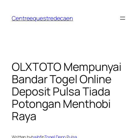
Skip
to
Centreequestredecaen
content
OLXTOTO Mempunyai
Bandar Togel Online
Deposit Pulsa Tiada
Potongan Menthobi
Raya
Written by
hajbf
in
Togel Depo Pulsa