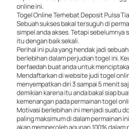
online ini.
Togel Online Terhebat Deposit Pulsa T
Sebuah sukses bakal tersuguh di perma
simpel anda akses. Tetapi sebelumnya 
itu dengan baik sekali.
Perihal ini pula yang hendak jadi seb
berlebihan dalam perjudian togel ini. K
berfaedah buat anda untuk menciptaka
Mendaftarkan di website judi togel onl
menyempatkan diri 3 sampai 5 menit sa
demikian karena itu anda bakal siap b
kemenangan pada permainan togel onl
Motivasi berlebihan ini menjadi suatu
paling maksimum di dalam permainan i
akan memperoleh agunan 100% dalam pe