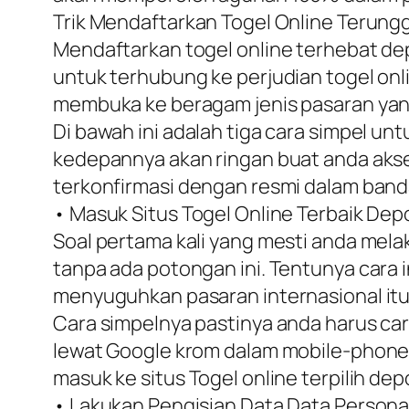
Trik Mendaftarkan Togel Online Terung
Mendaftarkan togel online terhebat dep
untuk terhubung ke perjudian togel onl
membuka ke beragam jenis pasaran yan
Di bawah ini adalah tiga cara simpel un
kedepannya akan ringan buat anda aks
terkonfirmasi dengan resmi dalam banda
• Masuk Situs Togel Online Terbaik Dep
Soal pertama kali yang mesti anda mela
tanpa ada potongan ini. Tentunya cara i
menyuguhkan pasaran internasional itu
Cara simpelnya pastinya anda harus car
lewat Google krom dalam mobile-phone a
masuk ke situs Togel online terpilih dep
• Lakukan Pengisian Data Data Persona