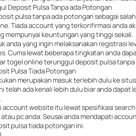
gul Deposit Pulsa Tanpa ada Potongan
osit pulsa tanpa ada potongan sebagai salah 
ine. Tiada account yang terkonfirmasi anda 
g mempunyai keuntungan yang tinggi sekali.
tuk anda yang ingin melaksanakan registrasi l
es. Cuma lewat beberapa tingkatan anda dapa
r togel online terunggul deposit pulsa tanp
osit Pulsa Tiada Potongan
kukan merupakan masuk terlebih dulu ke situs 
ni telah ada kenali lebih dulu biar anda dapa
.
i account website itu lewat spesifikasi sear
tau pc anda. Seusai anda mendapati account s
osit pulsa tiada potongan ini.
l