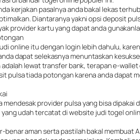
si di bandar togel online populer ini.
anda kerjakan pasalnya anda bakal lekas ter
optimalkan. Diantaranya yakni opsi deposit pu
yak provider kartu yang dapat anda gunakanl
Potongan
di online itu dengan login lebih dahulu, kar
r anda dapat selekasnya menuntaskan kesuks
an adalah lewat transfer bank, terapan e-wall
sit pulsa tiada potongan karena anda dapat 
kai
a mendesak provider pulsa yang bisa dipakai 
 yang udah tercatat di website judi togel onli
ar-benar aman serta pastilah bakal membuat 