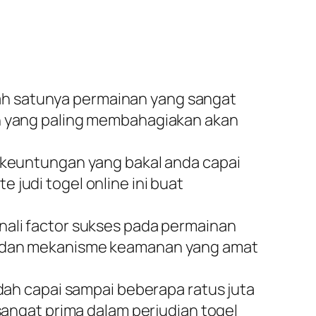
ah satunya permainan yang sangat
an yang paling membahagiakan akan
u keuntungan yang bakal anda capai
 judi togel online ini buat
nali factor sukses pada permainan
ologi dan mekanisme keamanan yang amat
udah capai sampai beberapa ratus juta
 sangat prima dalam perjudian togel