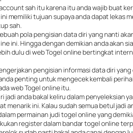
count sah itu karena itu anda wajib buat ker
 ini memiliki tujuan supaya anda dapat lekas 
up sah.
ebuah pola pengisian data diri yang nanti ak
nline ini. Hingga dengan demikian anda akan 
bih dulu di web Togel online bertingkat interna
mengerjakan pengisian informasi data diri yan
 anda penting untuk mengecek kembali periha
da web Togel online itu.
diri jadi anda bakal keliru dalam penyeleksian
 menarik ini. Kalau sudah semua betul jadi an
dalam permainan judi togel online yang demik
akukan register dalam bandar togel online ter
relok sudah pasti bakal anda capai dengan l