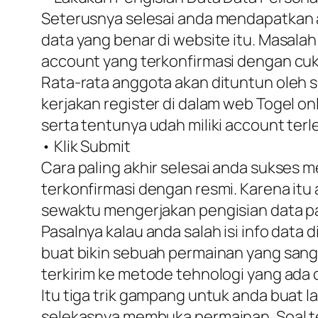
Seterusnya selesai anda mendapatkan ac
data yang benar di website itu. Masalah
account yang terkonfirmasi dengan cuk
Rata-rata anggota akan dituntun oleh s
kerjakan register di dalam web Togel o
serta tentunya udah miliki account terle
• Klik Submit
Cara paling akhir selesai anda sukses 
terkonfirmasi dengan resmi. Karena itu
sewaktu mengerjakan pengisian data pa
Pasalnya kalau anda salah isi info data 
buat bikin sebuah permainan yang sangat
terkirim ke metode tehnologi yang ada 
Itu tiga trik gampang untuk anda buat l
selekasnya membuka permainan. Soal te