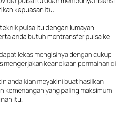
vider pulsa itu udah mempunyai lisensi
ikan kepuasan itu.
teknik pulsa itu dengan lumayan
rta anda butuh mentransfer pulsa ke
a dapat lekas mengisinya dengan cukup
kas mengerjakan keanekaan permainan di
n anda kian meyakini buat hasilkan
kan kemenangan yang paling maksimum
nan itu.