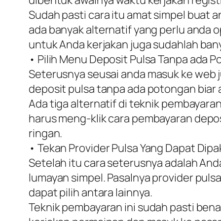
dibentuk awalnya waktu kerjakan registra
Sudah pasti cara itu amat simpel buat 
ada banyak alternatif yang perlu anda 
untuk Anda kerjakan juga sudahlah ban
• Pilih Menu Deposit Pulsa Tanpa ada 
Seterusnya seusai anda masuk ke web ju
deposit pulsa tanpa ada potongan bia
Ada tiga alternatif di teknik pembayar
harus meng-klik cara pembayaran depo
ringan.
• Tekan Provider Pulsa Yang Dapat Dipa
Setelah itu cara seterusnya adalah And
lumayan simpel. Pasalnya provider pulsa
dapat pilih antara lainnya.
Teknik pembayaran ini sudah pasti ben