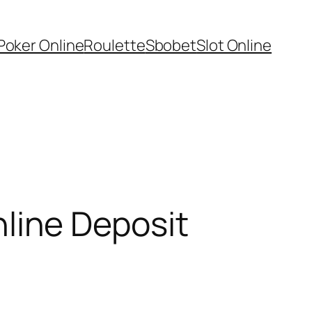
Poker Online
Roulette
Sbobet
Slot Online
ine Deposit