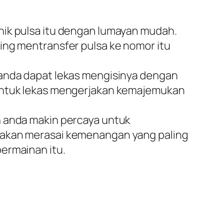
nik pulsa itu dengan lumayan mudah.
ing mentransfer pulsa ke nomor itu
 anda dapat lekas mengisinya dengan
 untuk lekas mengerjakan kemajemukan
n anda makin percaya untuk
a akan merasai kemenangan yang paling
ermainan itu.