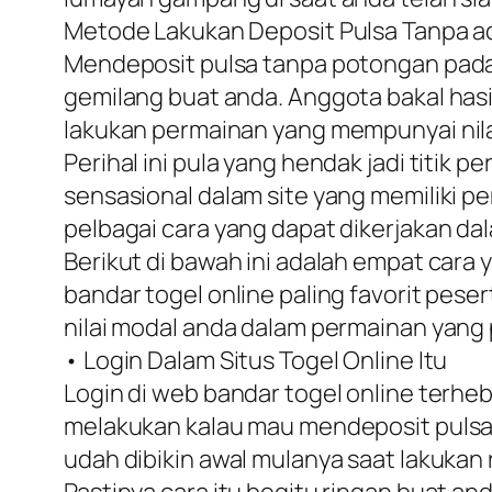
Metode Lakukan Deposit Pulsa Tanpa ad
Mendeposit pulsa tanpa potongan pada 
gemilang buat anda. Anggota bakal has
lakukan permainan yang mempunyai nilai
Perihal ini pula yang hendak jadi titi
sensasional dalam site yang memiliki p
pelbagai cara yang dapat dikerjakan dal
Berikut di bawah ini adalah empat cara
bandar togel online paling favorit pes
nilai modal anda dalam permainan yang
• Login Dalam Situs Togel Online Itu
Login di web bandar togel online terheb
melakukan kalau mau mendeposit pulsa
udah dibikin awal mulanya saat lakukan r