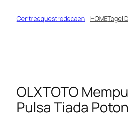
Skip
to
Centreequestredecaen
HOME
Togel D
content
OLXTOTO Mempuny
Pulsa Tiada Poto