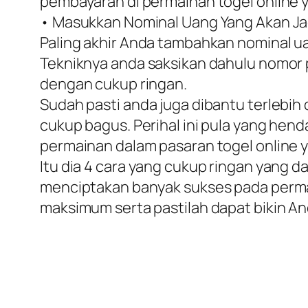
pembayaran di permainan togel online 
• Masukkan Nominal Uang Yang Akan Ja
Paling akhir Anda tambahkan nominal u
Tekniknya anda saksikan dahulu nomor p
dengan cukup ringan.
Sudah pasti anda juga dibantu terlebi
cukup bagus. Perihal ini pula yang he
permainan dalam pasaran togel online 
Itu dia 4 cara yang cukup ringan yang
menciptakan banyak sukses pada permai
maksimum serta pastilah dapat bikin An