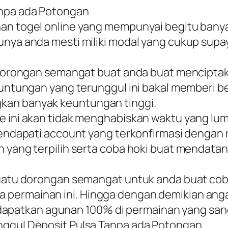
anpa ada Potongan
nan togel online yang mempunyai begitu banya
unya anda mesti miliki modal yang cukup sup
tu dorongan semangat buat anda buat mencipt
Keuntungan yang terunggul ini bakal memberi b
kan banyak keuntungan tinggi.
ne ini akan tidak menghabiskan waktu yang l
 mendapati account yang terkonfirmasi denga
an yang terpilih serta coba hoki buat mend
i suatu dorongan semangat untuk anda buat c
 permainan ini. Hingga dengan demikian ang
atkan agunan 100% di permainan yang sanga
nggul Deposit Pulsa Tanpa ada Potongan