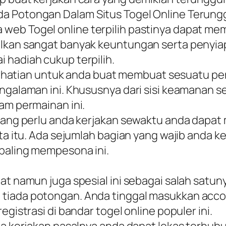
a Potongan Dalam Situs Togel Online Terungg
web Togel online terpilih pastinya dapat me
ilkan sangat banyak keuntungan serta penyia
 hadiah cukup terpilih.
k perhatian untuk anda buat membuat sesuatu p
engalaman ini. Khususnya dari sisi keamanan 
am permainan ini.
 yang perlu anda kerjakan sewaktu anda dapa
erta itu. Ada sejumlah bagian yang wajib and
 paling mempesona ini.
at namun juga spesial ini sebagai salah satu
 tiada potongan. Anda tinggal masukkan acco
egistrasi di bandar togel online populer ini.