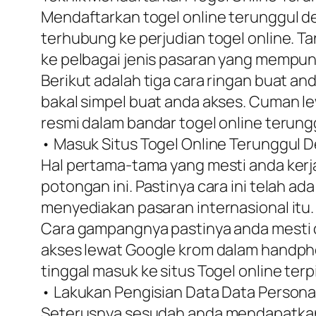
Mendaftarkan togel online terunggul de
terhubung ke perjudian togel online. 
ke pelbagai jenis pasaran yang mempuny
Berikut adalah tiga cara ringan buat a
bakal simpel buat anda akses. Cuman le
resmi dalam bandar togel online terung
• Masuk Situs Togel Online Terunggul 
Hal pertama-tama yang mesti anda kerjak
potongan ini. Pastinya cara ini telah 
menyediakan pasaran internasional itu.
Cara gampangnya pastinya anda mesti c
akses lewat Google krom dalam handpho
tinggal masuk ke situs Togel online terp
• Lakukan Pengisian Data Data Persona
Seterusnya sesudah anda mendapatkan a