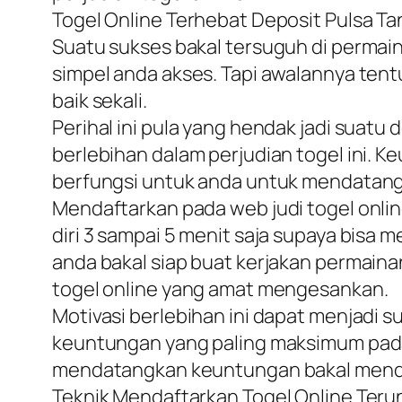
Togel Online Terhebat Deposit Pulsa T
Suatu sukses bakal tersuguh di permai
simpel anda akses. Tapi awalannya tent
baik sekali.
Perihal ini pula yang hendak jadi sua
berlebihan dalam perjudian togel ini. 
berfungsi untuk anda untuk mendatang
Mendaftarkan pada web judi togel onli
diri 3 sampai 5 menit saja supaya bisa
anda bakal siap buat kerjakan permain
togel online yang amat mengesankan.
Motivasi berlebihan ini dapat menjad
keuntungan yang paling maksimum pada
mendatangkan keuntungan bakal mendap
Teknik Mendaftarkan Togel Online Teru