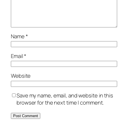
Name
*
Email
*
Website
Save my name, email, and website in this
browser for the next time I comment.