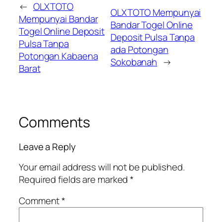
←
OLXTOTO
OLXTOTO Mempunyai
Mempunyai Bandar
Bandar Togel Online
Togel Online Deposit
Deposit Pulsa Tanpa
Pulsa Tanpa
ada Potongan
Potongan Kabaena
Sokobanah
→
Barat
Comments
Leave a Reply
Your email address will not be published.
Required fields are marked
*
Comment
*