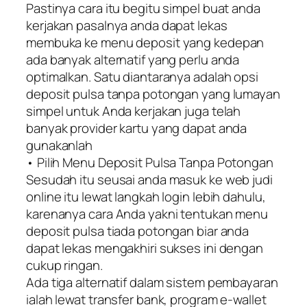
Pastinya cara itu begitu simpel buat anda
kerjakan pasalnya anda dapat lekas
membuka ke menu deposit yang kedepan
ada banyak alternatif yang perlu anda
optimalkan. Satu diantaranya adalah opsi
deposit pulsa tanpa potongan yang lumayan
simpel untuk Anda kerjakan juga telah
banyak provider kartu yang dapat anda
gunakanlah
• Pilih Menu Deposit Pulsa Tanpa Potongan
Sesudah itu seusai anda masuk ke web judi
online itu lewat langkah login lebih dahulu,
karenanya cara Anda yakni tentukan menu
deposit pulsa tiada potongan biar anda
dapat lekas mengakhiri sukses ini dengan
cukup ringan.
Ada tiga alternatif dalam sistem pembayaran
ialah lewat transfer bank, program e-wallet