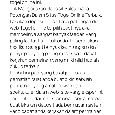
togel online ini.
Trik Mengerjakan Deposit Pulsa Tiada
Potongan Dalam Situs Togel Online Terbaik.
Lakukan deposit pulsa tiada potongan di
web Togel online terpilih pastinya akan
memberinya sangat banyak faedah yang
paling fantastis untuk anda. Peserta akan
hasilkan sangat banyak keuntungan dan
penyiapan yang paling masak saat dapat
kerjakan permainan yang miliki nilai hadiah
cukup terbaik.
Perihal ini pula yang bakal jadi fokus
perhatian buat anda buat bikin sebuah
permainan yang amat mewah dan
spektakuler dalam web-site yang eksper ini.
Terpenting dari sisi keamanan serta metode
buat lakukan deposit ada bermacam sistem
yang dapat anda kerjakan dalam permainan