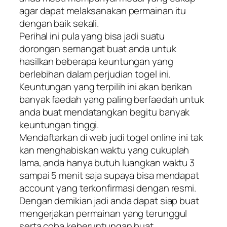
agar dapat melaksanakan permainan itu
dengan baik sekali.
Perihal ini pula yang bisa jadi suatu
dorongan semangat buat anda untuk
hasilkan beberapa keuntungan yang
berlebihan dalam perjudian togel ini.
Keuntungan yang terpilih ini akan berikan
banyak faedah yang paling berfaedah untuk
anda buat mendatangkan begitu banyak
keuntungan tinggi.
Mendaftarkan di web judi togel online ini tak
kan menghabiskan waktu yang cukuplah
lama, anda hanya butuh luangkan waktu 3
sampai 5 menit saja supaya bisa mendapat
account yang terkonfirmasi dengan resmi.
Dengan demikian jadi anda dapat siap buat
mengerjakan permainan yang terunggul
serta coba keberuntungan buat