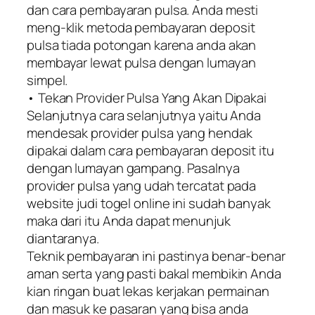
dan cara pembayaran pulsa. Anda mesti
meng-klik metoda pembayaran deposit
pulsa tiada potongan karena anda akan
membayar lewat pulsa dengan lumayan
simpel.
• Tekan Provider Pulsa Yang Akan Dipakai
Selanjutnya cara selanjutnya yaitu Anda
mendesak provider pulsa yang hendak
dipakai dalam cara pembayaran deposit itu
dengan lumayan gampang. Pasalnya
provider pulsa yang udah tercatat pada
website judi togel online ini sudah banyak
maka dari itu Anda dapat menunjuk
diantaranya.
Teknik pembayaran ini pastinya benar-benar
aman serta yang pasti bakal membikin Anda
kian ringan buat lekas kerjakan permainan
dan masuk ke pasaran yang bisa anda