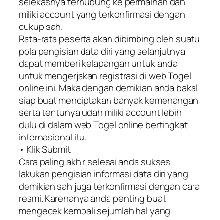
selekasnya terhubung ke permainan dan
miliki account yang terkonfirmasi dengan
cukup sah.
Rata-rata peserta akan dibimbing oleh suatu
pola pengisian data diri yang selanjutnya
dapat memberi kelapangan untuk anda
untuk mengerjakan registrasi di web Togel
online ini. Maka dengan demikian anda bakal
siap buat menciptakan banyak kemenangan
serta tentunya udah miliki account lebih
dulu di dalam web Togel online bertingkat
internasional itu.
• Klik Submit
Cara paling akhir selesai anda sukses
lakukan pengisian informasi data diri yang
demikian sah juga terkonfirmasi dengan cara
resmi. Karenanya anda penting buat
mengecek kembali sejumlah hal yang