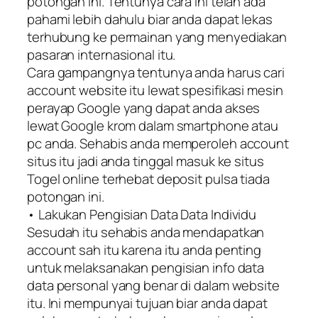
potongan ini. Tentunya cara ini telah ada
pahami lebih dahulu biar anda dapat lekas
terhubung ke permainan yang menyediakan
pasaran internasional itu.
Cara gampangnya tentunya anda harus cari
account website itu lewat spesifikasi mesin
perayap Google yang dapat anda akses
lewat Google krom dalam smartphone atau
pc anda. Sehabis anda memperoleh account
situs itu jadi anda tinggal masuk ke situs
Togel online terhebat deposit pulsa tiada
potongan ini.
• Lakukan Pengisian Data Data Individu
Sesudah itu sehabis anda mendapatkan
account sah itu karena itu anda penting
untuk melaksanakan pengisian info data
data personal yang benar di dalam website
itu. Ini mempunyai tujuan biar anda dapat