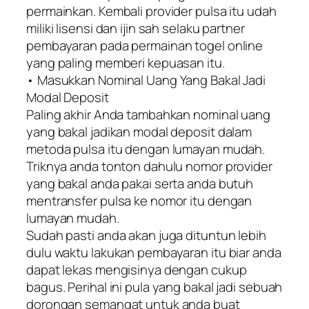
permainkan. Kembali provider pulsa itu udah
miliki lisensi dan ijin sah selaku partner
pembayaran pada permainan togel online
yang paling memberi kepuasan itu.
• Masukkan Nominal Uang Yang Bakal Jadi
Modal Deposit
Paling akhir Anda tambahkan nominal uang
yang bakal jadikan modal deposit dalam
metoda pulsa itu dengan lumayan mudah.
Triknya anda tonton dahulu nomor provider
yang bakal anda pakai serta anda butuh
mentransfer pulsa ke nomor itu dengan
lumayan mudah.
Sudah pasti anda akan juga dituntun lebih
dulu waktu lakukan pembayaran itu biar anda
dapat lekas mengisinya dengan cukup
bagus. Perihal ini pula yang bakal jadi sebuah
dorongan semangat untuk anda buat