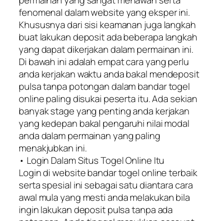
fenomenal dalam website yang eksper ini.
Khususnya dari sisi keamanan juga langkah
buat lakukan deposit ada beberapa langkah
yang dapat dikerjakan dalam permainan ini.
Di bawah ini adalah empat cara yang perlu
anda kerjakan waktu anda bakal mendeposit
pulsa tanpa potongan dalam bandar togel
online paling disukai peserta itu. Ada sekian
banyak stage yang penting anda kerjakan
yang kedepan bakal pengaruhi nilai modal
anda dalam permainan yang paling
menakjubkan ini.
• Login Dalam Situs Togel Online Itu
Login di website bandar togel online terbaik
serta spesial ini sebagai satu diantara cara
awal mula yang mesti anda melakukan bila
ingin lakukan deposit pulsa tanpa ada