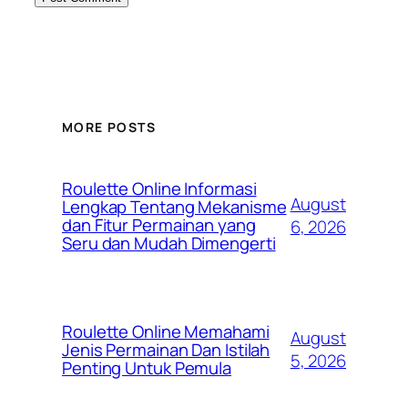
MORE POSTS
Roulette Online Informasi
August
Lengkap Tentang Mekanisme
dan Fitur Permainan yang
6, 2026
Seru dan Mudah Dimengerti
Roulette Online Memahami
August
Jenis Permainan Dan Istilah
5, 2026
Penting Untuk Pemula