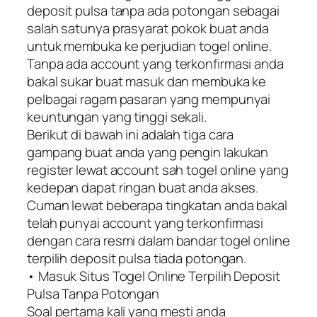
deposit pulsa tanpa ada potongan sebagai
salah satunya prasyarat pokok buat anda
untuk membuka ke perjudian togel online.
Tanpa ada account yang terkonfirmasi anda
bakal sukar buat masuk dan membuka ke
pelbagai ragam pasaran yang mempunyai
keuntungan yang tinggi sekali.
Berikut di bawah ini adalah tiga cara
gampang buat anda yang pengin lakukan
register lewat account sah togel online yang
kedepan dapat ringan buat anda akses.
Cuman lewat beberapa tingkatan anda bakal
telah punyai account yang terkonfirmasi
dengan cara resmi dalam bandar togel online
terpilih deposit pulsa tiada potongan.
• Masuk Situs Togel Online Terpilih Deposit
Pulsa Tanpa Potongan
Soal pertama kali yang mesti anda