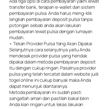
Ada tiga opsi di cara pembayaran yakni lewat
transfer bank, terapan e-wallet dan sistem
pembayaran pulsa. Anda harus meng-klik
langkah pembayaran deposit pulsa tanpa
potongan sebab anda akan lakukan
pembayaran lewat pulsa dengan lumayan
mudah.
• Tekan Provider Pulsa Yang Akan Dipakai
Selanjutnya cara selanjutnya yaitu Anda
mendesak provider pulsa yang hendak
dipakai dalam metoda pembayaran deposit
itu dengan cukup ringan. Pasalnya provider
pulsa yang telah tercatat dalam website judi
togel online ini cukup banyak maka Anda
dapat menunjuk diantaranya.
Metoda pembayaran ini sudah pasti
sangatlah aman dan pastilah bakal bikin
Anda kian ringan untuk lekas lakukan