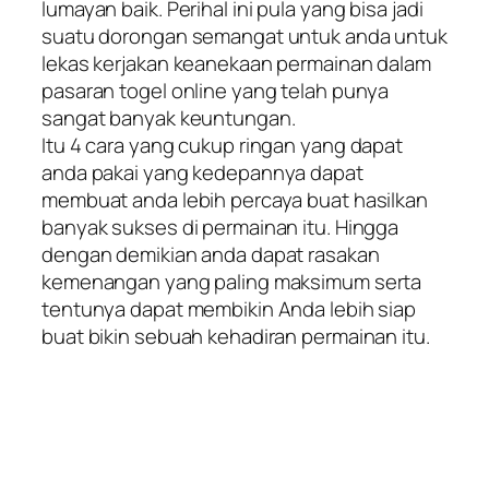
lumayan baik. Perihal ini pula yang bisa jadi
suatu dorongan semangat untuk anda untuk
lekas kerjakan keanekaan permainan dalam
pasaran togel online yang telah punya
sangat banyak keuntungan.
Itu 4 cara yang cukup ringan yang dapat
anda pakai yang kedepannya dapat
membuat anda lebih percaya buat hasilkan
banyak sukses di permainan itu. Hingga
dengan demikian anda dapat rasakan
kemenangan yang paling maksimum serta
tentunya dapat membikin Anda lebih siap
buat bikin sebuah kehadiran permainan itu.