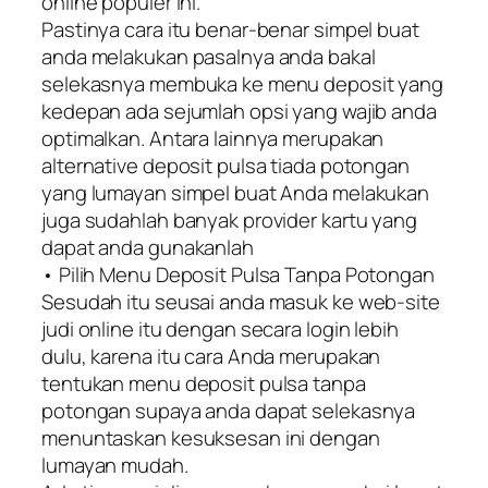
online populer ini.
Pastinya cara itu benar-benar simpel buat
anda melakukan pasalnya anda bakal
selekasnya membuka ke menu deposit yang
kedepan ada sejumlah opsi yang wajib anda
optimalkan. Antara lainnya merupakan
alternative deposit pulsa tiada potongan
yang lumayan simpel buat Anda melakukan
juga sudahlah banyak provider kartu yang
dapat anda gunakanlah
• Pilih Menu Deposit Pulsa Tanpa Potongan
Sesudah itu seusai anda masuk ke web-site
judi online itu dengan secara login lebih
dulu, karena itu cara Anda merupakan
tentukan menu deposit pulsa tanpa
potongan supaya anda dapat selekasnya
menuntaskan kesuksesan ini dengan
lumayan mudah.