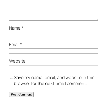
Name
*
Email
*
Website
Save my name, email, and website in this
browser for the next time I comment.