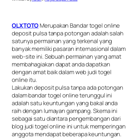
OLXTOTO
Merupakan Bandar togel online
deposit pulsa tanpa potongan adalah salah
satunya permainan yang terkenal yang
banyak memiliki pasaran internasional dalam
web-site ini. Sebuah permainan yang amat
membahagiakan dapat anda dapatkan
dengan amat baik dalam web judi togel
online itu.
Lakukan deposit pulsa tanpa ada potongan
dalam bandar togel online terunggul ini
adalah satu keuntungan yang bakal anda
raih dengan lumayan gampang. Skema ini
sebagai satu diantara pengembangan dari
blog judi togel online ini untuk memperingan
anggota mendapat beberapa keuntungan.