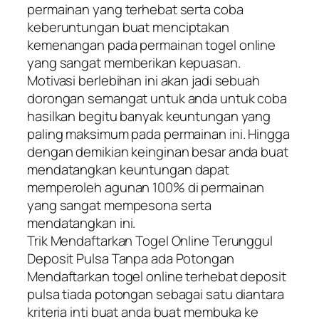
permainan yang terhebat serta coba
keberuntungan buat menciptakan
kemenangan pada permainan togel online
yang sangat memberikan kepuasan.
Motivasi berlebihan ini akan jadi sebuah
dorongan semangat untuk anda untuk coba
hasilkan begitu banyak keuntungan yang
paling maksimum pada permainan ini. Hingga
dengan demikian keinginan besar anda buat
mendatangkan keuntungan dapat
memperoleh agunan 100% di permainan
yang sangat mempesona serta
mendatangkan ini.
Trik Mendaftarkan Togel Online Terunggul
Deposit Pulsa Tanpa ada Potongan
Mendaftarkan togel online terhebat deposit
pulsa tiada potongan sebagai satu diantara
kriteria inti buat anda buat membuka ke