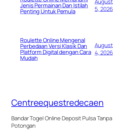
August
Jenis Permainan Dan Istilah
5, 2026
Penting Untuk Pemula
Roulette Online Mengenal
August
Perbedaan Versi Klasik Dan
Platform Digital dengan Cara
4, 2026
Mudah
Centreequestredecaen
Bandar Togel Online Deposit Pulsa Tanpa
Potongan