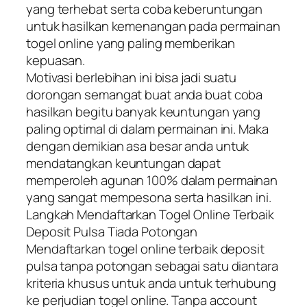
yang terhebat serta coba keberuntungan
untuk hasilkan kemenangan pada permainan
togel online yang paling memberikan
kepuasan.
Motivasi berlebihan ini bisa jadi suatu
dorongan semangat buat anda buat coba
hasilkan begitu banyak keuntungan yang
paling optimal di dalam permainan ini. Maka
dengan demikian asa besar anda untuk
mendatangkan keuntungan dapat
memperoleh agunan 100% dalam permainan
yang sangat mempesona serta hasilkan ini.
Langkah Mendaftarkan Togel Online Terbaik
Deposit Pulsa Tiada Potongan
Mendaftarkan togel online terbaik deposit
pulsa tanpa potongan sebagai satu diantara
kriteria khusus untuk anda untuk terhubung
ke perjudian togel online. Tanpa account