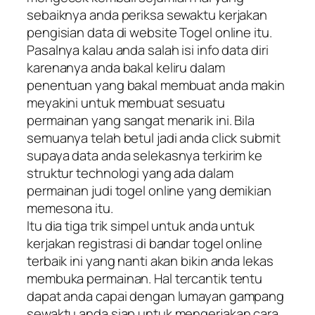
sebaiknya anda periksa sewaktu kerjakan
pengisian data di website Togel online itu.
Pasalnya kalau anda salah isi info data diri
karenanya anda bakal keliru dalam
penentuan yang bakal membuat anda makin
meyakini untuk membuat sesuatu
permainan yang sangat menarik ini. Bila
semuanya telah betul jadi anda click submit
supaya data anda selekasnya terkirim ke
struktur technologi yang ada dalam
permainan judi togel online yang demikian
memesona itu.
Itu dia tiga trik simpel untuk anda untuk
kerjakan registrasi di bandar togel online
terbaik ini yang nanti akan bikin anda lekas
membuka permainan. Hal tercantik tentu
dapat anda capai dengan lumayan gampang
sewaktu anda siap untuk mengerjakan cara