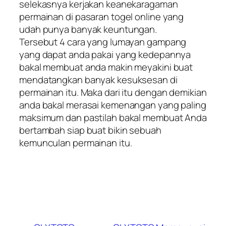
selekasnya kerjakan keanekaragaman
permainan di pasaran togel online yang
udah punya banyak keuntungan.
Tersebut 4 cara yang lumayan gampang
yang dapat anda pakai yang kedepannya
bakal membuat anda makin meyakini buat
mendatangkan banyak kesuksesan di
permainan itu. Maka dari itu dengan demikian
anda bakal merasai kemenangan yang paling
maksimum dan pastilah bakal membuat Anda
bertambah siap buat bikin sebuah
kemunculan permainan itu.