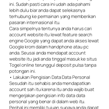
ini. Sudah pasti cara ini udah ada pahami
lebih dulu biar anda dapat selekasnya
terhubung ke permainan yang memberikan
pasaran internasional itu.
Cara simpelnya tentunya anda harus cari
account website itu lewat feature search
engine Google yang dapat anda akses lewat
Google krom dalam handphone atau pc
anda. Seusai anda mendapat account
website itu jadi anda tinggal masuk ke situs
Togel online terunggul deposit pulsa tanpa
potongan ini.
• Lakukan Pengisian Data Data Personal
Sesudah itu sehabis anda mendapatkan
account sah itu karena itu anda wajib buat
mengerjakan pengisian info data data
personal yang benar di dalam web itu.
Perihal ini memiliki tujuan supaya anda dapat