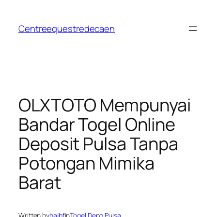
Skip
to
Centreequestredecaen
content
OLXTOTO Mempunyai
Bandar Togel Online
Deposit Pulsa Tanpa
Potongan Mimika
Barat
Written by
hajbf
in
Togel Depo Pulsa