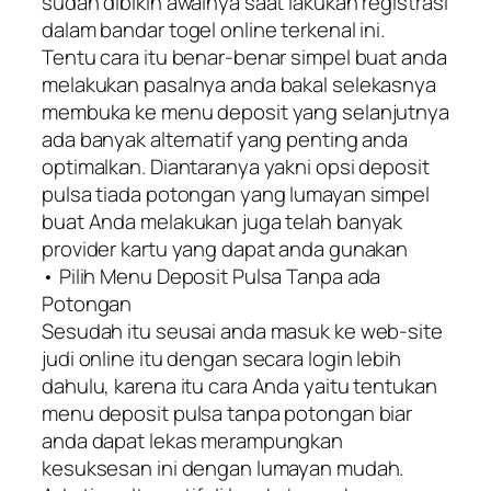
sudah dibikin awalnya saat lakukan registrasi
dalam bandar togel online terkenal ini.
Tentu cara itu benar-benar simpel buat anda
melakukan pasalnya anda bakal selekasnya
membuka ke menu deposit yang selanjutnya
ada banyak alternatif yang penting anda
optimalkan. Diantaranya yakni opsi deposit
pulsa tiada potongan yang lumayan simpel
buat Anda melakukan juga telah banyak
provider kartu yang dapat anda gunakan
• Pilih Menu Deposit Pulsa Tanpa ada
Potongan
Sesudah itu seusai anda masuk ke web-site
judi online itu dengan secara login lebih
dahulu, karena itu cara Anda yaitu tentukan
menu deposit pulsa tanpa potongan biar
anda dapat lekas merampungkan
kesuksesan ini dengan lumayan mudah.