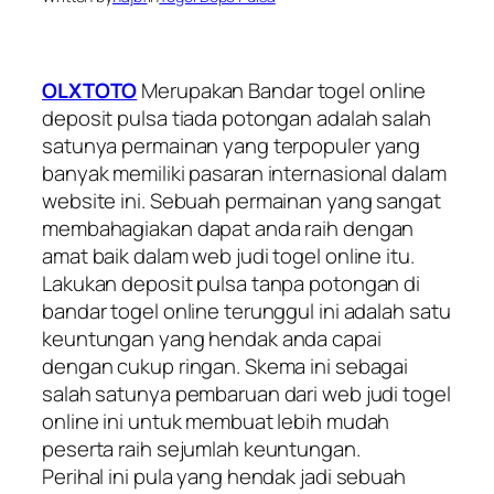
OLXTOTO
Merupakan Bandar togel online
deposit pulsa tiada potongan adalah salah
satunya permainan yang terpopuler yang
banyak memiliki pasaran internasional dalam
website ini. Sebuah permainan yang sangat
membahagiakan dapat anda raih dengan
amat baik dalam web judi togel online itu.
Lakukan deposit pulsa tanpa potongan di
bandar togel online terunggul ini adalah satu
keuntungan yang hendak anda capai
dengan cukup ringan. Skema ini sebagai
salah satunya pembaruan dari web judi togel
online ini untuk membuat lebih mudah
peserta raih sejumlah keuntungan.
Perihal ini pula yang hendak jadi sebuah