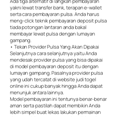
Ada tiga alternatif di langkah pembayaran
yakni lewat transfer bank, terapan e-wallet
serta cara pembayaran pulsa. Anda harus
meng-click teknik pembayaran deposit pulsa
tiada potongan lantaran anda bakal
membayar lewat pulsa dengan lumayan
gampang.
• Tekan Provider Pulsa Yang Akan Dipakai
Selanjutnya cara selanjutnya yaitu Anda
mendesak provider pulsa yang bisa dipakai
di model pembayaran deposit itu dengan
lumayan gampang. Pasalnya provider pulsa
yang udah tercatat di website judi togel
online ini cukup banyak hingga Anda dapat
menunjuk antara lainnya.
Model pembayaran ini tentunya benar-benar
aman serta pastilah dapat membikin Anda
lebih simpel buat lekas lakukan permainan