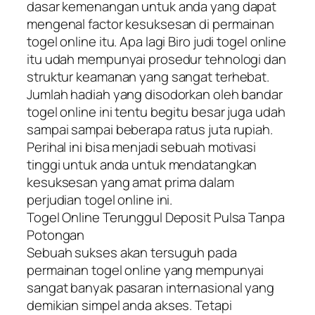
dasar kemenangan untuk anda yang dapat
mengenal factor kesuksesan di permainan
togel online itu. Apa lagi Biro judi togel online
itu udah mempunyai prosedur tehnologi dan
struktur keamanan yang sangat terhebat.
Jumlah hadiah yang disodorkan oleh bandar
togel online ini tentu begitu besar juga udah
sampai sampai beberapa ratus juta rupiah.
Perihal ini bisa menjadi sebuah motivasi
tinggi untuk anda untuk mendatangkan
kesuksesan yang amat prima dalam
perjudian togel online ini.
Togel Online Terunggul Deposit Pulsa Tanpa
Potongan
Sebuah sukses akan tersuguh pada
permainan togel online yang mempunyai
sangat banyak pasaran internasional yang
demikian simpel anda akses. Tetapi