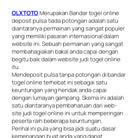
OLXTOTO
Merupakan Bandar togel online
deposit pulsa tiada potongan adalah satu
diantaranya permainan yang sangat populer
yang memiliki pasaran internasional dalam
website ini. Sebuah permainan yang sangat
membahagiakan bakal anda capai dengan
begitu baik dalam website judi togel online
itu.
Mendeposit pulsa tanpa potongan di bandar
togel online terhebat ini sebagai satu
keuntungan yang hendak anda capai
dengan lumayan gampang. Skema ini adalah
satu diantaranya pembaharuan dari web-
site judi togel online ini untuk memperingan
peserta raih beberapa keuntungan.
Perihal ini pula yang bisa jadi suatu dasar
kemenangan buat anda yang dapat