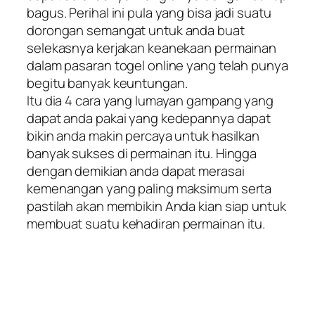
bagus. Perihal ini pula yang bisa jadi suatu
dorongan semangat untuk anda buat
selekasnya kerjakan keanekaan permainan
dalam pasaran togel online yang telah punya
begitu banyak keuntungan.
Itu dia 4 cara yang lumayan gampang yang
dapat anda pakai yang kedepannya dapat
bikin anda makin percaya untuk hasilkan
banyak sukses di permainan itu. Hingga
dengan demikian anda dapat merasai
kemenangan yang paling maksimum serta
pastilah akan membikin Anda kian siap untuk
membuat suatu kehadiran permainan itu.