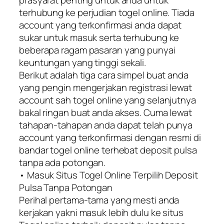
terhubung ke perjudian togel online. Tiada
account yang terkonfirmasi anda dapat
sukar untuk masuk serta terhubung ke
beberapa ragam pasaran yang punyai
keuntungan yang tinggi sekali.
Berikut adalah tiga cara simpel buat anda
yang pengin mengerjakan registrasi lewat
account sah togel online yang selanjutnya
bakal ringan buat anda akses. Cuma lewat
tahapan-tahapan anda dapat telah punya
account yang terkonfirmasi dengan resmi di
bandar togel online terhebat deposit pulsa
tanpa ada potongan.
• Masuk Situs Togel Online Terpilih Deposit
Pulsa Tanpa Potongan
Perihal pertama-tama yang mesti anda
kerjakan yakni masuk lebih dulu ke situs