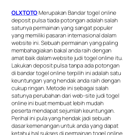
OLXTOTO
Merupakan Bandar togel online
deposit pulsa tiada potongan adalah salah
satunya permainan yang sangat populer
yang memiliki pasaran internasional dalam
website ini. Sebuah permainan yang paling
membahagiakan bakal anda raih dengan
amat baik dalam website judi togel online itu.
Lakukan deposit pulsa tanpa ada potongan
di bandar togel online terpilih ini adalah satu
keuntungan yang hendak anda raih dengan
cukup ringan. Metode ini sebagai salah
satunya perubahan dari web-site judi togel
online ini buat membuat lebih mudah
peserta mendapat sejumlah keuntungan.
Perihal ini pula yang hendak jadi sebuah
dasar kemenangan untuk anda yang dapat
ketahui hal sukses di permainan togel online