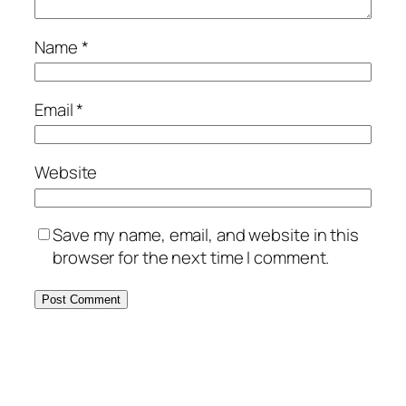
Name
*
Email
*
Website
Save my name, email, and website in this
browser for the next time I comment.