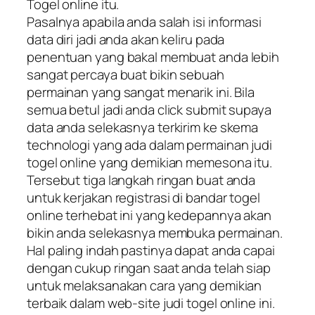
Togel online itu.
Pasalnya apabila anda salah isi informasi
data diri jadi anda akan keliru pada
penentuan yang bakal membuat anda lebih
sangat percaya buat bikin sebuah
permainan yang sangat menarik ini. Bila
semua betul jadi anda click submit supaya
data anda selekasnya terkirim ke skema
technologi yang ada dalam permainan judi
togel online yang demikian memesona itu.
Tersebut tiga langkah ringan buat anda
untuk kerjakan registrasi di bandar togel
online terhebat ini yang kedepannya akan
bikin anda selekasnya membuka permainan.
Hal paling indah pastinya dapat anda capai
dengan cukup ringan saat anda telah siap
untuk melaksanakan cara yang demikian
terbaik dalam web-site judi togel online ini.