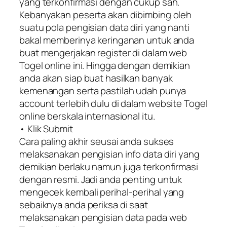
yang terkonfirmasi dengan cukup sah.
Kebanyakan peserta akan dibimbing oleh
suatu pola pengisian data diri yang nanti
bakal memberinya keringanan untuk anda
buat mengerjakan register di dalam web
Togel online ini. Hingga dengan demikian
anda akan siap buat hasilkan banyak
kemenangan serta pastilah udah punya
account terlebih dulu di dalam website Togel
online berskala internasional itu.
• Klik Submit
Cara paling akhir seusai anda sukses
melaksanakan pengisian info data diri yang
demikian berlaku namun juga terkonfirmasi
dengan resmi. Jadi anda penting untuk
mengecek kembali perihal-perihal yang
sebaiknya anda periksa di saat
melaksanakan pengisian data pada web