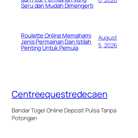
6, 2026
Seru dan Mudah Dimengerti
Roulette Online Memahami
August
Jenis Permainan Dan Istilah
5, 2026
Penting Untuk Pemula
Centreequestredecaen
Bandar Togel Online Deposit Pulsa Tanpa
Potongan