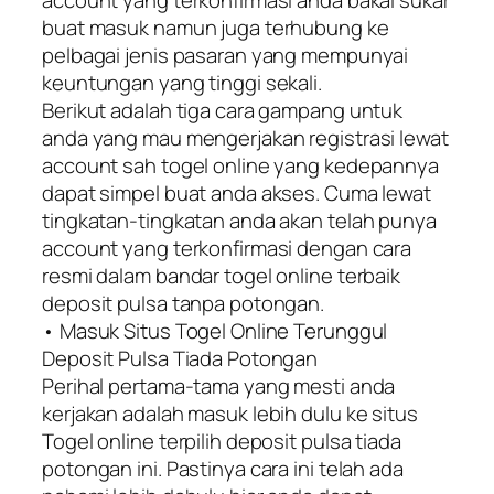
buat masuk namun juga terhubung ke
pelbagai jenis pasaran yang mempunyai
keuntungan yang tinggi sekali.
Berikut adalah tiga cara gampang untuk
anda yang mau mengerjakan registrasi lewat
account sah togel online yang kedepannya
dapat simpel buat anda akses. Cuma lewat
tingkatan-tingkatan anda akan telah punya
account yang terkonfirmasi dengan cara
resmi dalam bandar togel online terbaik
deposit pulsa tanpa potongan.
• Masuk Situs Togel Online Terunggul
Deposit Pulsa Tiada Potongan
Perihal pertama-tama yang mesti anda
kerjakan adalah masuk lebih dulu ke situs
Togel online terpilih deposit pulsa tiada
potongan ini. Pastinya cara ini telah ada