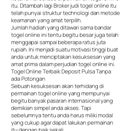
itu. Ditambah lagi Broker judi togel online itu
telah punyai struktur technologi dan metode
keamanan yang amat terpilih.
Jumlah hadiah yang ditawari sama bandar
togel online ini tentu begitu besar juga telah
menggapai sampai beberapa ratus juta
rupiah. Ini menjadi suatu motivasi tinggi buat
anda untuk menciptakan kesuksesan yang
amat prima dalam perjudian togel online ini.
Togel Online Terbaik Deposit Pulsa Tanpa
ada Potongan
Sebuah kesuksesan akan terhidang di
permainan togel online yang mempunyai
begitu banyak pasaran internasional yang
demikian simpel anda akses. Tapi
sebelumnya tentu anda harus miliki modal
yang cukup agar dapat lakukan permainan
itu dengan baik sekali.