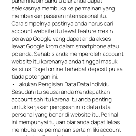
pahami lebih dahulu biar anda dapat
selekasnya membuka ke permainan yang
memberikan pasaran internasional itu.
Cara simpelnya pastinya anda harus cari
account website itu lewat feature mesin
perayap Google yang dapat anda akses
lewat Google krom dalam smartphone atau
pc anda. Sehabis anda memperoleh account
website itu karenanya anda tinggal masuk
ke situs Togel online terhebat deposit pulsa
tiada potongan ini.
• Lakukan Pengisian Data Data Individu
Sesudah itu seusai anda mendapatkan
account sah itu karena itu anda penting
untuk kerjakan pengisian info data data
personal yang benar di website itu. Perihal
ini mempunyai tujuan biar anda dapat lekas
membuka ke permainan serta miliki account