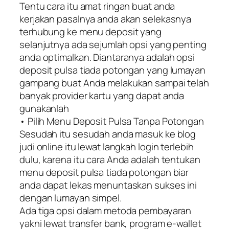
Tentu cara itu amat ringan buat anda
kerjakan pasalnya anda akan selekasnya
terhubung ke menu deposit yang
selanjutnya ada sejumlah opsi yang penting
anda optimalkan. Diantaranya adalah opsi
deposit pulsa tiada potongan yang lumayan
gampang buat Anda melakukan sampai telah
banyak provider kartu yang dapat anda
gunakanlah
• Pilih Menu Deposit Pulsa Tanpa Potongan
Sesudah itu sesudah anda masuk ke blog
judi online itu lewat langkah login terlebih
dulu, karena itu cara Anda adalah tentukan
menu deposit pulsa tiada potongan biar
anda dapat lekas menuntaskan sukses ini
dengan lumayan simpel.
Ada tiga opsi dalam metoda pembayaran
yakni lewat transfer bank, program e-wallet