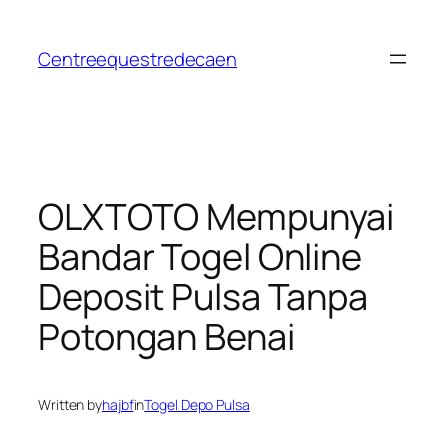
Skip
to
Centreequestredecaen
content
OLXTOTO Mempunyai
Bandar Togel Online
Deposit Pulsa Tanpa
Potongan Benai
Written by
hajbf
in
Togel Depo Pulsa