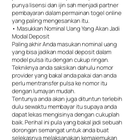
punya lisensi dan ijin sah menjadi partner
pembayaran dalam permainan togel online
yang paling mengesankan itu.
• Masukkan Nominal Uang Yang Akan Jadi
Modal Deposit
Paling akhir Anda masukan nominal uang
yang bisa jadikan modal deposit dalam
model pulsa itu dengan cukup ringan.
Tekniknya anda saksikan dahulu nomor
provider yang bakal anda pakai dan anda
perlu mentransfer pulsa ke nomor itu
dengan lumayan mudah.
Tentunya anda akan juga dituntun terlebih
dulu sewaktu membayar itu supaya anda
dapat lekas mengisinya dengan cukuplah
baik. Perihal ini pula yang bakal jadi sebuah
dorongan semangat untuk anda buat
selekasnya melaksanakan kemajemukan