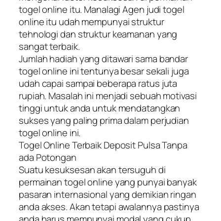
togel online itu. Manalagi Agen judi togel
online itu udah mempunyai struktur
tehnologi dan struktur keamanan yang
sangat terbaik.
Jumlah hadiah yang ditawari sama bandar
togel online ini tentunya besar sekali juga
udah capai sampai beberapa ratus juta
rupiah. Masalah ini menjadi sebuah motivasi
tinggi untuk anda untuk mendatangkan
sukses yang paling prima dalam perjudian
togel online ini.
Togel Online Terbaik Deposit Pulsa Tanpa
ada Potongan
Suatu kesuksesan akan tersuguh di
permainan togel online yang punyai banyak
pasaran internasional yang demikian ringan
anda akses. Akan tetapi awalannya pastinya
anda harus mempunyai modal yang cukup