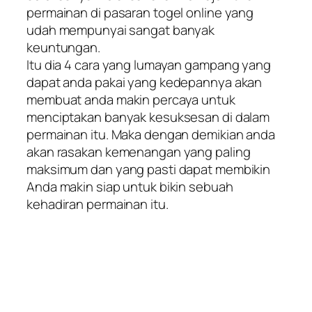
permainan di pasaran togel online yang
udah mempunyai sangat banyak
keuntungan.
Itu dia 4 cara yang lumayan gampang yang
dapat anda pakai yang kedepannya akan
membuat anda makin percaya untuk
menciptakan banyak kesuksesan di dalam
permainan itu. Maka dengan demikian anda
akan rasakan kemenangan yang paling
maksimum dan yang pasti dapat membikin
Anda makin siap untuk bikin sebuah
kehadiran permainan itu.