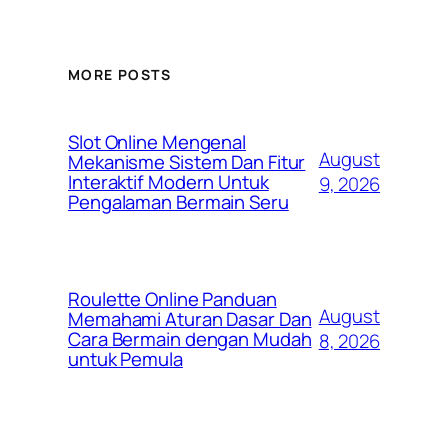
MORE POSTS
Slot Online Mengenal
August
Mekanisme Sistem Dan Fitur
Interaktif Modern Untuk
9, 2026
Pengalaman Bermain Seru
Roulette Online Panduan
August
Memahami Aturan Dasar Dan
Cara Bermain dengan Mudah
8, 2026
untuk Pemula