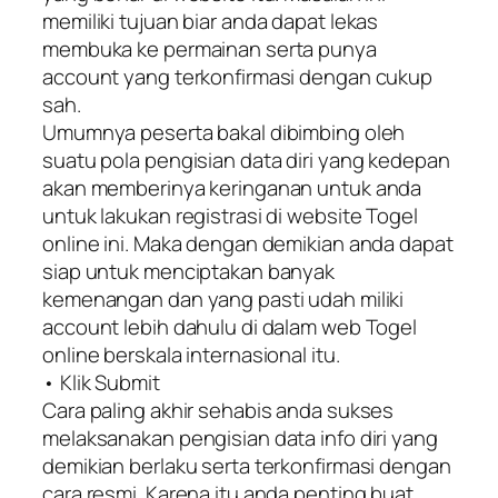
memiliki tujuan biar anda dapat lekas
membuka ke permainan serta punya
account yang terkonfirmasi dengan cukup
sah.
Umumnya peserta bakal dibimbing oleh
suatu pola pengisian data diri yang kedepan
akan memberinya keringanan untuk anda
untuk lakukan registrasi di website Togel
online ini. Maka dengan demikian anda dapat
siap untuk menciptakan banyak
kemenangan dan yang pasti udah miliki
account lebih dahulu di dalam web Togel
online berskala internasional itu.
• Klik Submit
Cara paling akhir sehabis anda sukses
melaksanakan pengisian data info diri yang
demikian berlaku serta terkonfirmasi dengan
cara resmi. Karena itu anda penting buat