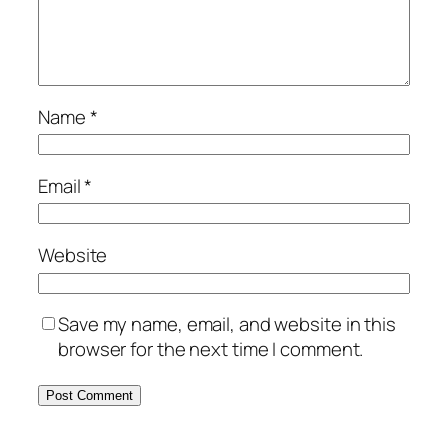
Name
*
Email
*
Website
Save my name, email, and website in this
browser for the next time I comment.