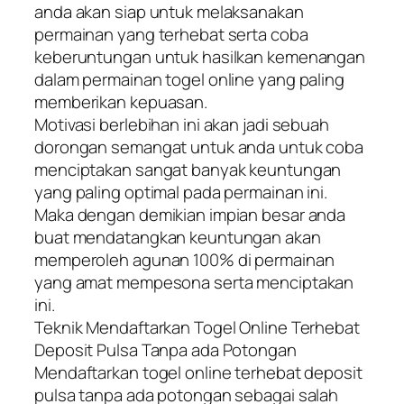
anda akan siap untuk melaksanakan
permainan yang terhebat serta coba
keberuntungan untuk hasilkan kemenangan
dalam permainan togel online yang paling
memberikan kepuasan.
Motivasi berlebihan ini akan jadi sebuah
dorongan semangat untuk anda untuk coba
menciptakan sangat banyak keuntungan
yang paling optimal pada permainan ini.
Maka dengan demikian impian besar anda
buat mendatangkan keuntungan akan
memperoleh agunan 100% di permainan
yang amat mempesona serta menciptakan
ini.
Teknik Mendaftarkan Togel Online Terhebat
Deposit Pulsa Tanpa ada Potongan
Mendaftarkan togel online terhebat deposit
pulsa tanpa ada potongan sebagai salah