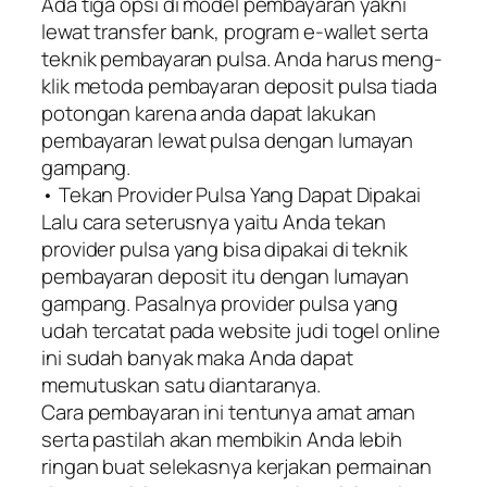
Ada tiga opsi di model pembayaran yakni
lewat transfer bank, program e-wallet serta
teknik pembayaran pulsa. Anda harus meng-
klik metoda pembayaran deposit pulsa tiada
potongan karena anda dapat lakukan
pembayaran lewat pulsa dengan lumayan
gampang.
• Tekan Provider Pulsa Yang Dapat Dipakai
Lalu cara seterusnya yaitu Anda tekan
provider pulsa yang bisa dipakai di teknik
pembayaran deposit itu dengan lumayan
gampang. Pasalnya provider pulsa yang
udah tercatat pada website judi togel online
ini sudah banyak maka Anda dapat
memutuskan satu diantaranya.
Cara pembayaran ini tentunya amat aman
serta pastilah akan membikin Anda lebih
ringan buat selekasnya kerjakan permainan