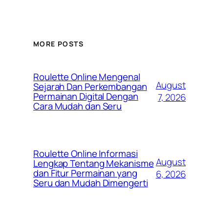
MORE POSTS
Roulette Online Mengenal
August
Sejarah Dan Perkembangan
Permainan Digital Dengan
7, 2026
Cara Mudah dan Seru
Roulette Online Informasi
August
Lengkap Tentang Mekanisme
dan Fitur Permainan yang
6, 2026
Seru dan Mudah Dimengerti