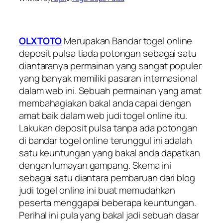
OLXTOTO
Merupakan Bandar togel online
deposit pulsa tiada potongan sebagai satu
diantaranya permainan yang sangat populer
yang banyak memiliki pasaran internasional
dalam web ini. Sebuah permainan yang amat
membahagiakan bakal anda capai dengan
amat baik dalam web judi togel online itu.
Lakukan deposit pulsa tanpa ada potongan
di bandar togel online terunggul ini adalah
satu keuntungan yang bakal anda dapatkan
dengan lumayan gampang. Skema ini
sebagai satu diantara pembaruan dari blog
judi togel online ini buat memudahkan
peserta menggapai beberapa keuntungan.
Perihal ini pula yang bakal jadi sebuah dasar