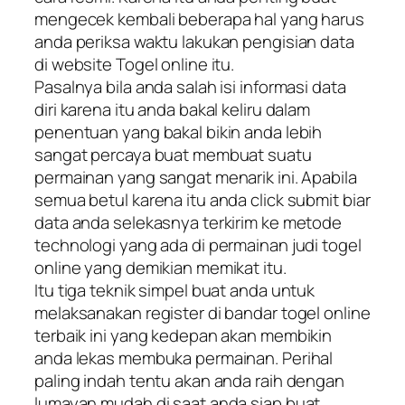
mengecek kembali beberapa hal yang harus
anda periksa waktu lakukan pengisian data
di website Togel online itu.
Pasalnya bila anda salah isi informasi data
diri karena itu anda bakal keliru dalam
penentuan yang bakal bikin anda lebih
sangat percaya buat membuat suatu
permainan yang sangat menarik ini. Apabila
semua betul karena itu anda click submit biar
data anda selekasnya terkirim ke metode
technologi yang ada di permainan judi togel
online yang demikian memikat itu.
Itu tiga teknik simpel buat anda untuk
melaksanakan register di bandar togel online
terbaik ini yang kedepan akan membikin
anda lekas membuka permainan. Perihal
paling indah tentu akan anda raih dengan
lumayan mudah di saat anda siap buat