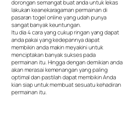
dorongan semangat buat anda untuk lekas
lakukan keanekaragaman permainan di
pasaran togel online yang udah punya
sangat banyak keuntungan.
Itu dia 4 cara yang cukup ringan yang dapat
anda pakai yang kedepannya dapat
membikin anda makin meyakini untuk
menciptakan banyak sukses pada
permainan itu. Hingga dengan demikian anda
akan merasai kemenangan yang paling
optimal dan pastilah dapat membikin Anda
kian siap untuk membuat sesuatu kehadiran
permainan itu.