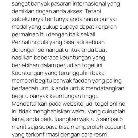
sangat banyak pasaran internasional yang
demikian ringan anda akses. Tetapi
sebelumnya tentunya anda harus punyai
modal yang cukup supaya dapat kerjakan
permainan itu dengan baik sekali.
Perihal ini pula yang bisa jadi sebuah
dorongan semangat untuk anda buat
hasilkan beberapa keuntungan yang
berlebihan dalam perjudian togel ini.
Keuntungan yang terunggul ini bakal
memberi begitu banyak faedah yang paling
berfaedah untuk anda untuk mendatangkan
begitu banyak keuntungan tinggi.
Mendaftarkan pada website judi togel online
ini tidak menghabiskan waktu yang cukuplah
lama, anda perlu luangkan waktu 3 sampai 5
menit saja supaya bisa memperoleh account
yang terkonfirmasi dengan cara resmi.