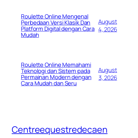
Roulette Online Mengenal
August
Perbedaan Versi Klasik Dan
Platform Digital dengan Cara
4, 2026
Mudah
Roulette Online Memahami
August
Teknologi dan Sistem pada
Permainan Modern dengan
3, 2026
Cara Mudah dan Seru
Centreequestredecaen