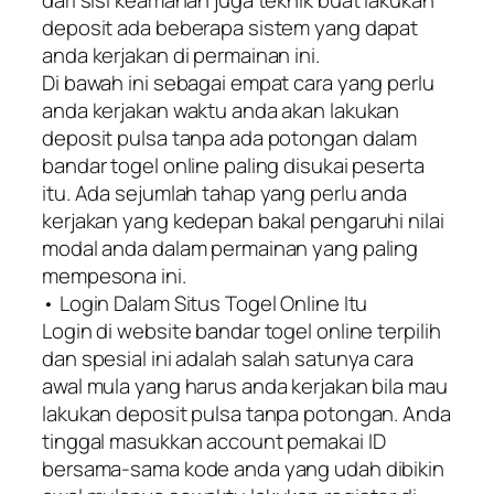
deposit ada beberapa sistem yang dapat
anda kerjakan di permainan ini.
Di bawah ini sebagai empat cara yang perlu
anda kerjakan waktu anda akan lakukan
deposit pulsa tanpa ada potongan dalam
bandar togel online paling disukai peserta
itu. Ada sejumlah tahap yang perlu anda
kerjakan yang kedepan bakal pengaruhi nilai
modal anda dalam permainan yang paling
mempesona ini.
• Login Dalam Situs Togel Online Itu
Login di website bandar togel online terpilih
dan spesial ini adalah salah satunya cara
awal mula yang harus anda kerjakan bila mau
lakukan deposit pulsa tanpa potongan. Anda
tinggal masukkan account pemakai ID
bersama-sama kode anda yang udah dibikin