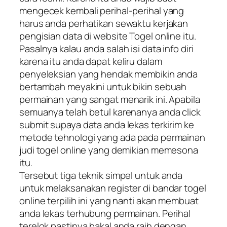
mengecek kembali perihal-perihal yang
harus anda perhatikan sewaktu kerjakan
pengisian data di website Togel online itu.
Pasalnya kalau anda salah isi data info diri
karena itu anda dapat keliru dalam
penyeleksian yang hendak membikin anda
bertambah meyakini untuk bikin sebuah
permainan yang sangat menarik ini. Apabila
semuanya telah betul karenanya anda click
submit supaya data anda lekas terkirim ke
metode tehnologi yang ada pada permainan
judi togel online yang demikian memesona
itu.
Tersebut tiga teknik simpel untuk anda
untuk melaksanakan register di bandar togel
online terpilih ini yang nanti akan membuat
anda lekas terhubung permainan. Perihal
terelok pastinya bakal anda raih dengan