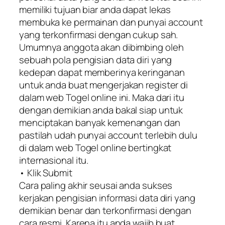
memiliki tujuan biar anda dapat lekas
membuka ke permainan dan punyai account
yang terkonfirmasi dengan cukup sah.
Umumnya anggota akan dibimbing oleh
sebuah pola pengisian data diri yang
kedepan dapat memberinya keringanan
untuk anda buat mengerjakan register di
dalam web Togel online ini. Maka dari itu
dengan demikian anda bakal siap untuk
menciptakan banyak kemenangan dan
pastilah udah punyai account terlebih dulu
di dalam web Togel online bertingkat
internasional itu.
• Klik Submit
Cara paling akhir seusai anda sukses
kerjakan pengisian informasi data diri yang
demikian benar dan terkonfirmasi dengan
cara resmi. Karena itu anda wajib buat