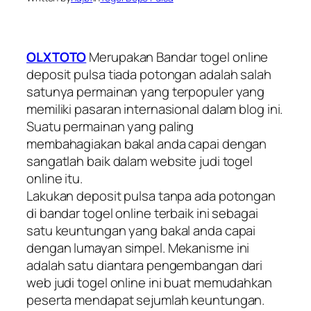
OLXTOTO
Merupakan Bandar togel online
deposit pulsa tiada potongan adalah salah
satunya permainan yang terpopuler yang
memiliki pasaran internasional dalam blog ini.
Suatu permainan yang paling
membahagiakan bakal anda capai dengan
sangatlah baik dalam website judi togel
online itu.
Lakukan deposit pulsa tanpa ada potongan
di bandar togel online terbaik ini sebagai
satu keuntungan yang bakal anda capai
dengan lumayan simpel. Mekanisme ini
adalah satu diantara pengembangan dari
web judi togel online ini buat memudahkan
peserta mendapat sejumlah keuntungan.