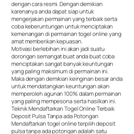
dengan cara resmi. Dengan demikian
karenanya anda dapat siap untuk
mengerjakan permainan yang terbaik serta
coba keberuntungan untuk menciptakan
kemenangan di permainan togel online yang
amat memberikan kepuasan.
Motivasi berlebihan ini akan jadi suatu
dorongan semangat buat anda buat coba
menciptakan sangat banyak keuntungan
yang paling maksimum di permainan ini.
Maka dengan demikian keinginan besar anda
untuk mendatangkan keuntungan akan
memperoleh agunan 100% dalam permainan
yang paling mempesona serta hasilkan ini.
Teknik Mendaftarkan Togel Online Terbaik
Deposit Pulsa Tanpa ada Potongan
Mendaftarkan togel online terpilih deposit
pulsa tanpa ada potongan adalah satu