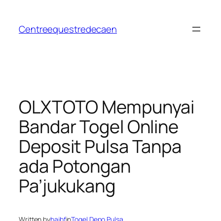
Skip
to
Centreequestredecaen
content
OLXTOTO Mempunyai
Bandar Togel Online
Deposit Pulsa Tanpa
ada Potongan
Pa’jukukang
Written by
hajbf
in
Togel Depo Pulsa