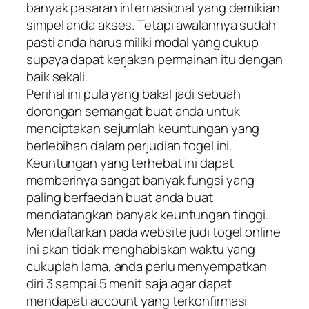
banyak pasaran internasional yang demikian
simpel anda akses. Tetapi awalannya sudah
pasti anda harus miliki modal yang cukup
supaya dapat kerjakan permainan itu dengan
baik sekali.
Perihal ini pula yang bakal jadi sebuah
dorongan semangat buat anda untuk
menciptakan sejumlah keuntungan yang
berlebihan dalam perjudian togel ini.
Keuntungan yang terhebat ini dapat
memberinya sangat banyak fungsi yang
paling berfaedah buat anda buat
mendatangkan banyak keuntungan tinggi.
Mendaftarkan pada website judi togel online
ini akan tidak menghabiskan waktu yang
cukuplah lama, anda perlu menyempatkan
diri 3 sampai 5 menit saja agar dapat
mendapati account yang terkonfirmasi