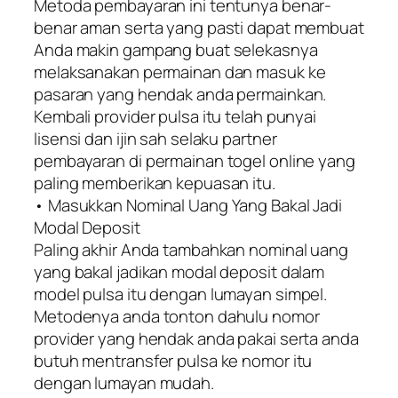
Metoda pembayaran ini tentunya benar-
benar aman serta yang pasti dapat membuat
Anda makin gampang buat selekasnya
melaksanakan permainan dan masuk ke
pasaran yang hendak anda permainkan.
Kembali provider pulsa itu telah punyai
lisensi dan ijin sah selaku partner
pembayaran di permainan togel online yang
paling memberikan kepuasan itu.
• Masukkan Nominal Uang Yang Bakal Jadi
Modal Deposit
Paling akhir Anda tambahkan nominal uang
yang bakal jadikan modal deposit dalam
model pulsa itu dengan lumayan simpel.
Metodenya anda tonton dahulu nomor
provider yang hendak anda pakai serta anda
butuh mentransfer pulsa ke nomor itu
dengan lumayan mudah.