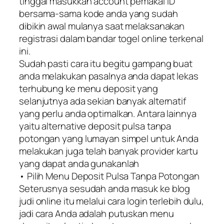
tinggal masukkan account pemakai ID
bersama-sama kode anda yang sudah
dibikin awal mulanya saat melaksanakan
registrasi dalam bandar togel online terkenal
ini.
Sudah pasti cara itu begitu gampang buat
anda melakukan pasalnya anda dapat lekas
terhubung ke menu deposit yang
selanjutnya ada sekian banyak alternatif
yang perlu anda optimalkan. Antara lainnya
yaitu alternative deposit pulsa tanpa
potongan yang lumayan simpel untuk Anda
melakukan juga telah banyak provider kartu
yang dapat anda gunakanlah
• Pilih Menu Deposit Pulsa Tanpa Potongan
Seterusnya sesudah anda masuk ke blog
judi online itu melalui cara login terlebih dulu,
jadi cara Anda adalah putuskan menu