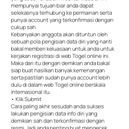
mempunyai tujuan biar anda dapat
selekasnya terhubung ke permainan serta
punyai account yang terkonfirmasi dengan
cukup sah.
Kebanyakan anggota akan dituntun oleh
sebuah pola pengisian data diri yang nanti
bakal memberi keluasaan untuk anda untuk
kerjakan registrasi di web Togel online ini.
Maka dari itu dengan demikian anda bakal
siap buat hasilkan banyak kemenangan
serta pastilah sudah punya account lebih
dulu di dalam web Togel online berskala
internasional itu.
• Klik Submit
Cara paling akhir sesudah anda sukses
lakukan pengisian data info diri yang
demikian sah dan terkonfirmasi dengan
resmi. Jadi anda penting buat mengecek