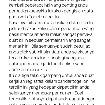
kembali beberapa hal yang penting anda
perhatikan sewaktu lakukan pengisian data
pada web Togel online itu.
Pasalnya bila anda salah isikan data info diri
jadi anda akan keliru dalam penentuan yang
bakal membuat anda makin sangat percaya
buat bikin sebuah permainan yang sangat
menarik ini. Bila semuanya sudah betul jadi
anda click submit biar data anda selekasnya
terkirim ke struktur tehnologi yang ada
dalam permainan judi togel online yang
demikian menarik itu.
Itu dia tiga teknik gampang untuk anda buat
kerjakan registrasi dalam bandar togel online
terpilih ini yang kedepan dapat bikin anda
selekasnya membuka permainan. Soal
tercantik tentunya dapat anda capai dengan
cukup ringan sewaktu anda telah siap untuk