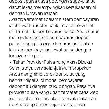
deposit pulsa tiada potongan supaya anda
dapat lekas merampungkan kesuksesan ini
dengan lumayan mudah.
Ada tiga alternatif dalam sistem pembayaran
ialah lewat transfer bank, terapan e-wallet
serta metoda pembayaran pulsa. Anda harus
meng-click langkah pembayaran deposit
pulsa tanpa potongan lantaran anda akan
lakukan pembayaran lewat pulsa dengan
lumayan simpel.
• Tekan Provider Pulsa Yang Akan Dipakai
Selanjutnya cara selanjutnya merupakan
Anda menghimpit provider pulsa yang
hendak dipakai di model pembayaran
deposit itu dengan cukup ringan. Pasalnya
provider pulsa yang udah tercatat pada web
judi togel online ini cukup banyak maka dari
itu Anda dapat menunjuk diantaranya.