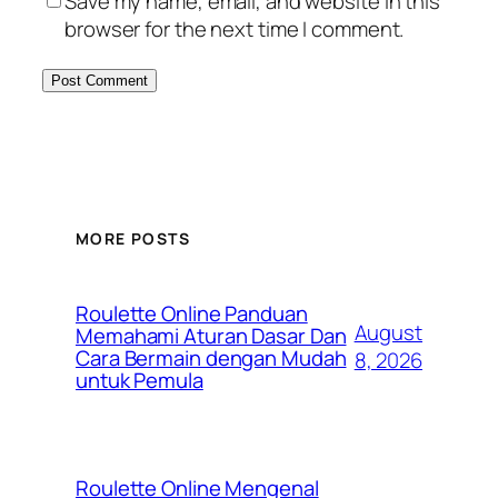
Save my name, email, and website in this
browser for the next time I comment.
MORE POSTS
Roulette Online Panduan
August
Memahami Aturan Dasar Dan
Cara Bermain dengan Mudah
8, 2026
untuk Pemula
Roulette Online Mengenal