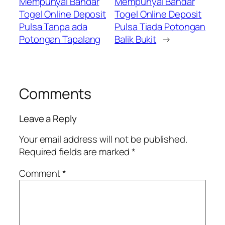
Mempunyai Bandar
Mempunyai Bandar
Togel Online Deposit
Togel Online Deposit
Pulsa Tanpa ada
Pulsa Tiada Potongan
Potongan Tapalang
Balik Bukit
→
Comments
Leave a Reply
Your email address will not be published.
Required fields are marked
*
Comment
*