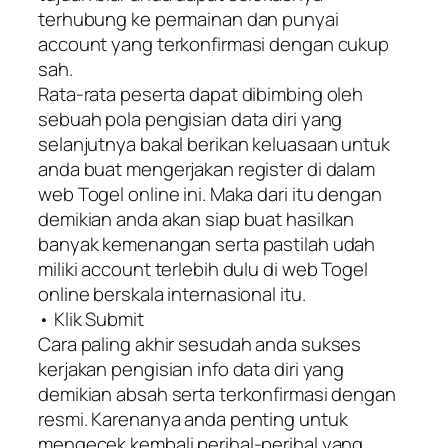
terhubung ke permainan dan punyai
account yang terkonfirmasi dengan cukup
sah.
Rata-rata peserta dapat dibimbing oleh
sebuah pola pengisian data diri yang
selanjutnya bakal berikan keluasaan untuk
anda buat mengerjakan register di dalam
web Togel online ini. Maka dari itu dengan
demikian anda akan siap buat hasilkan
banyak kemenangan serta pastilah udah
miliki account terlebih dulu di web Togel
online berskala internasional itu.
• Klik Submit
Cara paling akhir sesudah anda sukses
kerjakan pengisian info data diri yang
demikian absah serta terkonfirmasi dengan
resmi. Karenanya anda penting untuk
mengecek kembali perihal-perihal yang