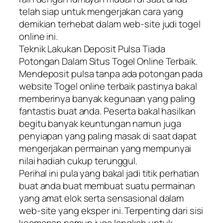
telah siap untuk mengerjakan cara yang
demikian terhebat dalam web-site judi togel
online ini.
Teknik Lakukan Deposit Pulsa Tiada
Potongan Dalam Situs Togel Online Terbaik.
Mendeposit pulsa tanpa ada potongan pada
website Togel online terbaik pastinya bakal
memberinya banyak kegunaan yang paling
fantastis buat anda. Peserta bakal hasilkan
begitu banyak keuntungan namun juga
penyiapan yang paling masak di saat dapat
mengerjakan permainan yang mempunyai
nilai hadiah cukup terunggul.
Perihal ini pula yang bakal jadi titik perhatian
buat anda buat membuat suatu permainan
yang amat elok serta sensasional dalam
web-site yang eksper ini. Terpenting dari sisi
keamanan namun juga langkah untuk