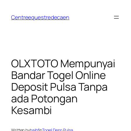
Skip
to
Centreequestredecaen
content
OLXTOTO Mempunyai
Bandar Togel Online
Deposit Pulsa Tanpa
ada Potongan
Kesambi
Written by
hajbf
in
Togel Depo Pulsa