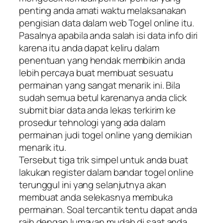
penting anda amati waktu melaksanakan
pengisian data dalam web Togel online itu.
Pasalnya apabila anda salah isi data info diri
karena itu anda dapat keliru dalam
penentuan yang hendak membikin anda
lebih percaya buat membuat sesuatu
permainan yang sangat menarik ini. Bila
sudah semua betul karenanya anda click
submit biar data anda lekas terkirim ke
prosedur tehnologi yang ada dalam
permainan judi togel online yang demikian
menarik itu.
Tersebut tiga trik simpel untuk anda buat
lakukan register dalam bandar togel online
terunggul ini yang selanjutnya akan
membuat anda selekasnya membuka
permainan. Soal tercantik tentu dapat anda
raih dengan lumayan mudah di saat anda