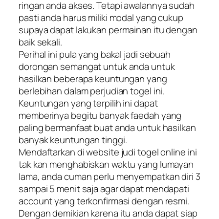
ringan anda akses. Tetapi awalannya sudah
pasti anda harus miliki modal yang cukup
supaya dapat lakukan permainan itu dengan
baik sekali.
Perihal ini pula yang bakal jadi sebuah
dorongan semangat untuk anda untuk
hasilkan beberapa keuntungan yang
berlebihan dalam perjudian togel ini.
Keuntungan yang terpilih ini dapat
memberinya begitu banyak faedah yang
paling bermanfaat buat anda untuk hasilkan
banyak keuntungan tinggi.
Mendaftarkan di website judi togel online ini
tak kan menghabiskan waktu yang lumayan
lama, anda cuman perlu menyempatkan diri 3
sampai 5 menit saja agar dapat mendapati
account yang terkonfirmasi dengan resmi.
Dengan demikian karena itu anda dapat siap