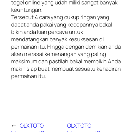
togel online yang udah miliki sangat banyak
keuntungan.
Tersebut 4 cara yang cukup ringan yang
dapat anda pakai yang kedepannya bakal
bikin anda kian percaya untuk
mendatangkan banyak kesuksesan di
permainan itu. Hingga dengan demikian anda
akan merasai kemenangan yang paling
maksimum dan pastilah bakal membikin Anda
makin siap buat membuat sesuatu kehadiran
permainan itu.
←
OLXTOTO
OLXTOTO