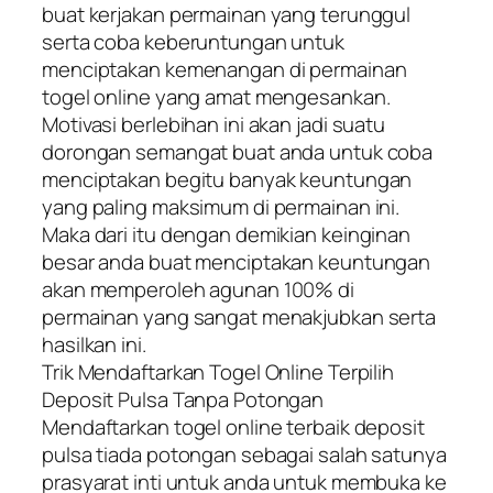
buat kerjakan permainan yang terunggul
serta coba keberuntungan untuk
menciptakan kemenangan di permainan
togel online yang amat mengesankan.
Motivasi berlebihan ini akan jadi suatu
dorongan semangat buat anda untuk coba
menciptakan begitu banyak keuntungan
yang paling maksimum di permainan ini.
Maka dari itu dengan demikian keinginan
besar anda buat menciptakan keuntungan
akan memperoleh agunan 100% di
permainan yang sangat menakjubkan serta
hasilkan ini.
Trik Mendaftarkan Togel Online Terpilih
Deposit Pulsa Tanpa Potongan
Mendaftarkan togel online terbaik deposit
pulsa tiada potongan sebagai salah satunya
prasyarat inti untuk anda untuk membuka ke