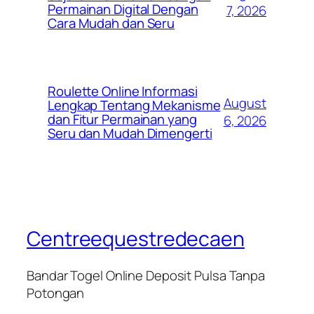
Permainan Digital Dengan
7, 2026
Cara Mudah dan Seru
Roulette Online Informasi
August
Lengkap Tentang Mekanisme
dan Fitur Permainan yang
6, 2026
Seru dan Mudah Dimengerti
Centreequestredecaen
Bandar Togel Online Deposit Pulsa Tanpa
Potongan