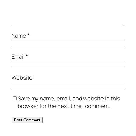
Name
*
Email
*
Website
Save my name, email, and website in this
browser for the next time I comment.