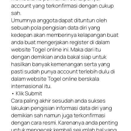
account yang terkonfirmasi dengan cukup
sah.
Umumnya anggota dapat dituntun oleh
sebuah pola pengisian data diri yang
kedepan akan memberinya kelapangan buat
anda buat mengerjakan register di dalam
website Togel online ini. Maka dari itu
dengan demikian anda bakal siap untuk
hasilkan banyak kemenangan serta yang
pasti sudah punya account terlebih dulu di
dalam website Togel online berskala
internasional itu.
• Klik Submit
Cara paling akhir sesudah anda sukses
lakukan pengisian informasi data diri yang
demikian sah namun juga terkonfirmasi
dengan cara resmi. Karenanya anda penting
untuk mengecek kembali sejumlah hal yang