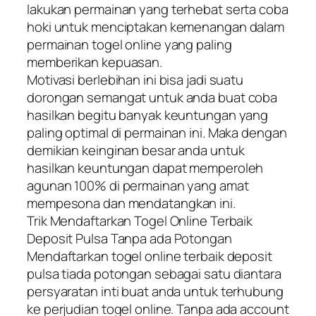
lakukan permainan yang terhebat serta coba
hoki untuk menciptakan kemenangan dalam
permainan togel online yang paling
memberikan kepuasan.
Motivasi berlebihan ini bisa jadi suatu
dorongan semangat untuk anda buat coba
hasilkan begitu banyak keuntungan yang
paling optimal di permainan ini. Maka dengan
demikian keinginan besar anda untuk
hasilkan keuntungan dapat memperoleh
agunan 100% di permainan yang amat
mempesona dan mendatangkan ini.
Trik Mendaftarkan Togel Online Terbaik
Deposit Pulsa Tanpa ada Potongan
Mendaftarkan togel online terbaik deposit
pulsa tiada potongan sebagai satu diantara
persyaratan inti buat anda untuk terhubung
ke perjudian togel online. Tanpa ada account