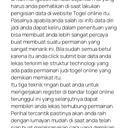
harus anda perhatikan di saat lakukan
pengisian data di website Togel online itu.
Pasalnya apabila anda salah isi info data diri
jadi anda dapat keliru dalam penentuan yang
bisa membuat anda lebih sangat percaya
buat membuat suatu permainan yang
sangat menarik ini. Bila sudah semua betul
karena itu anda click submit biar data anda
lekas terkirim ke struktur technologi yang
ada pada permainan judi togel online yang
demikian memikat itu.
Itu tiga teknik ringan buat anda untuk
mengerjakan register di bandar togel online
terunggul ini yang selanjutnya dapat
membikin anda lekas terhubung permainan.
Perihal tercantik pastinya akan anda raih
dengan lumayan mudah di saat anda telah
siap buat melaksanakan cara yang demikian