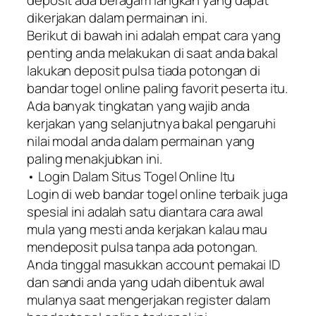
dikerjakan dalam permainan ini.
Berikut di bawah ini adalah empat cara yang
penting anda melakukan di saat anda bakal
lakukan deposit pulsa tiada potongan di
bandar togel online paling favorit peserta itu.
Ada banyak tingkatan yang wajib anda
kerjakan yang selanjutnya bakal pengaruhi
nilai modal anda dalam permainan yang
paling menakjubkan ini.
• Login Dalam Situs Togel Online Itu
Login di web bandar togel online terbaik juga
spesial ini adalah satu diantara cara awal
mula yang mesti anda kerjakan kalau mau
mendeposit pulsa tanpa ada potongan.
Anda tinggal masukkan account pemakai ID
dan sandi anda yang udah dibentuk awal
mulanya saat mengerjakan register dalam