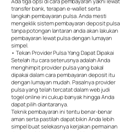
Ada tiga opsi di cara pembayaran yakni lewat
transfer bank, terapan e-wallet serta
langkah pembayaran pulsa. Anda mesti
mengeklik sistem pembayaran deposit pulsa
tanpa potongan lantaran anda akan lakukan
pembayaran lewat pulsa dengan lumayan
simpel.
• Tekan Provider Pulsa Yang Dapat Dipakai
Setelah itu cara seterusnya adalah Anda
menghimpit provider pulsa yang bakal
dipakai dalam cara pembayaran deposit itu
dengan lumayan mudah. Pasalnya provider
pulsa yang telah tercatat dalam web judi
togel online ini cukup banyak hingga Anda
dapat pilih diantaranya.
Teknik pembayaran ini tentu benar-benar
aman serta pastilah dapat bikin Anda lebih
simpel buat selekasnya kerjakan permainan