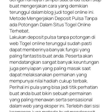
buat mengerjakan cara yang demikian
terunggul dalam blog judi togel online ini.
Metode Mengerjakan Deposit Pulsa Tanpa
ada Potongan Dalam Situs Togel Online
Terhebat.
Lakukan deposit pulsa tanpa potongan di
web Togel online terunggul sudah pasti
dapat memberinya banyak fungsi yang
paling fantastis buat anda. Peserta akan
mendatangkan sangat banyak keuntungan
juga penyiapan yang paling masak saat
dapat melaksanakan permainan yang
mempunyai nilai hadiah cukup terbaik.
Perihal ini pula yang bisa jadi titik perhatian
buat anda buat bikin sebuah permainan
yang paling menawan serta sensasional
dalam web yang eksper ini. Terlebih dari sisi
keamanan juga metode buat mendeposit