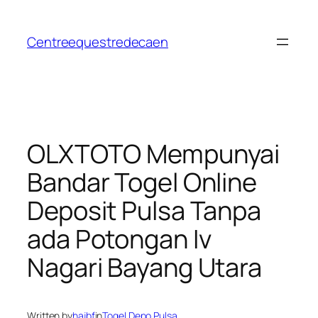
Skip
to
Centreequestredecaen
content
OLXTOTO Mempunyai
Bandar Togel Online
Deposit Pulsa Tanpa
ada Potongan Iv
Nagari Bayang Utara
Written by
hajbf
in
Togel Depo Pulsa