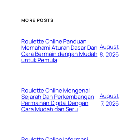
MORE POSTS
Roulette Online Panduan
August
Memahami Aturan Dasar Dan
Cara Bermain dengan Mudah
8, 2026
untuk Pemula
Roulette Online Mengenal
August
Sejarah Dan Perkembangan
Permainan Digital Dengan
7, 2026
Cara Mudah dan Seru
Roulette Online Informasi