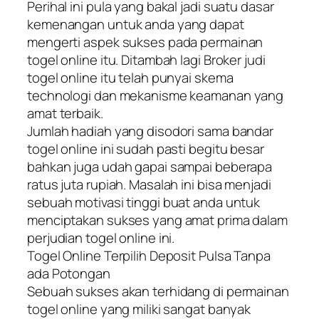
Perihal ini pula yang bakal jadi suatu dasar
kemenangan untuk anda yang dapat
mengerti aspek sukses pada permainan
togel online itu. Ditambah lagi Broker judi
togel online itu telah punyai skema
technologi dan mekanisme keamanan yang
amat terbaik.
Jumlah hadiah yang disodori sama bandar
togel online ini sudah pasti begitu besar
bahkan juga udah gapai sampai beberapa
ratus juta rupiah. Masalah ini bisa menjadi
sebuah motivasi tinggi buat anda untuk
menciptakan sukses yang amat prima dalam
perjudian togel online ini.
Togel Online Terpilih Deposit Pulsa Tanpa
ada Potongan
Sebuah sukses akan terhidang di permainan
togel online yang miliki sangat banyak