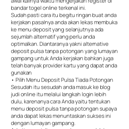
awal kalinya waktu mengerjakan register di
bandar togel online terkenal ini.
Sudah pasti cara itu begitu ringan buat anda
kerjakan pasalnya anda akan lekas membuka
ke menu deposit yang selanjutnya ada
sejumlah alternatif yang perlu anda
optimalkan. Diantaranya yakni alternative
deposit pulsa tanpa potongan yang lumayan
gampang untuk Anda kerjakan bahkan juga
telah banyak provider kartu yang dapat anda
gunakan
• Pilih Menu Deposit Pulsa Tiada Potongan
Sesudah itu sesudah anda masuk ke blog
judi online itu melalui langkah login lebih
dulu, karenanya cara Anda yaitu tentukan
menu deposit pulsa tanpa potongan supaya
anda dapat lekas menuntaskan sukses ini
dengan lumayan gampang.