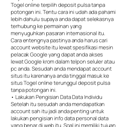
Togel online terpilih deposit pulsa tanpa
potongan ini. Tentu cara ini udah ada pahami
lebih dahulu supaya anda dapat selekasnya
terhubung ke permainan yang
menyuguhkan pasaran internasional itu.
Cara entengnya pastinya anda harus cari
account website itu lewat spesifikasi mesin
pelacak Google yang dapat anda akses
lewat Google krom dalam telpon seluler atau
pc anda. Sesudah anda mendapat account
situs itu karenanya anda tinggal masuk ke
situs Togel online terunggul deposit pulsa
tanpa potongan ini.
• Lakukan Pengisian Data Data Individu
Setelah itu sesudah anda mendapatkan
account sah itu jadi anda penting untuk
lakukan pengisian info data personal data
yang benar di web itu. Soal ini memiliki tujuan