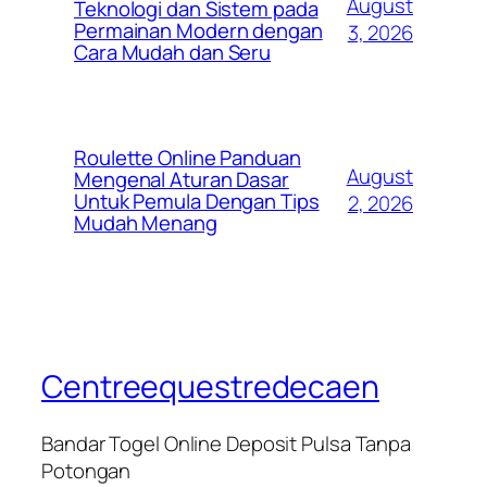
August
Teknologi dan Sistem pada
Permainan Modern dengan
3, 2026
Cara Mudah dan Seru
Roulette Online Panduan
August
Mengenal Aturan Dasar
Untuk Pemula Dengan Tips
2, 2026
Mudah Menang
Centreequestredecaen
Bandar Togel Online Deposit Pulsa Tanpa
Potongan