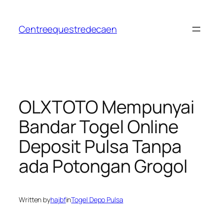
Skip
to
Centreequestredecaen
content
OLXTOTO Mempunyai
Bandar Togel Online
Deposit Pulsa Tanpa
ada Potongan Grogol
Written by
hajbf
in
Togel Depo Pulsa