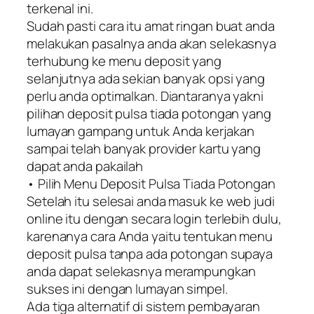
terkenal ini.
Sudah pasti cara itu amat ringan buat anda
melakukan pasalnya anda akan selekasnya
terhubung ke menu deposit yang
selanjutnya ada sekian banyak opsi yang
perlu anda optimalkan. Diantaranya yakni
pilihan deposit pulsa tiada potongan yang
lumayan gampang untuk Anda kerjakan
sampai telah banyak provider kartu yang
dapat anda pakailah
• Pilih Menu Deposit Pulsa Tiada Potongan
Setelah itu selesai anda masuk ke web judi
online itu dengan secara login terlebih dulu,
karenanya cara Anda yaitu tentukan menu
deposit pulsa tanpa ada potongan supaya
anda dapat selekasnya merampungkan
sukses ini dengan lumayan simpel.
Ada tiga alternatif di sistem pembayaran