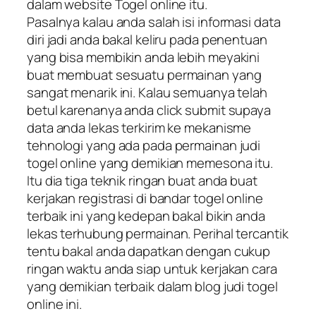
dalam website Togel online itu.
Pasalnya kalau anda salah isi informasi data
diri jadi anda bakal keliru pada penentuan
yang bisa membikin anda lebih meyakini
buat membuat sesuatu permainan yang
sangat menarik ini. Kalau semuanya telah
betul karenanya anda click submit supaya
data anda lekas terkirim ke mekanisme
tehnologi yang ada pada permainan judi
togel online yang demikian memesona itu.
Itu dia tiga teknik ringan buat anda buat
kerjakan registrasi di bandar togel online
terbaik ini yang kedepan bakal bikin anda
lekas terhubung permainan. Perihal tercantik
tentu bakal anda dapatkan dengan cukup
ringan waktu anda siap untuk kerjakan cara
yang demikian terbaik dalam blog judi togel
online ini.