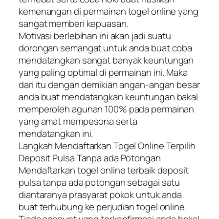
kemenangan di permainan togel online yang
sangat memberi kepuasan.
Motivasi berlebihan ini akan jadi suatu
dorongan semangat untuk anda buat coba
mendatangkan sangat banyak keuntungan
yang paling optimal di permainan ini. Maka
dari itu dengan demikian angan-angan besar
anda buat mendatangkan keuntungan bakal
memperoleh agunan 100% pada permainan
yang amat mempesona serta
mendatangkan ini.
Langkah Mendaftarkan Togel Online Terpilih
Deposit Pulsa Tanpa ada Potongan
Mendaftarkan togel online terbaik deposit
pulsa tanpa ada potongan sebagai satu
diantaranya prasyarat pokok untuk anda
buat terhubung ke perjudian togel online.
Tiada account yang terkonfirmasi anda bakal