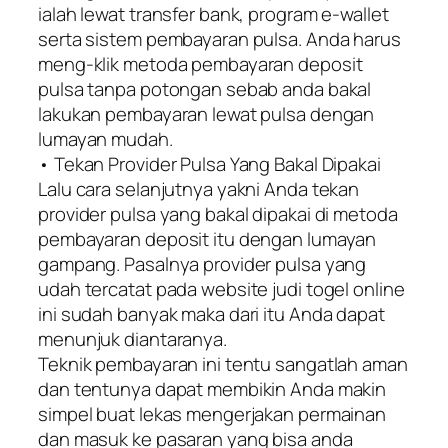
ialah lewat transfer bank, program e-wallet
serta sistem pembayaran pulsa. Anda harus
meng-klik metoda pembayaran deposit
pulsa tanpa potongan sebab anda bakal
lakukan pembayaran lewat pulsa dengan
lumayan mudah.
• Tekan Provider Pulsa Yang Bakal Dipakai
Lalu cara selanjutnya yakni Anda tekan
provider pulsa yang bakal dipakai di metoda
pembayaran deposit itu dengan lumayan
gampang. Pasalnya provider pulsa yang
udah tercatat pada website judi togel online
ini sudah banyak maka dari itu Anda dapat
menunjuk diantaranya.
Teknik pembayaran ini tentu sangatlah aman
dan tentunya dapat membikin Anda makin
simpel buat lekas mengerjakan permainan
dan masuk ke pasaran yang bisa anda