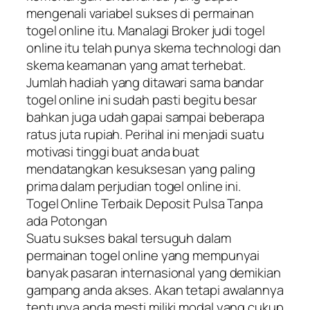
mengenali variabel sukses di permainan
togel online itu. Manalagi Broker judi togel
online itu telah punya skema technologi dan
skema keamanan yang amat terhebat.
Jumlah hadiah yang ditawari sama bandar
togel online ini sudah pasti begitu besar
bahkan juga udah gapai sampai beberapa
ratus juta rupiah. Perihal ini menjadi suatu
motivasi tinggi buat anda buat
mendatangkan kesuksesan yang paling
prima dalam perjudian togel online ini.
Togel Online Terbaik Deposit Pulsa Tanpa
ada Potongan
Suatu sukses bakal tersuguh dalam
permainan togel online yang mempunyai
banyak pasaran internasional yang demikian
gampang anda akses. Akan tetapi awalannya
tentunya anda mesti miliki modal yang cukup