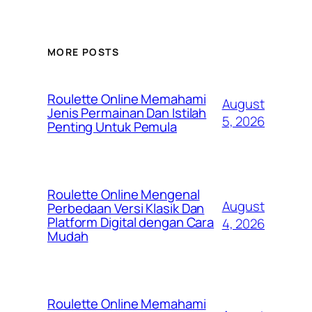
MORE POSTS
Roulette Online Memahami
August
Jenis Permainan Dan Istilah
5, 2026
Penting Untuk Pemula
Roulette Online Mengenal
August
Perbedaan Versi Klasik Dan
Platform Digital dengan Cara
4, 2026
Mudah
Roulette Online Memahami