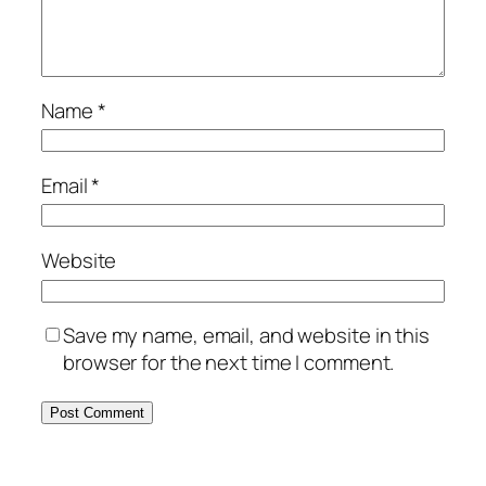
Name
*
Email
*
Website
Save my name, email, and website in this
browser for the next time I comment.