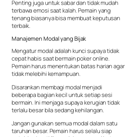
Penting juga untuk sabar dan tidak mudah
terbawa emosi saat kalah. Pemain yang
tenang biasanya bisa membuat keputusan
terbaik.
Manajemen Modal yang Bijak
Mengatur modal adalah kunci supaya tidak
cepat habis saat bermain poker online.
Pemain harus menentukan batas harian agar
tidak melebihi kemampuan.
Disarankan membagi modal menjadi
beberapa bagian kecil untuk setiap sesi
bermain. Ini menjaga supaya kerugian tidak
terlalu besar bila sedang kehilangan.
Jangan gunakan semua modal dalam satu
taruhan besar. Pemain harus selalu siap