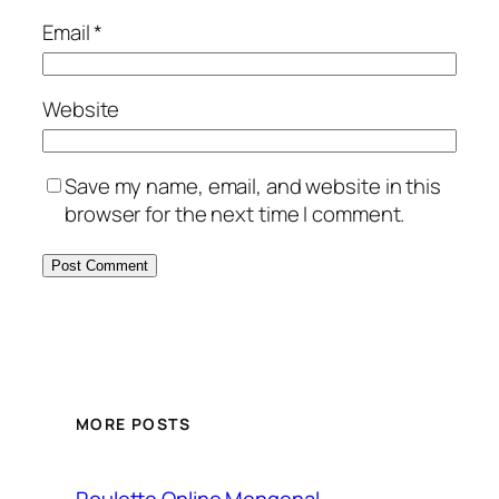
Email
*
Website
Save my name, email, and website in this
browser for the next time I comment.
MORE POSTS