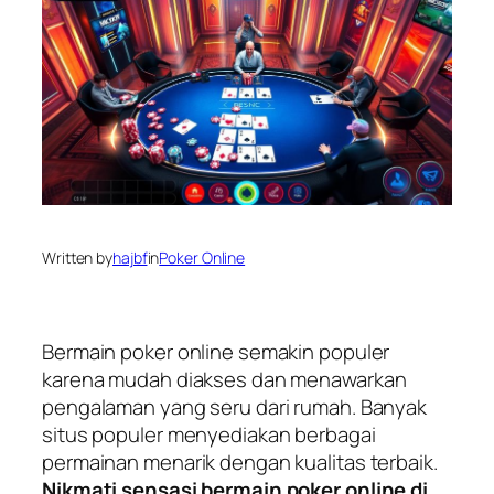
Written by
hajbf
in
Poker Online
Bermain poker online semakin populer
karena mudah diakses dan menawarkan
pengalaman yang seru dari rumah. Banyak
situs populer menyediakan berbagai
permainan menarik dengan kualitas terbaik.
Nikmati sensasi bermain poker online di