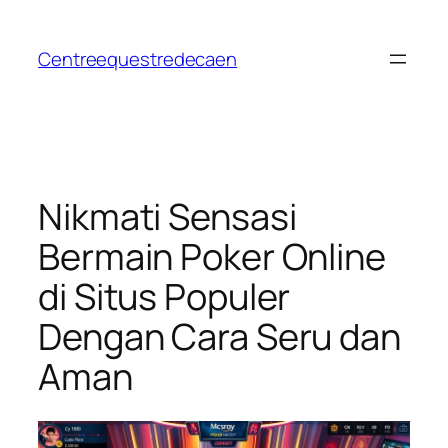
Skip
to
Centreequestredecaen
content
Nikmati Sensasi
Bermain Poker Online
di Situs Populer
Dengan Cara Seru dan
Aman