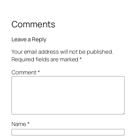
Comments
Leave a Reply
Your email address will not be published.
Required fields are marked
*
Comment
*
Name
*