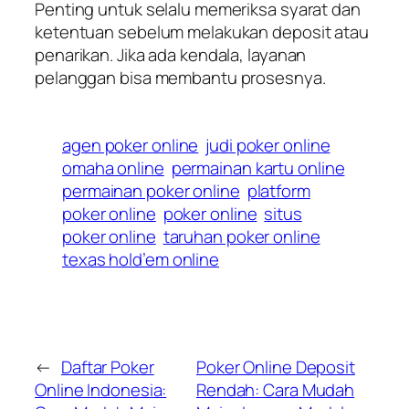
Penting untuk selalu memeriksa syarat dan
ketentuan sebelum melakukan deposit atau
penarikan. Jika ada kendala, layanan
pelanggan bisa membantu prosesnya.
agen poker online
judi poker online
omaha online
permainan kartu online
permainan poker online
platform
poker online
poker online
situs
poker online
taruhan poker online
texas hold’em online
←
Daftar Poker
Poker Online Deposit
Online Indonesia:
Rendah: Cara Mudah