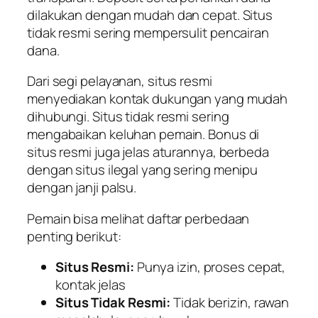
dilakukan dengan mudah dan cepat. Situs
tidak resmi sering mempersulit pencairan
dana.
Dari segi pelayanan, situs resmi
menyediakan kontak dukungan yang mudah
dihubungi. Situs tidak resmi sering
mengabaikan keluhan pemain. Bonus di
situs resmi juga jelas aturannya, berbeda
dengan situs ilegal yang sering menipu
dengan janji palsu.
Pemain bisa melihat daftar perbedaan
penting berikut:
Situs Resmi:
Punya izin, proses cepat,
kontak jelas
Situs Tidak Resmi:
Tidak berizin, rawan