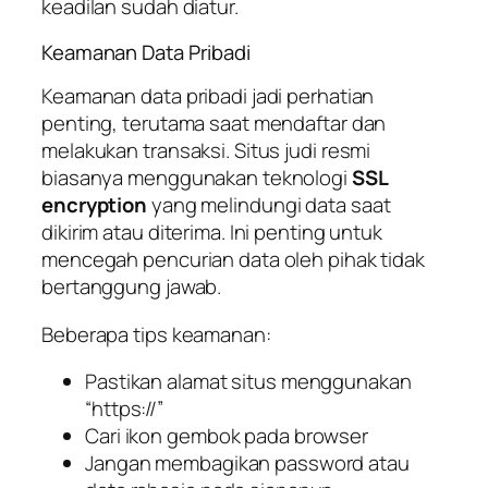
keadilan sudah diatur.
Keamanan Data Pribadi
Keamanan data pribadi jadi perhatian
penting, terutama saat mendaftar dan
melakukan transaksi. Situs judi resmi
biasanya menggunakan teknologi
SSL
encryption
yang melindungi data saat
dikirim atau diterima. Ini penting untuk
mencegah pencurian data oleh pihak tidak
bertanggung jawab.
Beberapa tips keamanan:
Pastikan alamat situs menggunakan
“https://”
Cari ikon gembok pada browser
Jangan membagikan password atau