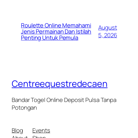
Roulette Online Memahami
August
Jenis Permainan Dan Istilah
5, 2026
Penting Untuk Pemula
Centreequestredecaen
Bandar Togel Online Deposit Pulsa Tanpa
Potongan
Blog
Events
About
Shop