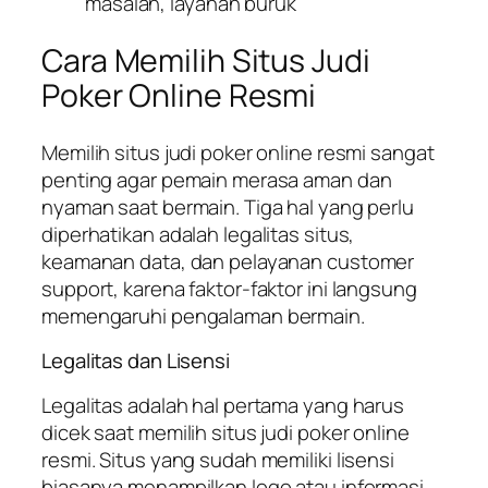
masalah, layanan buruk
Cara Memilih Situs Judi
Poker Online Resmi
Memilih situs judi poker online resmi sangat
penting agar pemain merasa aman dan
nyaman saat bermain. Tiga hal yang perlu
diperhatikan adalah legalitas situs,
keamanan data, dan pelayanan customer
support, karena faktor-faktor ini langsung
memengaruhi pengalaman bermain.
Legalitas dan Lisensi
Legalitas adalah hal pertama yang harus
dicek saat memilih situs judi poker online
resmi. Situs yang sudah memiliki lisensi
biasanya menampilkan logo atau informasi