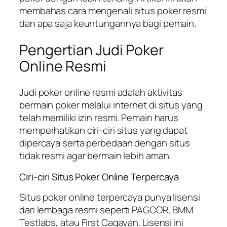
membahas cara mengenali situs poker resmi
dan apa saja keuntungannya bagi pemain.
Pengertian Judi Poker
Online Resmi
Judi poker online resmi adalah aktivitas
bermain poker melalui internet di situs yang
telah memiliki izin resmi. Pemain harus
memperhatikan ciri-ciri situs yang dapat
dipercaya serta perbedaan dengan situs
tidak resmi agar bermain lebih aman.
Ciri-ciri Situs Poker Online Terpercaya
Situs poker online terpercaya punya lisensi
dari lembaga resmi seperti PAGCOR, BMM
Testlabs, atau First Cagayan. Lisensi ini