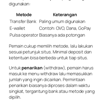
digunakan:
Metode
Keterangan
Transfer Bank
Paling umum digunakan
E-wallet
Contoh: OVO, Dana, GoPay
Pulsa operator
Biasanya ada potongan
Pemain cukup memilih metode, lalu lakukan
sesuai petunjuk situs. Minimal deposit dan
ketentuan bisa berbeda untuk tiap situs.
Untuk
penarikan
(withdraw), pemain harus
masuk ke menu withdraw lalu memasukkan
jumlah yang ingin dicairkan. Permintaan
penarikan biasanya diproses dalam waktu
singkat, tergantung bank atau metode yang
dipilih.