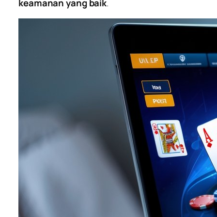
keamanan yang baik
.