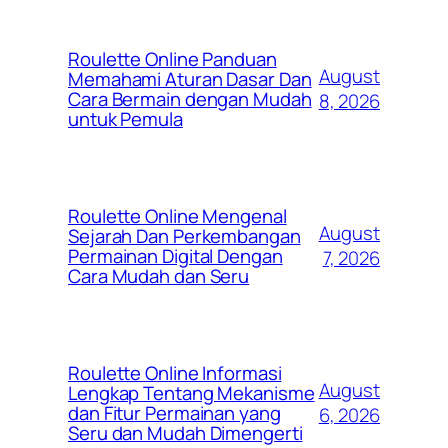
Roulette Online Panduan
August
Memahami Aturan Dasar Dan
Cara Bermain dengan Mudah
8, 2026
untuk Pemula
Roulette Online Mengenal
August
Sejarah Dan Perkembangan
Permainan Digital Dengan
7, 2026
Cara Mudah dan Seru
Roulette Online Informasi
August
Lengkap Tentang Mekanisme
dan Fitur Permainan yang
6, 2026
Seru dan Mudah Dimengerti