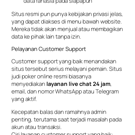
data rahasia pada siapapun
Situs resmi pun punya kebijakan privasi jelas,
yang dapat diakses di menu bawah website.
Mereka tidak akan menjual atau membagikan
data ke pihak lain tanpa izin.
Pelayanan Customer Support
Customer support yang baik menandakan
situs tersebut serius melayani pemain. Situs
judi poker online resmi biasanya
menyediakan
layanan live chat 24 jam
,
email, dan nomor WhatsApp atau Telegram
yang aktif.
Kecepatan balas dan ramahnya admin
penting, terutama saat terjadi masalah pada
akun atau transaksi.
Ciri layanan customer support yang baik: