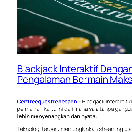
Blackjack Interaktif Deng
Pengalaman Bermain Maks
Centreequestredecaen
– Blackjack interaktif
permainan kartu ini dari mana saja tanpa gang
lebih menyenangkan dan nyata.
Teknologi terbaru memungkinkan streaming black