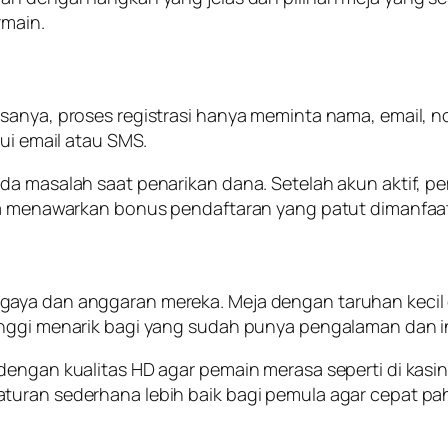
rmain.
asanya, proses registrasi hanya meminta nama, email, 
lui email atau SMS.
ada masalah saat penarikan dana. Setelah akun aktif, 
uga menawarkan bonus pendaftaran yang patut dimanfaa
aya dan anggaran mereka. Meja dengan taruhan kecil 
inggi menarik bagi yang sudah punya pengalaman dan i
engan kualitas HD agar pemain merasa seperti di kasino 
aturan sederhana lebih baik bagi pemula agar cepat p