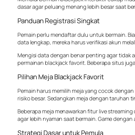
dasar agar peluang menang lebih besar saat be
Panduan Registrasi Singkat
Pemain perlu mendaftar dulu untuk bermain. Bi
data lengkap, mereka harus verifikasi akun mela
Mengisi data dengan benar penting agar tidak 
permainan blackjack favorit. Beberapa situs j
Pilihan Meja Blackjack Favorit
Pemain harus memilih meja yang cocok dengan g
risiko besar. Sedangkan meja dengan taruhan t
Beberapa meja menawarkan fitur live streaming d
agar lebih nyaman saat bermain. Game dengan 
Strategi Dasar untuk Pemula