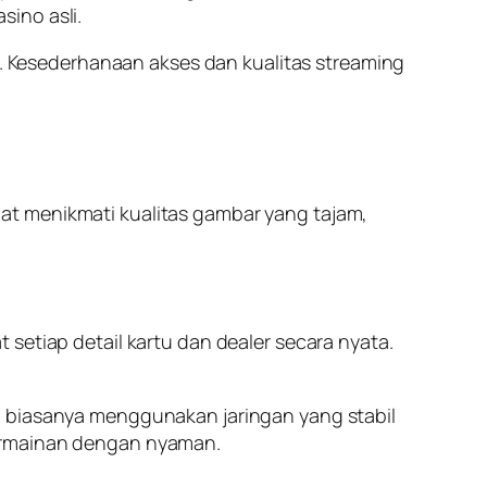
ino asli.
ni. Kesederhanaan akses dan kualitas streaming
at menikmati kualitas gambar yang tajam,
setiap detail kartu dan dealer secara nyata.
i biasanya menggunakan jaringan yang stabil
permainan dengan nyaman.