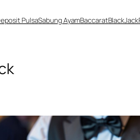
eposit Pulsa
Sabung Ayam
Baccarat
BlackJack
ck