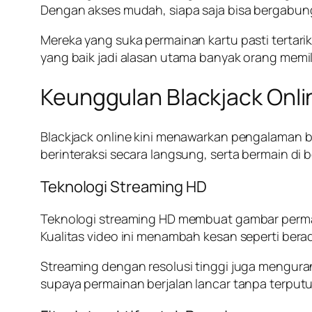
Dengan akses mudah, siapa saja bisa bergabung 
Mereka yang suka permainan kartu pasti tertarik
yang baik jadi alasan utama banyak orang memili
Keunggulan Blackjack Onl
Blackjack online kini menawarkan pengalaman b
berinteraksi secara langsung, serta bermain di 
Teknologi Streaming HD
Teknologi streaming HD membuat gambar permainan
Kualitas video ini menambah kesan seperti bera
Streaming dengan resolusi tinggi juga mengura
supaya permainan berjalan lancar tanpa terpu