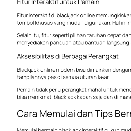
Fitur Interaktif untuk Pemain
Fitur interaktif di blackjack online memungkin
tombol khusus yang mudah digunakan. Hal ini 
Selain itu, fitur seperti pilihan taruhan cepa
menyediakan panduan atau bantuan langsung s
Aksesibilitas di Berbagai Perangkat
Blackjack online modern bisa dimainkan dengan 
tampilannya pas di semua ukuran layar.
Pemain tidak perlu perangkat mahal untuk menc
bisa menikmati blackjack kapan saja dan di man
Cara Memulai dan Tips Be
Memulai bermain blackjack interaktif cukup mud