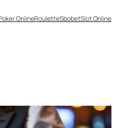
Poker Online
Roulette
Sbobet
Slot Online