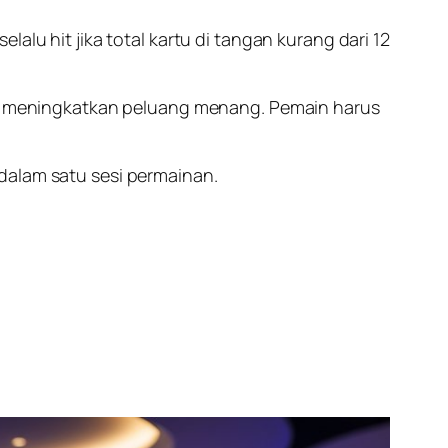
lalu hit jika total kartu di tangan kurang dari 12
 meningkatkan peluang menang. Pemain harus
dalam satu sesi permainan.