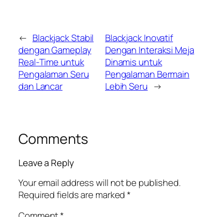
←
Blackjack Stabil
Blackjack Inovatif
dengan Gameplay
Dengan Interaksi Meja
Real-Time untuk
Dinamis untuk
Pengalaman Seru
Pengalaman Bermain
dan Lancar
Lebih Seru
→
Comments
Leave a Reply
Your email address will not be published.
Required fields are marked
*
Comment
*