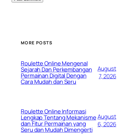
MORE POSTS
Roulette Online Mengenal
August
Sejarah Dan Perkembangan
Permainan Digital Dengan
7, 2026
Cara Mudah dan Seru
Roulette Online Informasi
August
Lengkap Tentang Mekanisme
dan Fitur Permainan yang
6, 2026
Seru dan Mudah Dimengerti