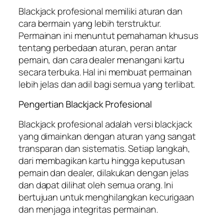
Blackjack profesional memiliki aturan dan
cara bermain yang lebih terstruktur.
Permainan ini menuntut pemahaman khusus
tentang perbedaan aturan, peran antar
pemain, dan cara dealer menangani kartu
secara terbuka. Hal ini membuat permainan
lebih jelas dan adil bagi semua yang terlibat.
Pengertian Blackjack Profesional
Blackjack profesional adalah versi blackjack
yang dimainkan dengan aturan yang sangat
transparan dan sistematis. Setiap langkah,
dari membagikan kartu hingga keputusan
pemain dan dealer, dilakukan dengan jelas
dan dapat dilihat oleh semua orang. Ini
bertujuan untuk menghilangkan kecurigaan
dan menjaga integritas permainan.