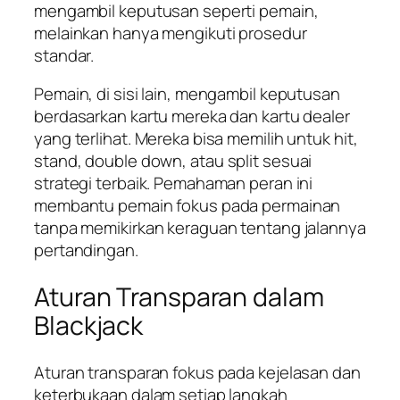
mengambil keputusan seperti pemain,
melainkan hanya mengikuti prosedur
standar.
Pemain, di sisi lain, mengambil keputusan
berdasarkan kartu mereka dan kartu dealer
yang terlihat. Mereka bisa memilih untuk
hit
,
stand
,
double down
, atau
split
sesuai
strategi terbaik. Pemahaman peran ini
membantu pemain fokus pada permainan
tanpa memikirkan keraguan tentang jalannya
pertandingan.
Aturan Transparan dalam
Blackjack
Aturan transparan fokus pada kejelasan dan
keterbukaan dalam setiap langkah