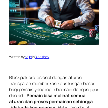
Written by
hajbf
in
Blackjack
Blackjack profesional dengan aturan
transparan memberikan keuntungan besar
bagi pemain yang ingin bermain dengan jujur
dan adil.
Pemain bisa melihat semua
aturan dan proses permainan sehingga
tidak ada kecurangan.
Hal ini membuat