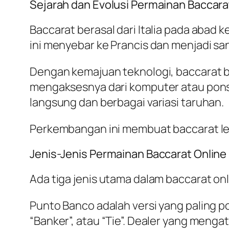
Sejarah dan Evolusi Permainan Baccara
Baccarat berasal dari Italia pada abad
ini menyebar ke Prancis dan menjadi san
Dengan kemajuan teknologi, baccarat be
mengaksesnya dari komputer atau ponsel
langsung dan berbagai variasi taruhan.
Perkembangan ini membuat baccarat leb
Jenis-Jenis Permainan Baccarat Online
Ada tiga jenis utama dalam baccarat on
Punto Banco adalah versi yang paling p
“Banker”, atau “Tie”. Dealer yang mengat