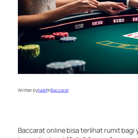
Written by
hajbf
in
Baccarat
Baccarat online bisa terlihat rumit ba