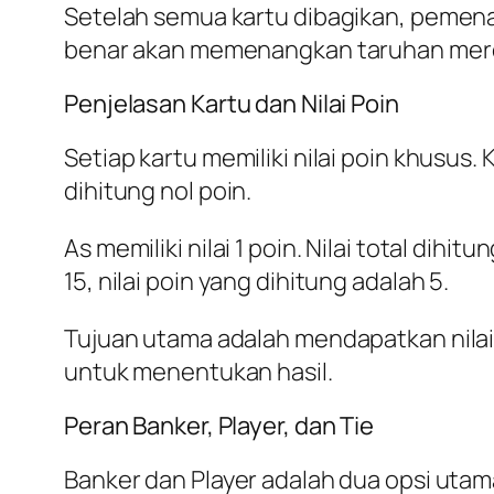
Setelah semua kartu dibagikan, pemena
benar akan memenangkan taruhan mer
Penjelasan Kartu dan Nilai Poin
Setiap kartu memiliki nilai poin khusus. 
dihitung nol poin.
As memiliki nilai 1 poin. Nilai total dihit
15, nilai poin yang dihitung adalah 5.
Tujuan utama adalah mendapatkan nilai 
untuk menentukan hasil.
Peran Banker, Player, dan Tie
Banker dan Player adalah dua opsi utam