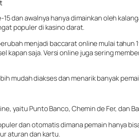
t
 ke-15 dan awalnya hanya dimainkan oleh kalan
gat populer di kasino darat.
rubah menjadi baccarat online mulai tahun 19
 kapan saja. Versi online juga sering member
ih mudah diakses dan menarik banyak pemain 
line, yaitu Punto Banco, Chemin de Fer, dan B
opuler dan otomatis dimana pemain hanya bisa
ur aturan dan kartu.