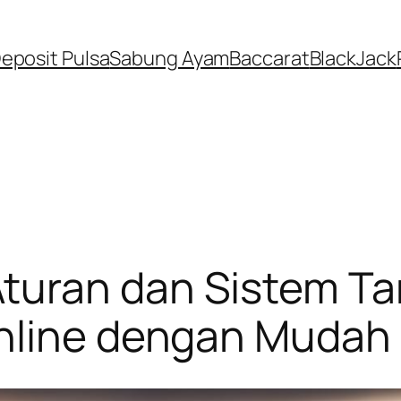
eposit Pulsa
Sabung Ayam
Baccarat
BlackJack
turan dan Sistem Ta
nline dengan Mudah