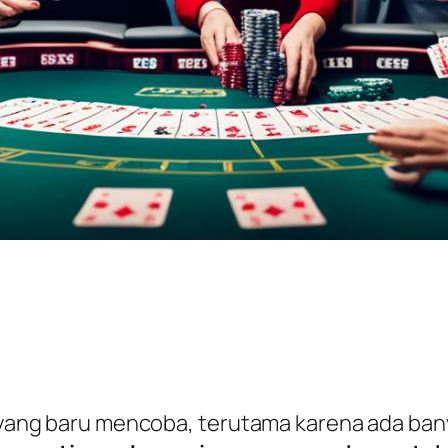
gi yang baru mencoba, terutama karena ada ba