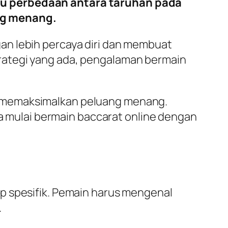
hu perbedaan antara taruhan pada
ng menang.
an lebih percaya diri dan membuat
rategi yang ada, pengalaman bermain
n memaksimalkan peluang menang.
sa mulai bermain baccarat online dengan
p spesifik. Pemain harus mengenal
.