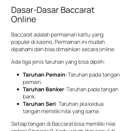
Dasar-Dasar Baccarat
Online
Baccarat adalah permainan kartu yang
populer di kasino. Permainan ini mudah
dipahami dan bisa dimainkan secara online.
Ada tiga jenis taruhan yang bisa dipilih:
Taruhan Pemain
: Taruhan pada tangan
pemain.
Taruhan Banker
: Taruhan pada tangan
bank.
Taruhan Seri
: Taruhan jika kedua
tangan memiliki nilai yang sama.
Setiap tangan di Baccarat bisa memiliki nilai