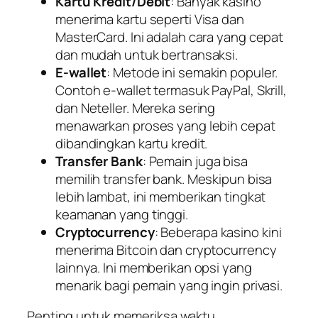
Kartu Kredit/Debit
: Banyak kasino
menerima kartu seperti Visa dan
MasterCard. Ini adalah cara yang cepat
dan mudah untuk bertransaksi.
E-wallet
: Metode ini semakin populer.
Contoh e-wallet termasuk PayPal, Skrill,
dan Neteller. Mereka sering
menawarkan proses yang lebih cepat
dibandingkan kartu kredit.
Transfer Bank
: Pemain juga bisa
memilih transfer bank. Meskipun bisa
lebih lambat, ini memberikan tingkat
keamanan yang tinggi.
Cryptocurrency
: Beberapa kasino kini
menerima Bitcoin dan cryptocurrency
lainnya. Ini memberikan opsi yang
menarik bagi pemain yang ingin privasi.
Penting untuk memeriksa waktu