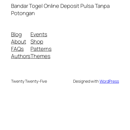
Bandar Togel Online Deposit Pulsa Tanpa
Potongan
Blog
Events
About
Shop
FAQs
Patterns
Authors
Themes
Twenty Twenty-Five
Designed with
WordPress