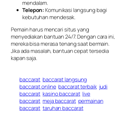
mendalam.
Telepon:
Komunikasi langsung bagi
kebutuhan mendesak.
Pemain harus mencari situs yang
menyediakan bantuan 24/7. Dengan cara ini,
mereka bisa merasa tenang saat bermain.
Jika ada masalah, bantuan cepat tersedia
kapan saja.
baccarat
baccarat langsung
baccarat online
baccarat terbaik
judi
baccarat
kasino baccarat
live
baccarat
meja baccarat
permainan
baccarat
taruhan baccarat