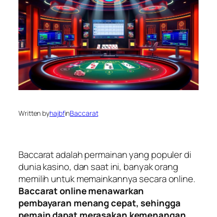
Written by
hajbf
in
Baccarat
Baccarat adalah permainan yang populer di
dunia kasino, dan saat ini, banyak orang
memilih untuk memainkannya secara online.
Baccarat online menawarkan
pembayaran menang cepat, sehingga
pemain dapat merasakan kemenangan