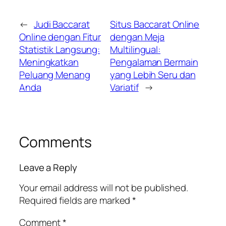
←
Judi Baccarat
Situs Baccarat Online
Online dengan Fitur
dengan Meja
Statistik Langsung:
Multilingual:
Meningkatkan
Pengalaman Bermain
Peluang Menang
yang Lebih Seru dan
Anda
Variatif
→
Comments
Leave a Reply
Your email address will not be published.
Required fields are marked
*
Comment
*