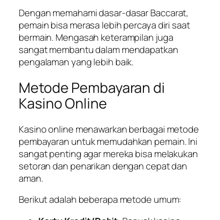
Dengan memahami dasar-dasar Baccarat,
pemain bisa merasa lebih percaya diri saat
bermain. Mengasah keterampilan juga
sangat membantu dalam mendapatkan
pengalaman yang lebih baik.
Metode Pembayaran di
Kasino Online
Kasino online menawarkan berbagai metode
pembayaran untuk memudahkan pemain. Ini
sangat penting agar mereka bisa melakukan
setoran dan penarikan dengan cepat dan
aman.
Berikut adalah beberapa metode umum: