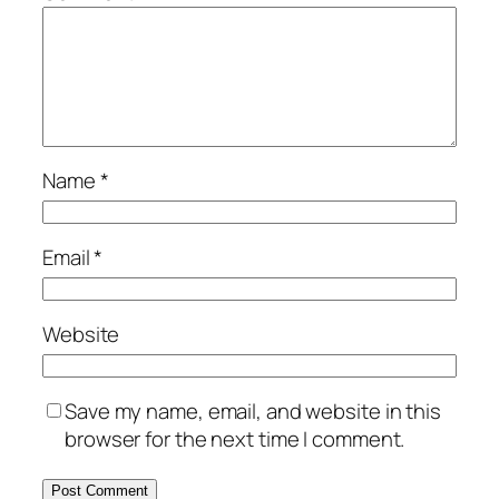
Name
*
Email
*
Website
Save my name, email, and website in this
browser for the next time I comment.