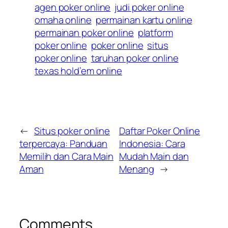
agen poker online
judi poker online
omaha online
permainan kartu online
permainan poker online
platform
poker online
poker online
situs
poker online
taruhan poker online
texas hold’em online
←
Situs poker online
Daftar Poker Online
terpercaya: Panduan
Indonesia: Cara
Memilih dan Cara Main
Mudah Main dan
Aman
Menang
→
Comments