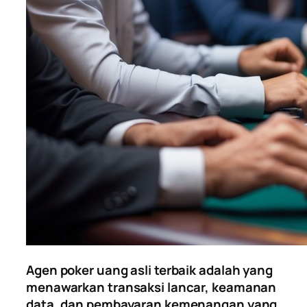
Agen poker uang asli terbaik adalah yang
menawarkan transaksi lancar, keamanan
data, dan pembayaran kemenangan yang