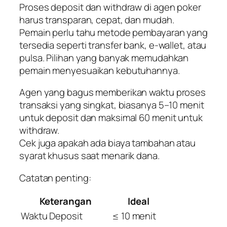
Proses deposit dan withdraw di agen poker
harus transparan, cepat, dan mudah.
Pemain perlu tahu metode pembayaran yang
tersedia seperti transfer bank, e-wallet, atau
pulsa. Pilihan yang banyak memudahkan
pemain menyesuaikan kebutuhannya.
Agen yang bagus memberikan waktu proses
transaksi yang singkat, biasanya 5–10 menit
untuk deposit dan maksimal 60 menit untuk
withdraw.
Cek juga apakah ada biaya tambahan atau
syarat khusus saat menarik dana.
Catatan penting:
Keterangan
Ideal
Waktu Deposit
≤ 10 menit