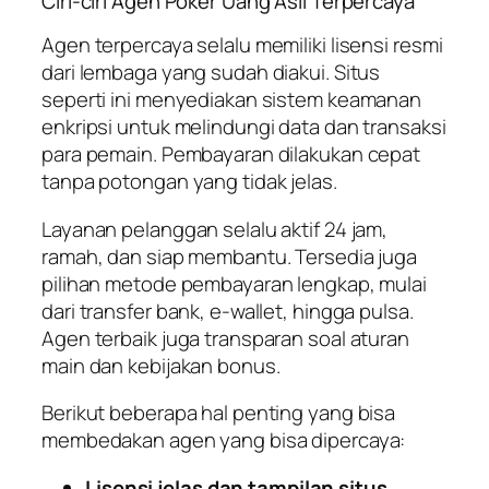
Ciri-ciri Agen Poker Uang Asli Terpercaya
Agen terpercaya selalu memiliki lisensi resmi
dari lembaga yang sudah diakui. Situs
seperti ini menyediakan sistem keamanan
enkripsi untuk melindungi data dan transaksi
para pemain. Pembayaran dilakukan cepat
tanpa potongan yang tidak jelas.
Layanan pelanggan selalu aktif 24 jam,
ramah, dan siap membantu. Tersedia juga
pilihan metode pembayaran lengkap, mulai
dari transfer bank, e-wallet, hingga pulsa.
Agen terbaik juga transparan soal aturan
main dan kebijakan bonus.
Berikut beberapa hal penting yang bisa
membedakan agen yang bisa dipercaya:
Lisensi jelas dan tampilan situs