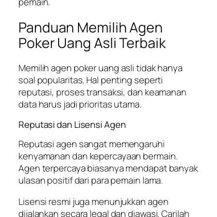
pemain.
Panduan Memilih Agen
Poker Uang Asli Terbaik
Memilih agen poker uang asli tidak hanya
soal popularitas. Hal penting seperti
reputasi, proses transaksi, dan keamanan
data harus jadi prioritas utama.
Reputasi dan Lisensi Agen
Reputasi agen sangat memengaruhi
kenyamanan dan kepercayaan bermain.
Agen terpercaya biasanya mendapat banyak
ulasan positif dari para pemain lama.
Lisensi resmi juga menunjukkan agen
dijalankan secara legal dan diawasi. Carilah