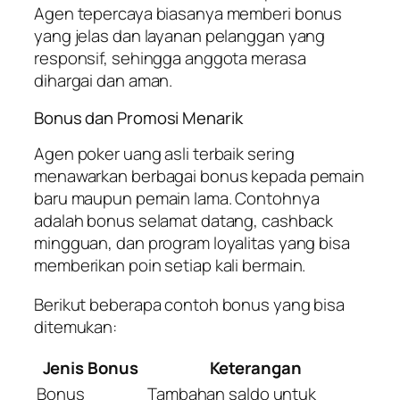
Agen tepercaya biasanya memberi bonus
yang jelas dan layanan pelanggan yang
responsif, sehingga anggota merasa
dihargai dan aman.
Bonus dan Promosi Menarik
Agen poker uang asli terbaik sering
menawarkan berbagai bonus kepada pemain
baru maupun pemain lama. Contohnya
adalah bonus selamat datang, cashback
mingguan, dan program loyalitas yang bisa
memberikan poin setiap kali bermain.
Berikut beberapa contoh bonus yang bisa
ditemukan:
Jenis Bonus
Keterangan
Bonus
Tambahan saldo untuk