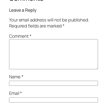
Leave a Reply
Your email address will not be published.
Required fields are marked
*
Comment
*
Name
*
Email
*