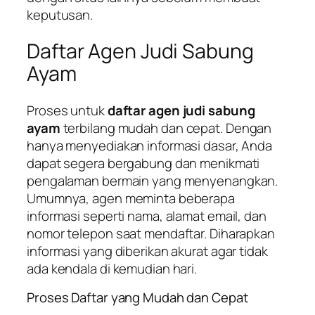
keputusan.
Daftar Agen Judi Sabung
Ayam
Proses untuk
daftar agen judi sabung
ayam
terbilang mudah dan cepat. Dengan
hanya menyediakan informasi dasar, Anda
dapat segera bergabung dan menikmati
pengalaman bermain yang menyenangkan.
Umumnya, agen meminta beberapa
informasi seperti nama, alamat email, dan
nomor telepon saat mendaftar. Diharapkan
informasi yang diberikan akurat agar tidak
ada kendala di kemudian hari.
Proses Daftar yang Mudah dan Cepat