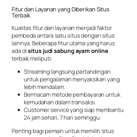
Fitur dan Layanan yang Diberikan Situs
Terbaik
Kualitas fitur dan layanan menjadi faktor
pembeda antara satu situs dengan situs
lainnya. Beberapa fitur utama yang harus
ada di
situs judi sabung ayam online
terbaik meliputi:
Streaming langsung pertandingan
untuk pengalaman menyaksikan yang
lebih mendalam.
Bermacam metode pembayaran untuk
kemudahan dalam transaksi.
Customer service yang siap membantu
24 jam sehari, 7 hari seminggu.
Penting bagi pemain untuk memilih situs