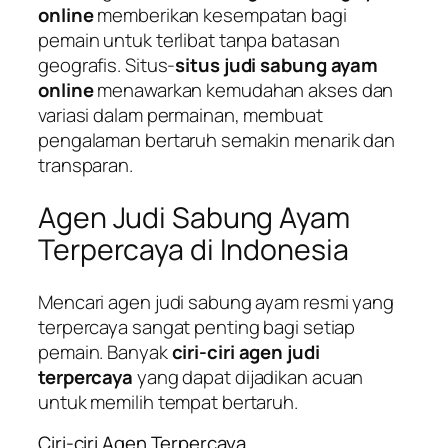
online
memberikan kesempatan bagi
pemain untuk terlibat tanpa batasan
geografis. Situs-
situs judi sabung ayam
online
menawarkan kemudahan akses dan
variasi dalam permainan, membuat
pengalaman bertaruh semakin menarik dan
transparan.
Agen Judi Sabung Ayam
Terpercaya di Indonesia
Mencari agen judi sabung ayam resmi yang
terpercaya sangat penting bagi setiap
pemain. Banyak
ciri-ciri agen judi
terpercaya
yang dapat dijadikan acuan
untuk memilih tempat bertaruh.
Ciri-ciri Agen Terpercaya