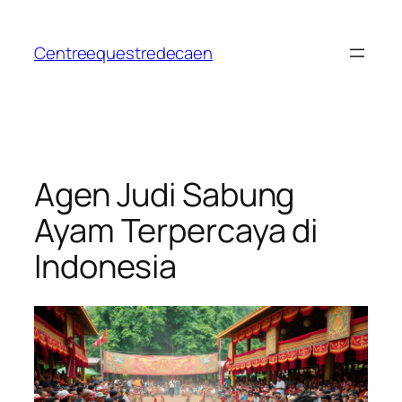
Skip
to
Centreequestredecaen
content
Agen Judi Sabung
Ayam Terpercaya di
Indonesia