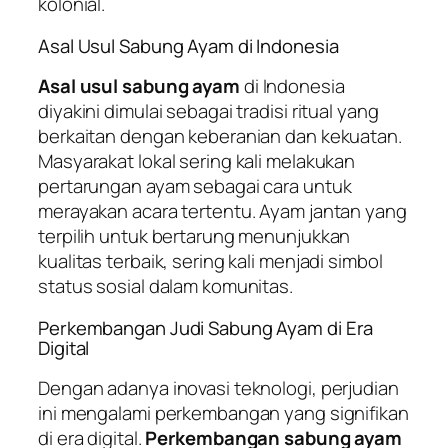
kolonial.
Asal Usul Sabung Ayam di Indonesia
Asal usul sabung ayam
di Indonesia
diyakini dimulai sebagai tradisi ritual yang
berkaitan dengan keberanian dan kekuatan.
Masyarakat lokal sering kali melakukan
pertarungan ayam sebagai cara untuk
merayakan acara tertentu. Ayam jantan yang
terpilih untuk bertarung menunjukkan
kualitas terbaik, sering kali menjadi simbol
status sosial dalam komunitas.
Perkembangan Judi Sabung Ayam di Era
Digital
Dengan adanya inovasi teknologi, perjudian
ini mengalami perkembangan yang signifikan
di era digital.
Perkembangan sabung ayam