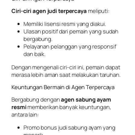
Ciri-ciri agen judi terpercaya
meliputi:
Memiliki lisensi resmi yang diakui.
Ulasan positif dari pemain yang sudah
bergabung.
Pelayanan pelanggan yang responsif
dan baik.
Dengan mengenali ciri-ciri ini, pemain dapat
merasa lebih aman saat melakukan taruhan.
Keuntungan Bermain di Agen Terpercaya
Bergabung dengan
agen sabung ayam
resmi
memberikan banyak keuntungan,
antara lain:
Promo bonus judi sabung ayam yang