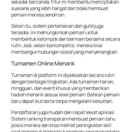
sekadar bercanda. Fitur ini membantu menciptakan
suasana yang lebih hangat dan tidak membuat
pemain merasa sendirian.
Selain itu, sistem pertemanan dan guild juga
tersedia. Ini memungkinkan pemain untuk
membentuk kelompok dan bermain bersama secara
rutin. Jadi, selain berkompetisi, mereka bisa
membangun hubungan sosial yang menyenangkan.
Turnamen Online Menarik
Turnamen di platform ini dijadwalkan secara rutin
dengan berbagai tingkatan. Ada turnamen harian,
mingguan, dan event khusus yang memberikan
hadiah menarik sesuai level pemain. Bahkan pemain
baru dapat ikut serta tanpa mengalami kesulitan.
Pendaftaran juga mudah dan cepat lewat aplikasi.
Sistem ranking transparan membuat pemain tahu
posisi mereka dan bisa melihat peningkatan skill
saat mengikuti berbagai turnamen yang menantang.