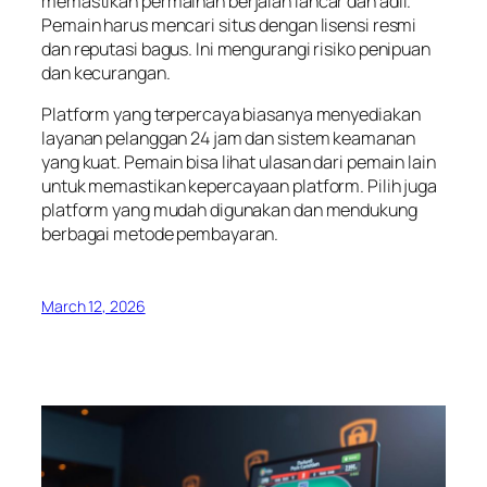
memastikan permainan berjalan lancar dan adil.
Pemain harus mencari situs dengan lisensi resmi
dan reputasi bagus. Ini mengurangi risiko penipuan
dan kecurangan.
Platform yang terpercaya biasanya menyediakan
layanan pelanggan 24 jam dan sistem keamanan
yang kuat. Pemain bisa lihat ulasan dari pemain lain
untuk memastikan kepercayaan platform. Pilih juga
platform yang mudah digunakan dan mendukung
berbagai metode pembayaran.
March 12, 2026