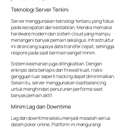
Teknologi Server Terkini
Server menggunakan teknologi terbaru yang fokus
pada kecepatan dan kestabilan. Mereka memakai
hardware modern dan sistem cloud yang mampu
menangani banyak pemain sekaligus. Infrastruktur
ini dirancang supaya data transfer cepat, sehingga
respons pada saat bermain sangat minim.
Sistem keamanan juga ditingkatkan. Dengan
enkripsi data berlapis dan firewall kuat, risiko
gangguan luar seperti hacking dapat diminimalkan.
Selain itu, server menggunakan load balancing
untuk menghindari penurunan performa saat
banyak pemain aktif.
Minim Lag dan Downtime
Lag dan downtime selalu menjadi masalah serius
dalam poker online. Platform ini mengurangi