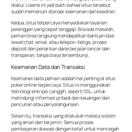
diakui. Lisensi ini jadi bukti bahwa situs tersebut
sudah memenuhi standar keamanan dan keadilan.
Kedua, situs terpercaya menyediakan layanan
pelanggan yang cepat tanggap. Bila ada masalah,
pemain bisa langsung mendapatkan bantuan baik
lewat chat, email, atau telepon. Ketiga, proses
deposit dan penarikan dana berjalan lancar dan
transparan, tanpa biaya tersembunyi.
Keamanan Data dan Transaksi
Keamanan data pemain adalah hal penting di situs
poker online terpercaya. Situs ini menggunakan
teknologi enkripsi canggih, seperti SSL, untuk
melindungi informasi pribadi dan keuangan dari
pencurian atau penyalahgunaan.
Selain itu, transaksi uang dilakukan melalui sistem
yang aman dan terjamin. Semua proses
pembayaran diawasi dengan ketat untuk mencegah