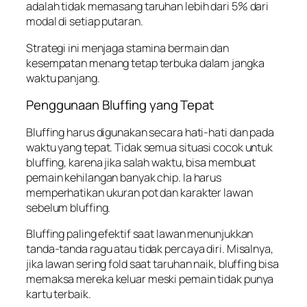
adalah tidak memasang taruhan lebih dari 5% dari
modal di setiap putaran.
Strategi ini menjaga stamina bermain dan
kesempatan menang tetap terbuka dalam jangka
waktu panjang.
Penggunaan Bluffing yang Tepat
Bluffing harus digunakan secara hati-hati dan pada
waktu yang tepat. Tidak semua situasi cocok untuk
bluffing, karena jika salah waktu, bisa membuat
pemain kehilangan banyak chip. Ia harus
memperhatikan ukuran pot dan karakter lawan
sebelum bluffing.
Bluffing paling efektif saat lawan menunjukkan
tanda-tanda ragu atau tidak percaya diri. Misalnya,
jika lawan sering fold saat taruhan naik, bluffing bisa
memaksa mereka keluar meski pemain tidak punya
kartu terbaik.