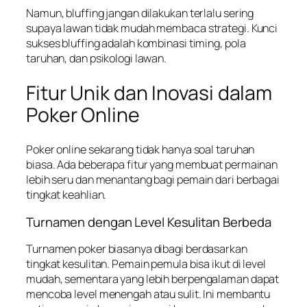
Namun, bluffing jangan dilakukan terlalu sering
supaya lawan tidak mudah membaca strategi. Kunci
sukses bluffing adalah kombinasi timing, pola
taruhan, dan psikologi lawan.
Fitur Unik dan Inovasi dalam
Poker Online
Poker online sekarang tidak hanya soal taruhan
biasa. Ada beberapa fitur yang membuat permainan
lebih seru dan menantang bagi pemain dari berbagai
tingkat keahlian.
Turnamen dengan Level Kesulitan Berbeda
Turnamen poker biasanya dibagi berdasarkan
tingkat kesulitan. Pemain pemula bisa ikut di level
mudah, sementara yang lebih berpengalaman dapat
mencoba level menengah atau sulit. Ini membantu