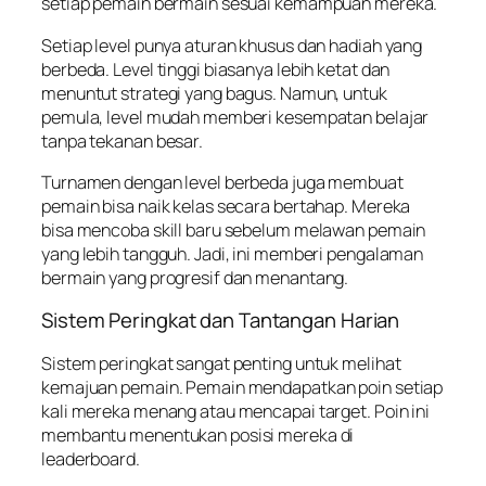
setiap pemain bermain sesuai kemampuan mereka.
Setiap level punya aturan khusus dan hadiah yang
berbeda. Level tinggi biasanya lebih ketat dan
menuntut strategi yang bagus. Namun, untuk
pemula, level mudah memberi kesempatan belajar
tanpa tekanan besar.
Turnamen dengan level berbeda juga membuat
pemain bisa naik kelas secara bertahap. Mereka
bisa mencoba skill baru sebelum melawan pemain
yang lebih tangguh. Jadi, ini memberi pengalaman
bermain yang progresif dan menantang.
Sistem Peringkat dan Tantangan Harian
Sistem peringkat sangat penting untuk melihat
kemajuan pemain. Pemain mendapatkan poin setiap
kali mereka menang atau mencapai target. Poin ini
membantu menentukan posisi mereka di
leaderboard.