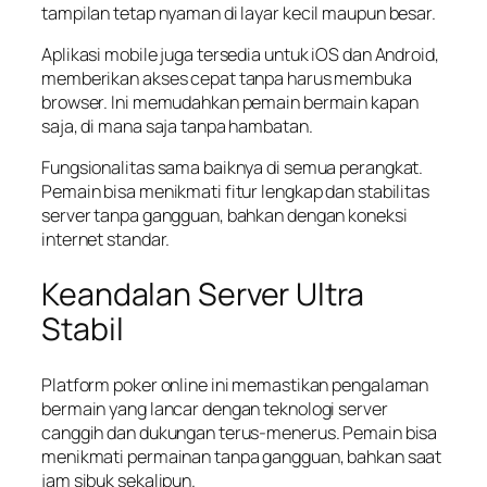
tampilan tetap nyaman di layar kecil maupun besar.
Aplikasi mobile juga tersedia untuk iOS dan Android,
memberikan akses cepat tanpa harus membuka
browser. Ini memudahkan pemain bermain kapan
saja, di mana saja tanpa hambatan.
Fungsionalitas sama baiknya di semua perangkat.
Pemain bisa menikmati fitur lengkap dan stabilitas
server tanpa gangguan, bahkan dengan koneksi
internet standar.
Keandalan Server Ultra
Stabil
Platform poker online ini memastikan pengalaman
bermain yang lancar dengan teknologi server
canggih dan dukungan terus-menerus. Pemain bisa
menikmati permainan tanpa gangguan, bahkan saat
jam sibuk sekalipun.