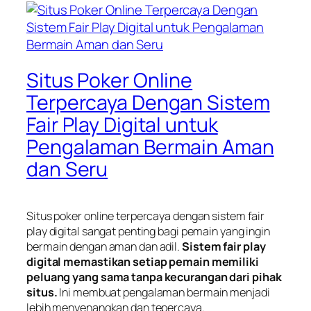
Situs Poker Online
Terpercaya Dengan Sistem
Fair Play Digital untuk
Pengalaman Bermain Aman
dan Seru
Situs poker online terpercaya dengan sistem fair
play digital sangat penting bagi pemain yang ingin
bermain dengan aman dan adil.
Sistem fair play
digital memastikan setiap pemain memiliki
peluang yang sama tanpa kecurangan dari pihak
situs.
Ini membuat pengalaman bermain menjadi
lebih menyenangkan dan tepercaya.