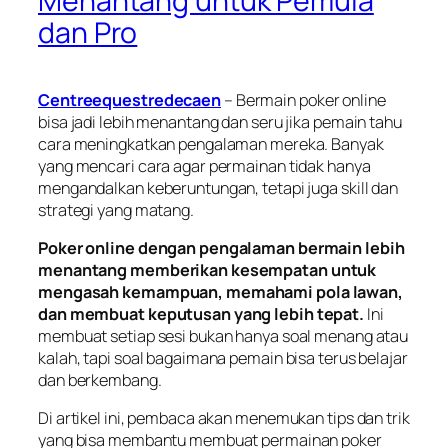
Menantang untuk Pemula
dan Pro
Centreequestredecaen
– Bermain poker online
bisa jadi lebih menantang dan seru jika pemain tahu
cara meningkatkan pengalaman mereka. Banyak
yang mencari cara agar permainan tidak hanya
mengandalkan keberuntungan, tetapi juga skill dan
strategi yang matang.
Poker online dengan pengalaman bermain lebih
menantang memberikan kesempatan untuk
mengasah kemampuan, memahami pola lawan,
dan membuat keputusan yang lebih tepat.
Ini
membuat setiap sesi bukan hanya soal menang atau
kalah, tapi soal bagaimana pemain bisa terus belajar
dan berkembang.
Di artikel ini, pembaca akan menemukan tips dan trik
yang bisa membantu membuat permainan poker