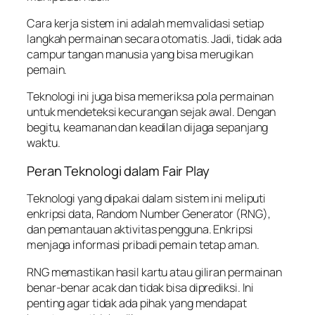
Cara kerja sistem ini adalah memvalidasi setiap
langkah permainan secara otomatis. Jadi, tidak ada
campur tangan manusia yang bisa merugikan
pemain.
Teknologi ini juga bisa memeriksa pola permainan
untuk mendeteksi kecurangan sejak awal. Dengan
begitu, keamanan dan keadilan dijaga sepanjang
waktu.
Peran Teknologi dalam Fair Play
Teknologi yang dipakai dalam sistem ini meliputi
enkripsi data, Random Number Generator (RNG),
dan pemantauan aktivitas pengguna. Enkripsi
menjaga informasi pribadi pemain tetap aman.
RNG memastikan hasil kartu atau giliran permainan
benar-benar acak dan tidak bisa diprediksi. Ini
penting agar tidak ada pihak yang mendapat