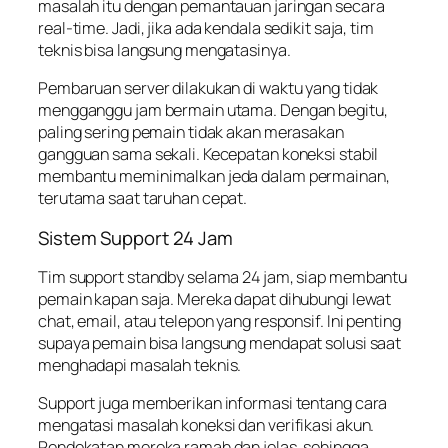
masalah itu dengan pemantauan jaringan secara
real-time. Jadi, jika ada kendala sedikit saja, tim
teknis bisa langsung mengatasinya.
Pembaruan server dilakukan di waktu yang tidak
mengganggu jam bermain utama. Dengan begitu,
paling sering pemain tidak akan merasakan
gangguan sama sekali. Kecepatan koneksi stabil
membantu meminimalkan jeda dalam permainan,
terutama saat taruhan cepat.
Sistem Support 24 Jam
Tim support standby selama 24 jam, siap membantu
pemain kapan saja. Mereka dapat dihubungi lewat
chat, email, atau telepon yang responsif. Ini penting
supaya pemain bisa langsung mendapat solusi saat
menghadapi masalah teknis.
Support juga memberikan informasi tentang cara
mengatasi masalah koneksi dan verifikasi akun.
Pendekatan mereka ramah dan jelas, sehingga