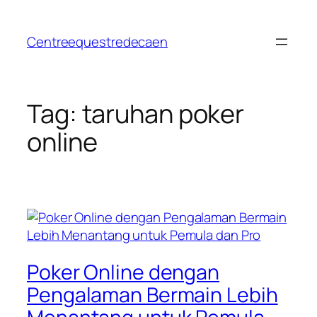
Skip
to
Centreequestredecaen
content
Tag:
taruhan poker
online
Poker Online dengan
Pengalaman Bermain Lebih